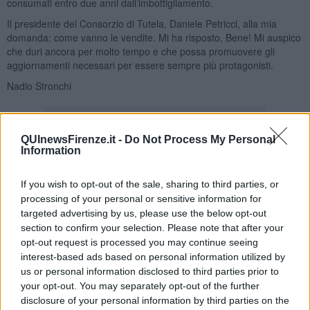
consumati entro due anni dall’imbottigliamento.
Il presidente del Consorzio di Tutela, Daniele Petricci, alla mia
domanda: come vanno le vendite. Mi ha risposto, Bene! Mi auspico
che duri ancora per molto tempo e che possa promuovere gli
aggiornamenti necessari per essere sempre più protagonisti.
Nadio Stronchi
QUInewsFirenze.it -
Do Not Process My Personal
Information
Se vuoi leggere le notizie principali della Toscana iscriviti alla
If you wish to opt-out of the sale, sharing to third parties, or
Newsletter QUInews - ToscanaMedia.
Arriva gratis tutti i giorni
processing of your personal or sensitive information for
alle 20:00 direttamente nella tua casella di posta.
targeted advertising by us, please use the below opt-out
Basta cliccare
QUI
section to confirm your selection. Please note that after your
Ti potrebbe interessare anche:
opt-out request is processed you may continue seeing
interest-based ads based on personal information utilized by
us or personal information disclosed to third parties prior to
Articoli dal Blog “Vignaioli e vini” di Nadio Stronchi
your opt-out. You may separately opt-out of the further
​Che “Odissea sia”
disclosure of your personal information by third parties on the
Scuola di vita e creatività