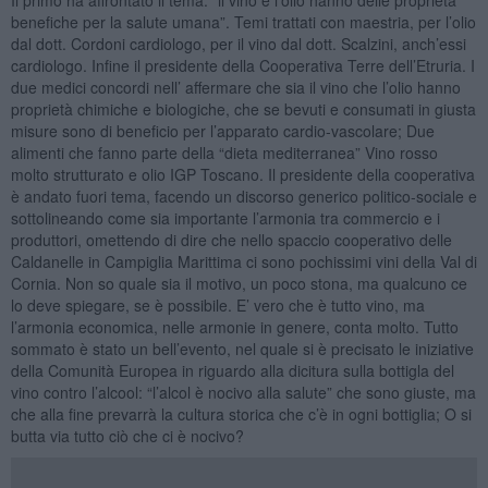
benefiche per la salute umana”. Temi trattati con maestria, per l’olio
dal dott. Cordoni cardiologo, per il vino dal dott. Scalzini, anch’essi
cardiologo. Infine il presidente della Cooperativa Terre dell’Etruria. I
due medici concordi nell’ affermare che sia il vino che l’olio hanno
proprietà chimiche e biologiche, che se bevuti e consumati in giusta
misure sono di beneficio per l’apparato cardio-vascolare; Due
alimenti che fanno parte della “dieta mediterranea” Vino rosso
molto strutturato e olio IGP Toscano. Il presidente della cooperativa
è andato fuori tema, facendo un discorso generico politico-sociale e
sottolineando come sia importante l’armonia tra commercio e i
produttori, omettendo di dire che nello spaccio cooperativo delle
Caldanelle in Campiglia Marittima ci sono pochissimi vini della Val di
Cornia. Non so quale sia il motivo, un poco stona, ma qualcuno ce
lo deve spiegare, se è possibile. E’ vero che è tutto vino, ma
l’armonia economica, nelle armonie in genere, conta molto. Tutto
sommato è stato un bell’evento, nel quale si è precisato le iniziative
della Comunità Europea in riguardo alla dicitura sulla bottigla del
vino contro l’alcool: “l’alcol è nocivo alla salute” che sono giuste, ma
che alla fine prevarrà la cultura storica che c’è in ogni bottiglia; O si
butta via tutto ciò che ci è nocivo?