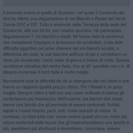
Il secondo evento è quello di Suvereto, nel quale il Consorzio dei
Vini ha offerto una degustazione di vini Bianchi e Rosati del Val di
Cornia DOC e IGT. Tutto è avvenuto nella Terrazza della sede del
Consorzio, alle ore 20,00, con relativo spuntino. Ho partecipato
degustandone 7, tra bianchi e rosati. Mi hanno dato la conferma,
che nonostante l’impegno e la bravura dei produttori, ci sia delle
difficolta oggettive nel poter ottenere dei vini bianchi eccelsi, a
differenza dei rossi, le uve bianche soffrono di più e vorrebbero un
clima più temperato: meno caldo di giorno e fresco di notte. Questa
condizione climatica del centro Italia, fino al 45° parallelo non c’è. Al
disopra compreso il nord Italia è molto meglio.
Nonostante tutte le difficoltà da ciò si ottengono dei vini ottimi e che
hanno un rapporto qualità prezzo ottimo. Per i Rosati è un poco
meglio; Sempre ottimi e fatti con uve rosse vinificate in bianco gli
conferiscono più freschezza. Nell’insieme, sia bianchi che rosati,
hanno una tipicità che gli permette di essere profumati, fruttati,
sapidi e i rosati freschi, però, tutti, molto scarichi di colore. Vi
confesso, un’idea tutta mia: vorrei vedere questi vini con molto più
colore conferitoli dalle bucce che gli trasmetterebbero una tipicità in
più, sarebbero più strutturati e dovrebbero, comunque, essere