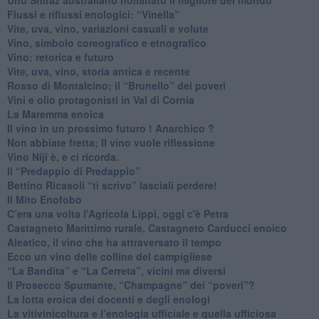
​Flussi e riflussi enologici: “Vinella”
Vite, uva, vino, variazioni casuali e volute
Vino, simbolo coreografico e etnografico
​Vino: retorica e futuro
​Vite, uva, vino, storia antica e recente
​Rosso di Montalcino: il “Brunello” dei poveri
Vini e olio protagonisti in Val di Cornia
​La Maremma enoica
Il vino in un prossimo futuro ! Anarchico ?
​Non abbiate fretta; Il vino vuole riflessione
​Vino Niji è, e ci ricorda.
Il “Predappio di Predappio”
Bettino Ricasoli “ti scrivo” lasciali perdere!
Il Mito Enofobo
​C’era una volta l'Agricola Lippi, oggi c'è Petra
​Castagneto Marittimo rurale, Castagneto Carducci enoico
Aleatico, il vino che ha attraversato il tempo
Ecco un vino delle colline del campigliese
“La Bandita” e “La Cerreta”, vicini ma diversi
​Il Prosecco Spumante, “Champagne” dei “poveri”?
​La lotta eroica dei docenti e degli enologi
​La vitivinicoltura e l’enologia ufficiale e quella ufficiosa