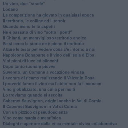
​Un vino, due “strade”
Lodano
​La competizione ha giovato in qualsiasi epoca
Il territorio, le colline ed il terroir
Quando meno te lo aspetti
​Ne è passato di vino “sotto i ponti"
​Il Chianti, un meraviglioso territorio enoico
​Se si cerca la storia ne è pieno il territorio
Alzare le testa per vedere cosa c'è intorno a noi
​Napoleone Bonaparte e il vino dell’Isola d’Elba
Vini pieni di luce ed allocchi
Dopo tanto tuonare piovve
Suvereto, un Comune a vocazione vinosa
Lavorare di ricamo realizzando il Valzer in Rosa
​I proverbi fanno il vino ma l’abito non fa il monaco
Vino globalizzato, una culla per molti
Lo troviamo quando si ascolta
Cabernet Sauvignon, origini anche in Val di Cornia
Il Cabernet Sauvignon in Val di Cornia
Con un pizzico di pseudoscienza
​Vino come magia e metafisica
Dialoghi e aperture dalla etica mentale civica collaborativa