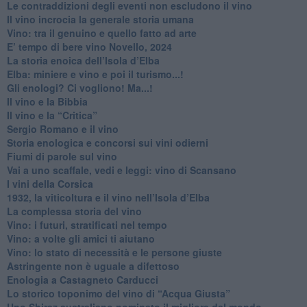
Le contraddizioni degli eventi non escludono il vino
​Il vino incrocia la generale storia umana
Vino: tra il genuino e quello fatto ad arte
E’ tempo di bere vino Novello, 2024
La storia enoica dell’Isola d’Elba
Elba: miniere e vino e poi il turismo...!
​Gli enologi? Ci vogliono! Ma...!
​Il vino e la Bibbia
​Il vino e la “Critica”
Sergio Romano e il vino
​Storia enologica e concorsi sui vini odierni
Fiumi di parole sul vino
​Vai a uno scaffale, vedi e leggi: vino di Scansano
​I vini della Corsica
​1932, la viticoltura e il vino nell’Isola d’Elba
​La complessa storia del vino
​Vino: i futuri, stratificati nel tempo
Vino: a volte gli amici ti aiutano
Vino: lo stato di necessità e le persone giuste
​Astringente non è uguale a difettoso
Enologia a Castagneto Carducci
Lo storico toponimo del vino di “Acqua Giusta”
Uno Shiraz australiano nominato il migliore del mondo