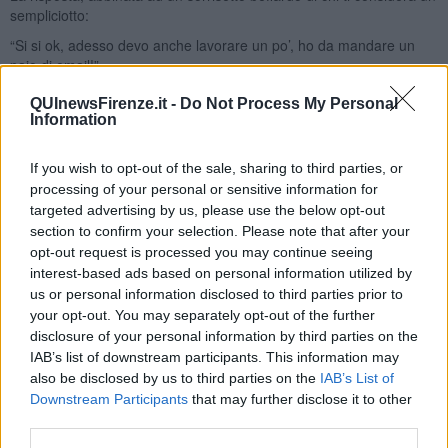
sempliciotto:
“Si si ok, adesso devo anche lavorare un po’, ho da mandare un
paio di email!”
E il tuo cervello da sprovveduto pensa:
QUInewsFirenze.it -
Do Not Process My Personal
Information
“Devi lavorare? Ma fino ad ora cosa abbiamo fatto?!” Poi sono le
19:30, che c’avrai mai da fare che oltre alla doccia e disfare le
valigie, rimane solo il tempo di fare un paio di sospiri e dire sette o
If you wish to opt-out of the sale, sharing to third parties, or
otto volte “Oimmena”.
processing of your personal or sensitive information for
targeted advertising by us, please use the below opt-out
Io, boh…
section to confirm your selection. Please note that after your
Un altro picco è stato raggiunto quando a fine colazione prima di
opt-out request is processed you may continue seeing
lasciare l’hotel mi sono sentito dire:
interest-based ads based on personal information utilized by
“Adesso salgo su in camera, mando un paio di email, poi scendo e
us or personal information disclosed to third parties prior to
andiamo.”
your opt-out. You may separately opt-out of the further
disclosure of your personal information by third parties on the
Un paio di email? Ma dimmi che devi andare in camera, e basta o,
IAB’s list of downstream participants. This information may
se vuoi essere più esplicito, sbilanciati affermando che hai da
also be disclosed by us to third parties on the
IAB’s List of
andare in bagno.
Downstream Participants
that may further disclose it to other
Anche perché i 3/4 della popolazione mondiale dopo colazione
third parties.
deve andare in bagno.