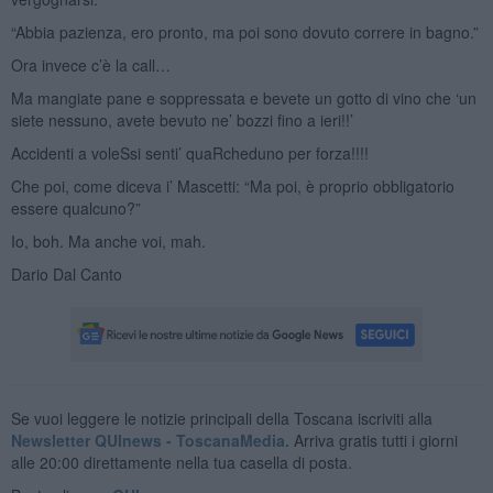
“Abbia pazienza, ero pronto, ma poi sono dovuto correre in bagno.”
Ora invece c’è la call…
Ma mangiate pane e soppressata e bevete un gotto di vino che ‘un
siete nessuno, avete bevuto ne’ bozzi fino a ieri!!’
Accidenti a voleSsi senti’ quaRcheduno per forza!!!!
Che poi, come diceva i’ Mascetti: “Ma poi, è proprio obbligatorio
essere qualcuno?”
Io, boh. Ma anche voi, mah.
Dario Dal Canto
Se vuoi leggere le notizie principali della Toscana iscriviti alla
Newsletter QUInews - ToscanaMedia.
Arriva gratis tutti i giorni
alle 20:00 direttamente nella tua casella di posta.