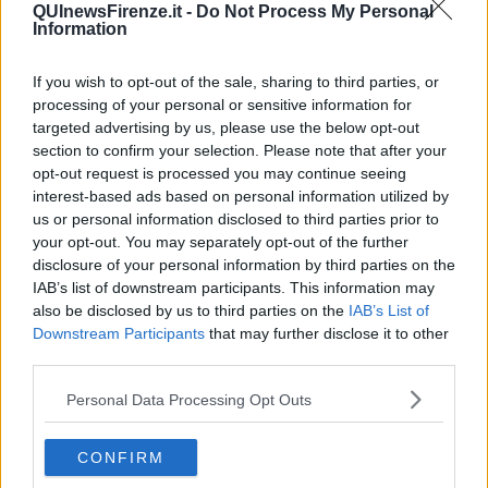
QUInewsFirenze.it -
Do Not Process My Personal
Information
If you wish to opt-out of the sale, sharing to third parties, or
processing of your personal or sensitive information for
targeted advertising by us, please use the below opt-out
section to confirm your selection. Please note that after your
opt-out request is processed you may continue seeing
A livello provinciale, alcuni territori toscani superano la soglia
interest-based ads based on personal information utilized by
obiettivo del 65% di raccolta differenziata: sono
Pisa
(68,9%),
us or personal information disclosed to third parties prior to
Firenze
(68,9%),
Prato
(73,4%) e
Lucca
(76,7%). Ma attenzione,
your opt-out. You may separately opt-out of the further
perché la percentuale di Prato le assicura il primato nazionale di
disclosure of your personal information by third parties on the
raccolta differenziata stringendo la lente sulle grandi città, quelle
IAB’s list of downstream participants. This information may
con più di 200mila abitanti.
also be disclosed by us to third parties on the
IAB’s List of
Downstream Participants
that may further disclose it to other
third parties.
Personal Data Processing Opt Outs
CONFIRM