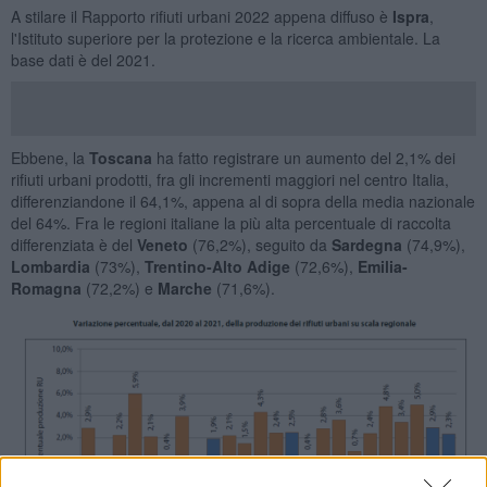
A stilare il Rapporto rifiuti urbani 2022 appena diffuso è
Ispra
,
l'Istituto superiore per la protezione e la ricerca ambientale. La
base dati è del 2021.
Ebbene, la
Toscana
ha fatto registrare un aumento del 2,1% dei
rifiuti urbani prodotti, fra gli incrementi maggiori nel centro Italia,
differenziandone il 64,1%, appena al di sopra della media nazionale
del 64%. Fra le regioni italiane la più alta percentuale di raccolta
differenziata è del
Veneto
(76,2%), seguito da
Sardegna
(74,9%),
Lombardia
(73%),
Trentino-Alto Adige
(72,6%),
Emilia-
Romagna
(72,2%) e
Marche
(71,6%).