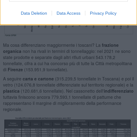
Data Deletion
Data Access
Privacy Policy
Ma cosa differenziano maggiormente i toscani? La
frazione
organica
non ha rivali in termini di tonnellaggio: nel 2021 ne sono
state prodotte e separate dagli altri rifiuti urbani 543.178,2
tonnellate, cifra a cui ha concorso più di tutte la Città metropolitana
di
Firenze
(153.951,9 tonnellate).
A seguire
carta e cartone
(315.239,5 tonnellate in Toscana) e poi il
vetro (124.076,8 tonnellate differenziate sul territorio regionale) e la
plastica
(120.681,6 tonnellate). Nel cassonetto dell'
indifferenziato
tuttavia finiscono ancora 779.593,1 tonnellate di pattume che
rappresentano il margine di miglioramento della performance
regionale.