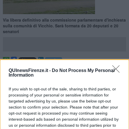
Via libera definitivo alla commissione parlamentare d'inchiesta
sulla comunità di Vicchio. Sarà formata da 20 deputati e 20
senatori
ROMA —
Dopo il Senato anche la
Camera
dei deputati ha dato il
QUInewsFirenze.it -
Do Not Process My Personal
via libera all'istituzione di una commissione parlamentare
Information
d'inchiesta sulla comunità del Forteto, per decenni al centro di
un'inchiesta per abusi sessuali e maltrattamenti culminata nella
If you wish to opt-out of the sale, sharing to third parties, or
condanna a 15 anni e 10 mesi del fondatore Rodolfo Fiesoli. Oltre
processing of your personal or sensitive information for
a Fiesoli sono stati condannati numerosi suoi collaboratori con
targeted advertising by us, please use the below opt-out
pene inferiori.
section to confirm your selection. Please note that after your
A favore si sono espressi
448 deputati
, nessun contrario mentre
opt-out request is processed you may continue seeing
sono stati quattro gli astenuti, tre dei quali di Leu.
interest-based ads based on personal information utilized by
us or personal information disclosed to third parties prior to