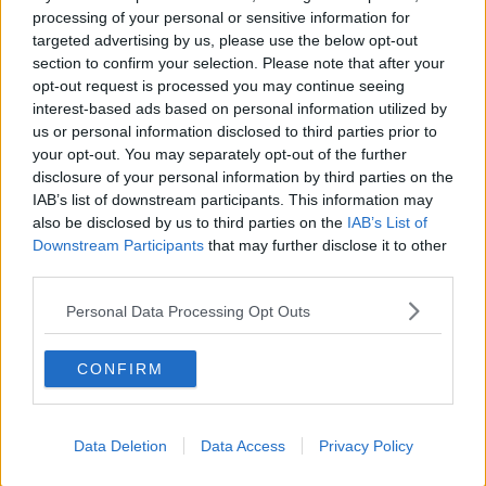
processing of your personal or sensitive information for
Gli indagati - di nazionalità italiana, albanese, rumena ed ucraina -
targeted advertising by us, please use the below opt-out
sono stati ritenuti a vario titolo componenti un'
associazione a
section to confirm your selection. Please note that after your
delinquere
finalizzata al traffico internazionale di sostanze
opt-out request is processed you may continue seeing
stupefacenti, con carattere transnazionale.
interest-based ads based on personal information utilized by
"Si tratta di persone già coinvolte in fatti di
criminalità organizzata,
us or personal information disclosed to third parties prior to
italiana ed albanese
", fa sapere la procura.
your opt-out. You may separately opt-out of the further
disclosure of your personal information by third parties on the
In particolare, le indagini svolte dal nucleo di polizia economico-
IAB’s list of downstream participants. This information may
finanziaria di Pisa e dallo Scico hanno portato a scoprire rapporti
also be disclosed by us to third parties on the
IAB’s List of
criminali per la fornitura di droga tra esponenti della criminalità
organizzata italiana
('ndrangheta, camorra)
e il sodalizio criminale
Downstream Participants
that may further disclose it to other
albanese operante in Italia ma con ramificazioni in
Belgio
,
third parties.
Albania
,
Francia
,
Germania
,
Ecuador
e
Colombia
.
Personal Data Processing Opt Outs
CONFIRM
Data Deletion
Data Access
Privacy Policy