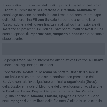
Il provvedimento, emesso dal giudice per le indagini preliminari di
Firenze su richiesta della
Direzione distrettuale antimafia
del
capoluogo toscano, secondo la nota firmata dal procuratore capo
della Dda fiorentina
Filippo Spiezia
ha portato a smantellare
l'associazione a delinquere finalizzata al traffico internazionale di
sostanze stupefacenti. Gli indagati sarebbero infatti coinvolti in una
serie di episodi di
importazione
,
trasporto
e
cessione
di sostanza
stupefacente.
Le perquisizioni hanno interessato anche attività ricettive a
Firenze
,
riconducibili agli indagati albanesi.
L'operazione avviata in
Toscana
ha portato i finanzieri pisani in
tutta Italia e all'estero, ed è stata condotta con personale del
Servizio centrale investigazione criminalità organizzata (Scico),
della Stazione navale di Livorno e dei diversi comandi locali anche
in
Calabria
,
Lazio
,
Puglia
,
Campania
,
Lombardia
,
Veneto
e
Liguria
nonché in
Albania
,
Francia
,
Spagna
e
Romania
. Sono
stati
impegnati 200 militari
della Fiamme Gialle e le unità cinofile.