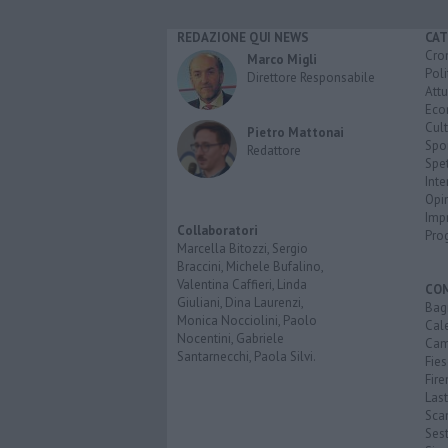
REDAZIONE QUI NEWS
CAT
Cro
Marco Migli
Poli
Direttore Responsabile
Attu
Eco
Cult
Pietro Mattonai
Spo
Redattore
Spet
Inte
Opi
Imp
Collaboratori
Pro
Marcella Bitozzi, Sergio
Braccini, Michele Bufalino,
Valentina Caffieri, Linda
CO
Giuliani, Dina Laurenzi,
Bagn
Monica Nocciolini, Paolo
Cal
Nocentini, Gabriele
Cam
Santarnecchi, Paola Silvi.
Fies
Fire
Last
Scan
Sest