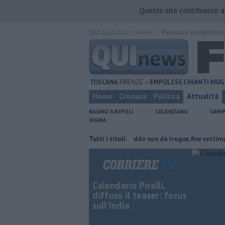
Questo sito contribuisce 
QUI
quotidiano online.
Percorso semplificat
TOSCANA
FIRENZE
EMPOLESE
CHIANTI
MUG
Home
Cronaca
Politica
Attualità
BAGNO A RIPOLI
CALENZANO
CAMP
SIGNA
 del tetto collassa
Il grande caldo non dà tregua, fine settimana rove
Tutti i titoli:
Calendario Pirelli,
diffuso il teaser: focus
sull'India