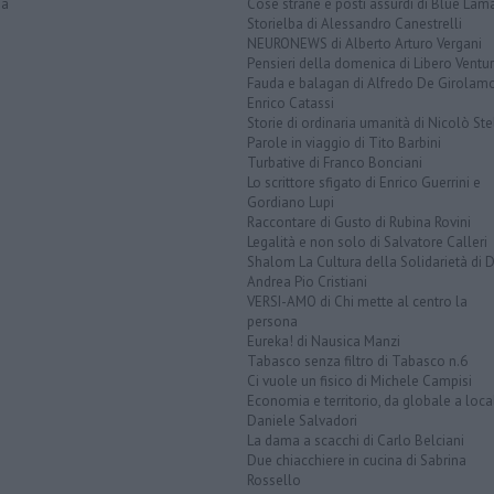
na
Cose strane e posti assurdi di Blue Lam
Storielba di Alessandro Canestrelli
NEURONEWS di Alberto Arturo Vergani
Pensieri della domenica di Libero Ventur
Fauda e balagan di Alfredo De Girolam
Enrico Catassi
Storie di ordinaria umanità di Nicolò Ste
Parole in viaggio di Tito Barbini
Turbative di Franco Bonciani
Lo scrittore sfigato di Enrico Guerrini e
Gordiano Lupi
Raccontare di Gusto di Rubina Rovini
Legalità e non solo di Salvatore Calleri
Shalom La Cultura della Solidarietà di 
Andrea Pio Cristiani
VERSI-AMO di Chi mette al centro la
persona
Eureka! di Nausica Manzi
Tabasco senza filtro di Tabasco n.6
Ci vuole un fisico di Michele Campisi
Economia e territorio, da globale a loca
Daniele Salvadori
La dama a scacchi di Carlo Belciani
Due chiacchiere in cucina di Sabrina
Rossello