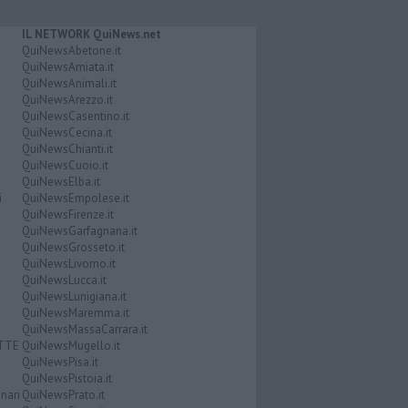
IL NETWORK QuiNews.net
QuiNewsAbetone.it
QuiNewsAmiata.it
QuiNewsAnimali.it
QuiNewsArezzo.it
QuiNewsCasentino.it
QuiNewsCecina.it
QuiNewsChianti.it
QuiNewsCuoio.it
QuiNewsElba.it
i
QuiNewsEmpolese.it
QuiNewsFirenze.it
QuiNewsGarfagnana.it
QuiNewsGrosseto.it
QuiNewsLivorno.it
QuiNewsLucca.it
QuiNewsLunigiana.it
QuiNewsMaremma.it
QuiNewsMassaCarrara.it
ATTE
QuiNewsMugello.it
QuiNewsPisa.it
QuiNewsPistoia.it
nari
QuiNewsPrato.it