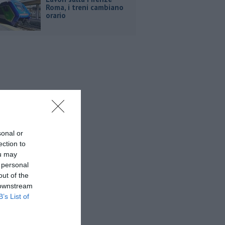
Roma, i treni cambiano
orario
sonal or
ection to
ou may
 personal
out of the
 downstream
B’s List of