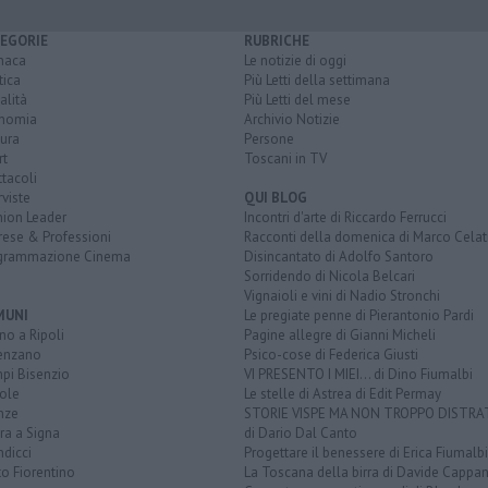
EGORIE
RUBRICHE
naca
Le notizie di oggi
tica
Più Letti della settimana
alità
Più Letti del mese
nomia
Archivio Notizie
ura
Persone
rt
Toscani in TV
tacoli
rviste
QUI BLOG
nion Leader
Incontri d'arte di Riccardo Ferrucci
rese & Professioni
Racconti della domenica di Marco Celat
grammazione Cinema
Disincantato di Adolfo Santoro
Sorridendo di Nicola Belcari
Vignaioli e vini di Nadio Stronchi
MUNI
Le pregiate penne di Pierantonio Pardi
o a Ripoli
Pagine allegre di Gianni Micheli
enzano
Psico-cose di Federica Giusti
pi Bisenzio
VI PRESENTO I MIEI... di Dino Fiumalbi
ole
Le stelle di Astrea di Edit Permay
nze
STORIE VISPE MA NON TROPPO DISTR
ra a Signa
di Dario Dal Canto
dicci
Progettare il benessere di Erica Fiumalbi
o Fiorentino
La Toscana della birra di Davide Cappan