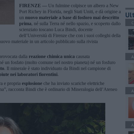
FIRENZE —
Un fulmine colpisce un albero a New
Port Richey in Florida, negli Stati Uniti, e dà origine a
Ult
un
nuovo materiale a base di fosforo mai descritto
C
prima
, né sulla Terra né nello spazio, e scoperto dallo
scienziato toscano Luca Bindi, docente
dell’Università di Firenze che con i suoi colleghi della
nuovo materiale in un articolo pubblicato sulla rivista
provocata dalla
reazione chimica unica
causata
A
 né un fosfato (molto comune nel nostro pianeta) né un fosfuro
ito
. Il minerale è stato individuato da Bindi nel campione di
iute nei laboratori fiorentini
.
ra e propria
esplosione
che ha inviato scariche elettriche
icina”, racconta Bindi che è ordinario di Mineralogia dell’Ateneo
A
A