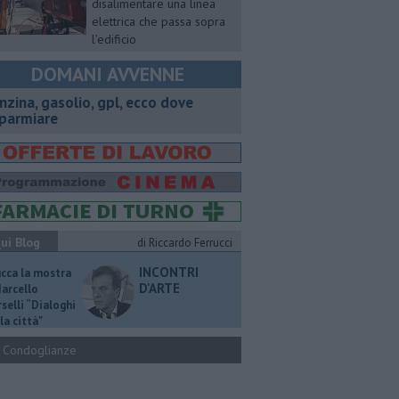
disalimentare una linea
elettrica che passa sopra
l’edificio
DOMANI AVVENNE
enzina, gasolio, gpl, ecco dove
sparmiare
ui Blog
di Riccardo Ferrucci
INCONTRI
ucca la mostra
D'ARTE
Marcello
selli “Dialoghi
la città"
Condoglianze