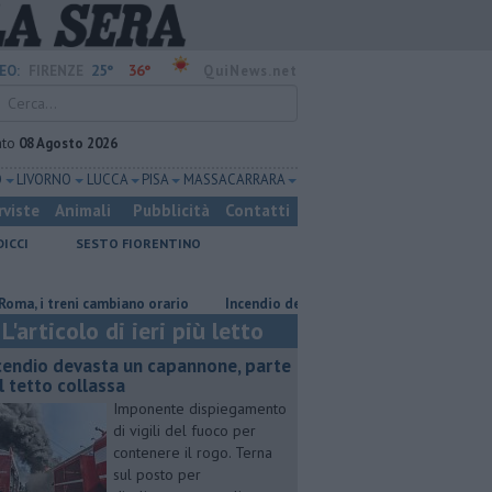
25°
36°
EO:
FIRENZE
QuiNews.net
ato
08 Agosto 2026
O
LIVORNO
LUCCA
PISA
MASSA CARRARA
rviste
Animali
Pubblicità
Contatti
DICCI
SESTO FIORENTINO
reni cambiano orario
Incendio devasta un capannone, parte del tetto co
L'articolo di ieri più letto
cendio devasta un capannone, parte
l tetto collassa
Imponente dispiegamento
di vigili del fuoco per
contenere il rogo. Terna
sul posto per