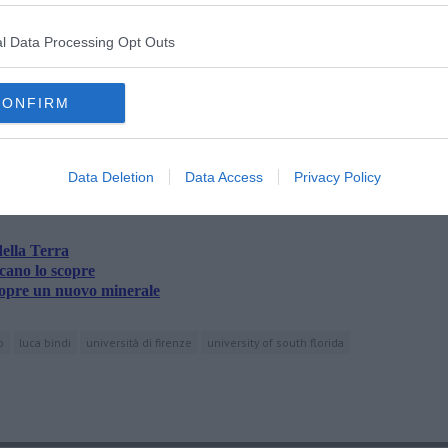
l Data Processing Opt Outs
CONFIRM
oscana iscriviti alla
Newsletter QUInews - ToscanaMedia.
amente nella tua casella di posta.
Data Deletion
Data Access
Privacy Policy
della Terra
scano lo scopre
scopre un nuovo minerale
o
luca bindi
università di firenze
university of south florida