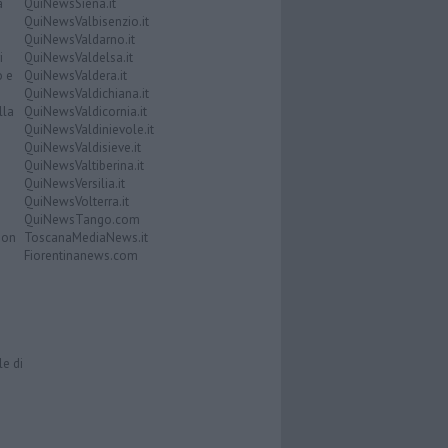
a
QuiNewsSiena.it
QuiNewsValbisenzio.it
QuiNewsValdarno.it
i
QuiNewsValdelsa.it
o e
QuiNewsValdera.it
QuiNewsValdichiana.it
lla
QuiNewsValdicornia.it
QuiNewsValdinievole.it
QuiNewsValdisieve.it
QuiNewsValtiberina.it
QuiNewsVersilia.it
QuiNewsVolterra.it
QuiNewsTango.com
Don
ToscanaMediaNews.it
Fiorentinanews.com
le di