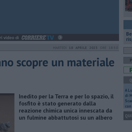
​B
ri
MARTEDÌ
18 APRILE 2023
ORE 18:50
ano scopre un materiale
Q
A L
Inedito per la Terra e per lo spazio, il
di 
Scar
fosfito è stato generato dalla
con 
reazione chimica unica innescata da
QUI
un fulmine abbattutosi su un albero