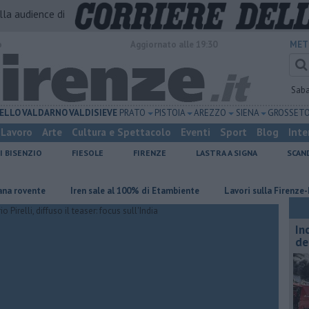
alla audience di
o
Aggiornato alle 19:30
MET
Sab
ELLO
VALDARNO
VALDISIEVE
PRATO
PISTOIA
AREZZO
SIENA
GROSSET
Lavoro
Arte
Cultura e Spettacolo
Eventi
Sport
Blog
Inte
I BISENZIO
FIESOLE
FIRENZE
LASTRA A SIGNA
SCAN
nte
Iren sale al 100% di Etambiente
Lavori sulla Firenze-Roma, i t
In
de