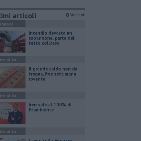
imi articoli
Vedi tutti
ronaca
Incendio devasta un
capannone, parte del
tetto collassa
ttualità
Il grande caldo non dà
tregua, fine settimana
rovente
ttualità
Iren sale al 100% di
Etambiente
ttualità
Lavori sulla Firenze-