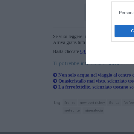
Persona
Se vuoi leggere le notizie principali della T
Arriva gratis tutti i giorni alle 20:00 dirett
Basta cliccare
QUI
Ti potrebbe interessare anche:
Non solo acqua nel viaggio al centro 
Quasicristallo mai visto, scienziato to
La ferrofettelite, scienziato toscano 
Tag
firenze
new port richey
florida
fosfor
meteorite
mineralogia