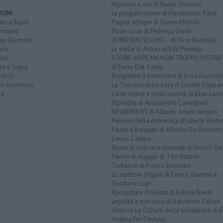
Vignaioli e vini di Nadio Stronchi
MUNI
Le pregiate penne di Pierantonio Pardi
o a Ripoli
Pagine allegre di Gianni Micheli
enzano
Psico-cose di Federica Giusti
pi Bisenzio
VI PRESENTO I MIEI... di Dino Fiumalbi
ole
Le stelle di Astrea di Edit Permay
nze
STORIE VISPE MA NON TROPPO DISTR
ra a Signa
di Dario Dal Canto
dicci
Progettare il benessere di Erica Fiumalbi
o Fiorentino
La Toscana della birra di Davide Cappan
na
Cose strane e posti assurdi di Blue Lam
Storielba di Alessandro Canestrelli
NEURONEWS di Alberto Arturo Vergani
Pensieri della domenica di Libero Ventur
Fauda e balagan di Alfredo De Girolam
Enrico Catassi
Storie di ordinaria umanità di Nicolò Ste
Parole in viaggio di Tito Barbini
Turbative di Franco Bonciani
Lo scrittore sfigato di Enrico Guerrini e
Gordiano Lupi
Raccontare di Gusto di Rubina Rovini
Legalità e non solo di Salvatore Calleri
Shalom La Cultura della Solidarietà di 
Andrea Pio Cristiani