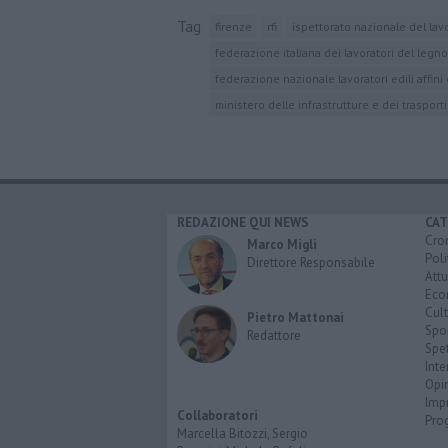
Tag
firenze
rfi
ispettorato nazionale del lav
federazione italiana dei lavoratori del legno, 
federazione nazionale lavoratori edili affini
ministero delle infrastrutture e dei trasporti
REDAZIONE QUI NEWS
CAT
Cro
Marco Migli
Poli
Direttore Responsabile
Attu
Eco
Cult
Pietro Mattonai
Spo
Redattore
Spet
Inte
Opi
Imp
Collaboratori
Pro
Marcella Bitozzi, Sergio