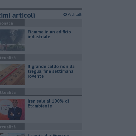
imi articoli
Vedi tutti
ronaca
Fiamme in un edificio
industriale
ttualità
Il grande caldo non dà
tregua, fine settimana
rovente
ttualità
Iren sale al 100% di
Etambiente
ttualità
Lavori sulla Firenze-