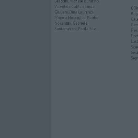
Braccini, Michele Bufalino,
Valentina Caffieri, Linda
CO
Giuliani, Dina Laurenzi,
Bagn
Monica Nocciolini, Paolo
Cal
Nocentini, Gabriele
Cam
Santarnecchi, Paola Silvi.
Fies
Fire
Last
Scan
Sest
Sig