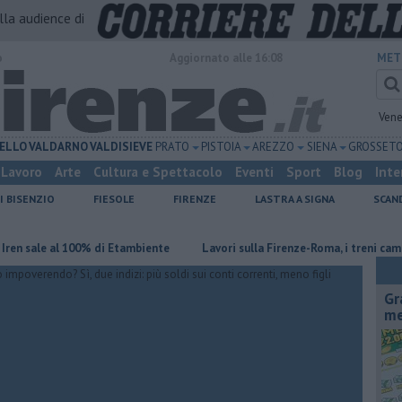
alla audience di
o
Aggiornato alle 16:08
MET
Vene
ELLO
VALDARNO
VALDISIEVE
PRATO
PISTOIA
AREZZO
SIENA
GROSSET
Lavoro
Arte
Cultura e Spettacolo
Eventi
Sport
Blog
Inte
I BISENZIO
FIESOLE
FIRENZE
LASTRA A SIGNA
SCAN
 al 100% di Etambiente
Lavori sulla Firenze-Roma, i treni cambiano ora
Gr
me