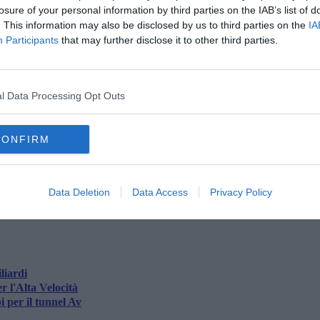
o il capo dell’
Ispettorato territoriale del lavoro
- prevede
losure of your personal information by third parties on the IAB’s list of
 del rispetto della disciplina di tutela dei lavoratori nell’ambito
. This information may also be disclosed by us to third parties on the
IA
Participants
that may further disclose it to other third parties.
ene "la legalità e la tutela dei diritti dei lavoratori in materia di
e si avvii il
"
tavolo di monitoraggio dei flussi, nonché
rtanti infrastrutture esistenti e future del territorio”.
l Data Processing Opt Outs
CONFIRM
oscana iscriviti alla
Newsletter QUInews - ToscanaMedia.
Data Deletion
Data Access
Privacy Policy
amente nella tua casella di posta.
liardi
r l'Alta Velocità
i per il tunnel Av