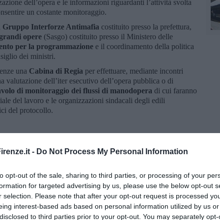
azione dell’opera e le informazioni riguardanti l’attività svolta
onsentire un costante monitoraggio.
l
Gruppo Interforze Antimafia
costituito presso la prefettura,
e grandi opere
(Sasgo) costituito presso il Ministero delle
ento per la programmazione
e il coordinamento della politica
glio dei ministri.
irenze una
Cabina di Regia
per effettuare, mediante incontri
 valutazione dell’iter esecutivo dell’opera pubblica o di
volo di monitoraggio dei flussi di manodopera
di cui faranno
riale del lavoro e le organizzazioni sindacali degli edili
ci del protocollo.
 funzione della banca dati: "Ritengo - sono le sue parole - che la
renze.it -
Do Not Process My Personal Information
ppresenti un grande valore aggiunto nella prospettiva di
iù incisiva, mediante un attento e costante lavoro di
to opt-out of the sale, sharing to third parties, or processing of your per
ieri”.
formation for targeted advertising by us, please use the below opt-out s
etti coinvolti – sostiene
Rete Ferroviaria Italiana
– il
r selection. Please note that after your opt-out request is processed y
na cabina di regia permanente che fornirà un ulteriore elemento
eing interest-based ads based on personal information utilized by us or
ione dell’opera”.
disclosed to third parties prior to your opt-out. You may separately opt-