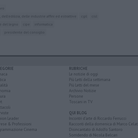
oro
dell'edilizia, delle industrie affini ed estrattive
cgil
cisl
 e del legno
cipe
informatica
presidente del consiglio
EGORIE
RUBRICHE
naca
Le notizie di oggi
tica
Più Letti della settimana
alità
Più Letti del mese
nomia
Archivio Notizie
ura
Persone
rt
Toscani in TV
tacoli
rviste
QUI BLOG
nion Leader
Incontri d'arte di Riccardo Ferrucci
rese & Professioni
Racconti della domenica di Marco Celat
grammazione Cinema
Disincantato di Adolfo Santoro
Sorridendo di Nicola Belcari