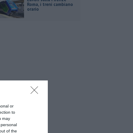
Roma, i treni cambiano
orario
sonal or
ection to
ou may
 personal
out of the