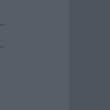
le di
zzi