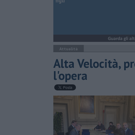
figli
Attualità
Alta Velocità, pr
l'opera