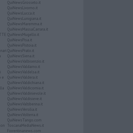
QuiNewsGrosseto.it
QuiNewsLivorno.it
QuiNewsLucca.it
QuiNewsLunigiana.it
QuiNewsMaremma.it
QuiNewsMassaCarrara.it
ATTE
QuiNewsMugello.it
QuiNewsPisa.it
QuiNewsPistoia.it
nari
QuiNewsPrato.it
a
QuiNewsSiena.it
QuiNewsValbisenzio.it
QuiNewsValdarno.it
i
QuiNewsValdelsa.it
o e
QuiNewsValdera.it
QuiNewsValdichiana.it
lla
QuiNewsValdicornia.it
QuiNewsValdinievole.it
QuiNewsValdisieve.it
QuiNewsValtiberina.it
QuiNewsVersilia.it
QuiNewsVolterra.it
QuiNewsTango.com
Don
ToscanaMediaNews.it
Fiorentinanews.com