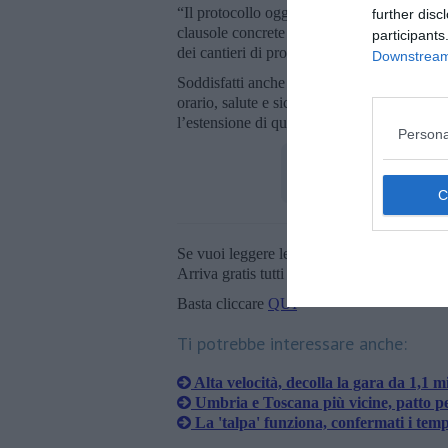
“Il protocollo oggi sottoscritto - ha affermat
further disc
clausole concrete che favoriscono la verifica
participants
dei cantieri di prossima realizzazione”.
Downstream 
Soddisfatti anche i
sindacati
per quanto atti
orario, salute e sicurezza", con l'auspicio ch
l’estensione di questo strumento ad altre impo
Persona
Se vuoi leggere le notizie principali della T
Arriva gratis tutti i giorni alle 20:00 dirett
Basta cliccare
QUI
Ti potrebbe interessare anche:
Alta velocità, decolla la gara da 1,1 mi
Umbria e Toscana più vicine, patto pe
La 'talpa' funziona, confermati i temp