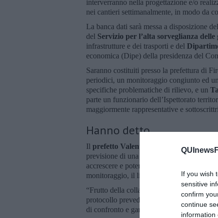
interverranno nella progettazione e/o realizz
nei cantieri settimanalmente, in modo da c
La banca dati sarà messa a disposizione de
del
Servizio per l’alta sorveglianza dell
infrastrutture e dei trasporti e del
Dipartim
economica (Dipe) della presidenza del Consi
Saranno costituiti presso la prefettura di F
periodici, un monitoraggio congiunto ed una
specifiche problematiche di rilievo, e un
Ta
parte un funzionario dell’Ispettorato territo
maggiormente rappresentative e sottoscrittri
Hanno detto
Il
prefetto Valenti
ha messo l'accento sulla
QUInewsFi
previsione di una banca dati informatica ra
accrescere e potenziare in maniera sempre p
If you wish 
monitoraggio, il livello di sicurezza nei cant
sensitive in
“Frutto della collaborazione con tutti i sogg
confirm you
protocollo prevede anche l’istituzione di u
continue se
di confronto e garanzia durante la realizzaz
information 