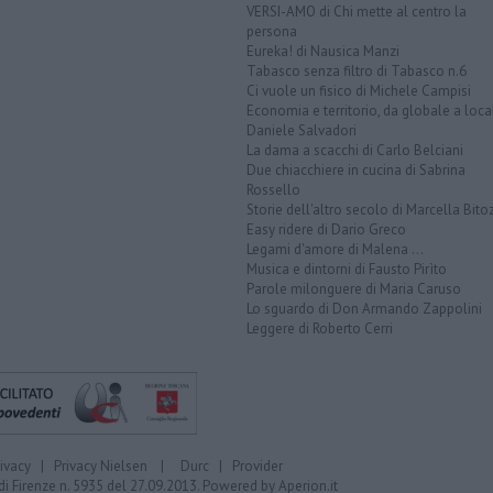
VERSI-AMO di Chi mette al centro la
persona
Eureka! di Nausica Manzi
Tabasco senza filtro di Tabasco n.6
Ci vuole un fisico di Michele Campisi
Economia e territorio, da globale a loca
Daniele Salvadori
La dama a scacchi di Carlo Belciani
Due chiacchiere in cucina di Sabrina
Rossello
Storie dell'altro secolo di Marcella Bito
Easy ridere di Dario Greco
Legami d'amore di Malena ...
Musica e dintorni di Fausto Pirìto
Parole milonguere di Maria Caruso
Lo sguardo di Don Armando Zappolini
Leggere di Roberto Cerri
rivacy
|
Privacy Nielsen
|
Durc
|
Provider
di Firenze n. 5935 del 27.09.2013. Powered by
Aperion.it