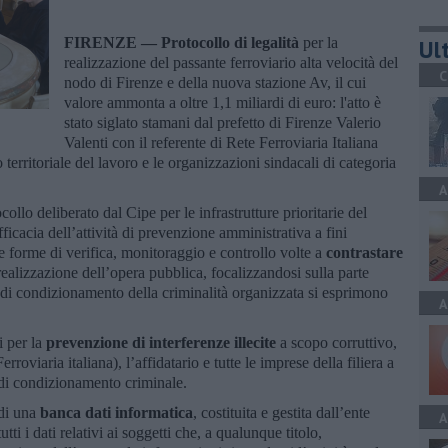
FIRENZE —
Protocollo di legalità
per la
Ult
realizzazione del passante ferroviario alta velocità del
C
nodo di Firenze e della nuova stazione Av, il cui
valore ammonta a oltre 1,1 miliardi di euro: l'atto è
stato siglato stamani dal prefetto di Firenze Valerio
Valenti con il referente di Rete Ferroviaria Italiana
o territoriale del lavoro e le organizzazioni sindacali di categoria
A
collo deliberato dal Cipe per le infrastrutture prioritarie del
fficacia dell’attività di prevenzione amministrativa a fini
e forme di verifica, monitoraggio e controllo volte a
contrastare
realizzazione dell’opera pubblica, focalizzandosi sulla parte
hi di condizionamento della criminalità organizzata si esprimono
A
i per la
prevenzione di interferenze illecite
a scopo corruttivo,
oviaria italiana), l’affidatario e tutte le imprese della filiera a
i di condizionamento criminale.
 di una
banca dati informatica
, costituita e gestita dall’ente
A
tti i dati relativi ai soggetti che, a qualunque titolo,