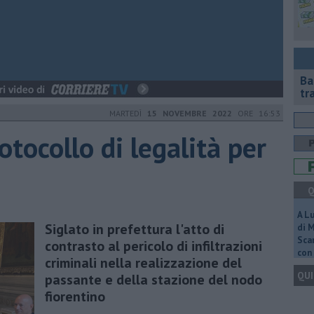
Ba
tr
MARTEDÌ
15 NOVEMBRE 2022
ORE 16:53
otocollo di legalità per
Q
A L
Siglato in prefettura l'atto di
di 
Scar
contrasto al pericolo di infiltrazioni
con 
criminali nella realizzazione del
QUI
passante e della stazione del nodo
fiorentino