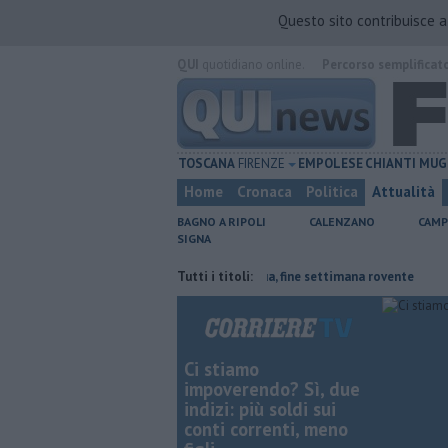
Questo sito contribuisce 
QUI
quotidiano online.
Percorso semplificat
TOSCANA
FIRENZE
EMPOLESE
CHIANTI
MUG
Home
Cronaca
Politica
Attualità
BAGNO A RIPOLI
CALENZANO
CAMP
SIGNA
le
Il grande caldo non dà tregua, fine settimana rovente
Tutti i titoli:
Iren sale
Ci stiamo
impoverendo? Sì, due
indizi: più soldi sui
conti correnti, meno