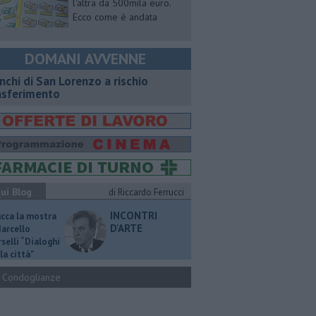
l'altra da 500mila euro.
Ecco come è andata
DOMANI AVVENNE
nchi di San Lorenzo a rischio
asferimento
ui Blog
di Riccardo Ferrucci
INCONTRI
ucca la mostra
D'ARTE
Marcello
selli “Dialoghi
la città"
Condoglianze