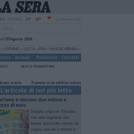
24°
38°
EO:
FIRENZE
QuiNews.net
rdì
07 Agosto 2026
O
LIVORNO
LUCCA
PISA
MASSA CARRARA
rviste
Animali
Pubblicità
Contatti
DICCI
SESTO FIORENTINO
rio
Fiamme in un edificio industriale
Il grande caldo non dà tregu
L'articolo di ieri più letto
attano e vincono due milioni e
zzo di euro
Doppio colpo in Toscana
con due tagliandi che
hanno assicurato vincite da
sogno, una da 2 milioni e