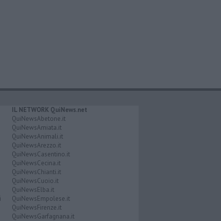
IL NETWORK QuiNews.net
QuiNewsAbetone.it
QuiNewsAmiata.it
QuiNewsAnimali.it
QuiNewsArezzo.it
QuiNewsCasentino.it
QuiNewsCecina.it
QuiNewsChianti.it
QuiNewsCuoio.it
QuiNewsElba.it
i
QuiNewsEmpolese.it
QuiNewsFirenze.it
QuiNewsGarfagnana.it