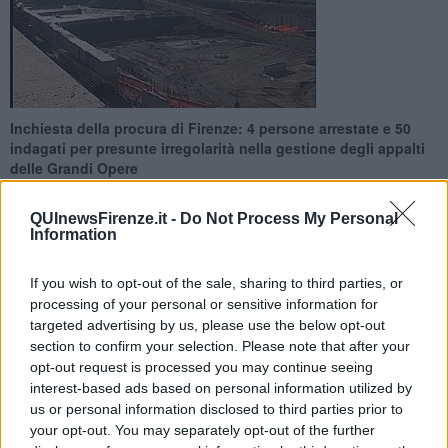
Inchiesta della procura di Firenze: 4 persone arrestate e 50
indagati per presunte irregolarità nella gestione degli appalti
delle Grandi Opere
QUInewsFirenze.it -
Do Not Process My Personal
Information
If you wish to opt-out of the sale, sharing to third parties, or
FIRENZE —
Con l'accusa di corruzione, induzione indebita, turbata
processing of your personal or sensitive information for
libertà degli incanti ed altri delitti contro la pubblica
targeted advertising by us, please use the below opt-out
amministrazione, su richiesta della Procura di Firenze i carabinieri
section to confirm your selection. Please note that after your
del Ros hanno arrestato stamattina quattro persone tra Roma e
opt-out request is processed you may continue seeing
Milano.
interest-based ads based on personal information utilized by
In manette sono finiti il super-dirigente del Ministero dei Lavori
us or personal information disclosed to third parties prior to
Pubblici (ora consulente esterno) Ercole Incalza, insieme agli
your opt-out. You may separately opt-out of the further
imprenditori Stefano Perotti e Francesco Cavallo, e Sandro Pacella,