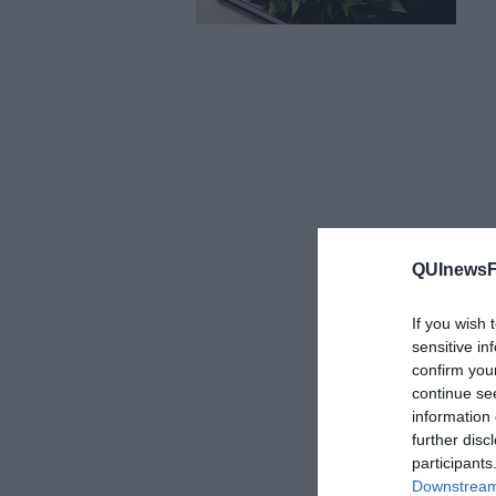
QUInewsFi
If you wish 
sensitive in
confirm you
continue se
information 
further disc
participants
Downstream 