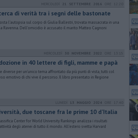
MERCOLEDÌ
21 SETTEMBRE 2016
ORE 12:20
cerca di verità tra i segni delle bastonate
osta l'autopsia sul corpo di Giulia Ballestri, trovata massacrata in una
a a Ravenna. Dell'omicidio è accusato il marito Matteo Cagnoni
MERCOLEDÌ
30 NOVEMBRE 2022
ORE 13:15
adozione in 40 lettere di figli, mamme e papà
ie diverse per un'unico tema affrontato da più punti di vista, tutti col
eso emotivo di chi vive il percorso. Il libro presentato in Regione
LUNEDÌ
13 MAGGIO 2024
ORE 17:40
versità, due toscane fra le prime 10 d'Italia
lassifica Center for World University Rankings analizza i risultati
'attività degli atenei di tutto il mondo. All'estero svetta Harvard