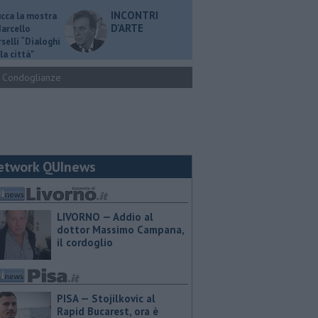
INCONTRI
ucca la mostra
D'ARTE
Marcello
selli “Dialoghi
la città"
Condoglianze
etwork QUInews
LIVORNO — Addio al
dottor Massimo Campana,
il cordoglio
PISA — Stojilkovic al
Rapid Bucarest, ora è