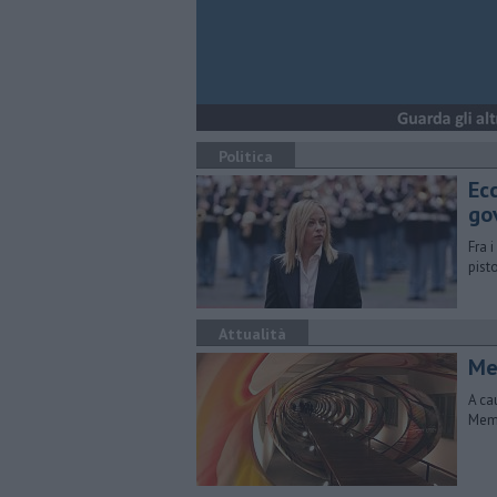
Politica
Ecc
go
Fra 
pist
Attualità
Mem
A ca
Memo