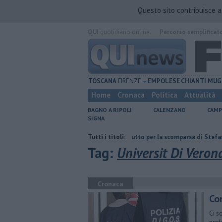
Questo sito contribuisce 
QUI
quotidiano online.
Percorso semplificat
TOSCANA
FIRENZE
EMPOLESE
CHIANTI
MUG
Home
Cronaca
Politica
Attualità
BAGNO A RIPOLI
CALENZANO
CAMP
SIGNA
deposito Eni
Giornalismo in lutto per la scomparsa di Stefano Marcelli
Tutti i titoli:
Tag:
Universit Di Veron
Cronaca
Con
Ci s