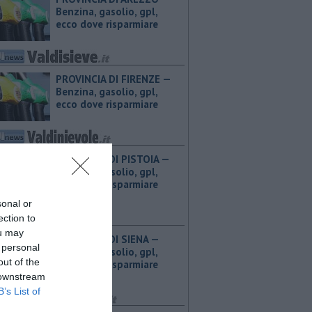
Benzina, gasolio, gpl,
ecco dove risparmiare
PROVINCIA DI FIRENZE — ​
Benzina, gasolio, gpl,
ecco dove risparmiare
PROVINCIA DI PISTOIA — ​
Benzina, gasolio, gpl,
ecco dove risparmiare
sonal or
ection to
ou may
PROVINCIA DI SIENA — ​
 personal
Benzina, gasolio, gpl,
out of the
ecco dove risparmiare
 downstream
B’s List of