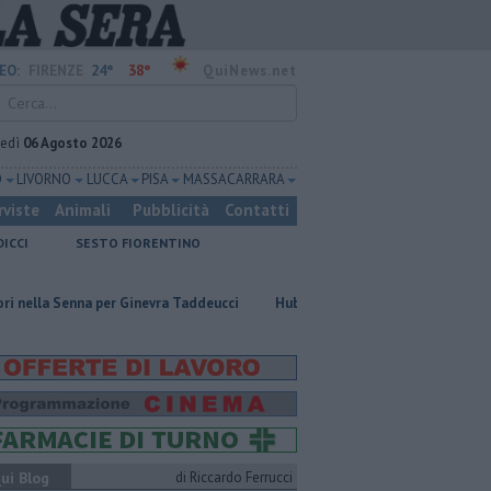
24°
38°
EO:
FIRENZE
QuiNews.net
vedì
06 Agosto 2026
O
LIVORNO
LUCCA
PISA
MASSA CARRARA
rviste
Animali
Pubblicità
Contatti
DICCI
SESTO FIORENTINO
nna per Ginevra Taddeucci
Hub delle energie rinnovabili nell'ex deposito
ui Blog
di Riccardo Ferrucci