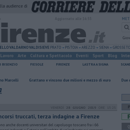
alla audience di
o
Aggiornato alle 16:55
MET
Gio
ELLO
VALDARNO
VALDISIEVE
PRATO
PISTOIA
AREZZO
SIENA
GROSSET
Lavoro
Arte
Cultura e Spettacolo
Eventi
Sport
Blog
Inte
I BISENZIO
FIESOLE
FIRENZE
LASTRA A SIGNA
SCAN
Grattano e vincono due milioni e mezzo di euro
Due ori nella Se
a
VENERDÌ
28 GIUGNO 2019
ORE 15:25
corsi truccati, terza indagine a Firenze
ono anche docenti universitari del capoluogo toscano fra i 66
Q