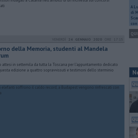
essori indagati a Catania nell'ambito di un'inchiesta sui concorsi
ati
A L
di 
Scar
con 
QUI
VENERDÌ
24 GENNAIO 2020
ORE 17:15
orno della Memoria, studenti al Mandela
rum
 attesi in settemila da tutta la Toscana per l'appuntamento dedicato
questa edizione a quattro sopravvissuti e testimoni dello sterminio
N