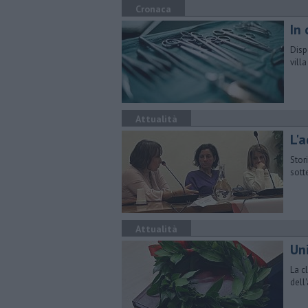
Cronaca
In 
Disp
vill
Attualità
L'
Stor
sott
Attualità
Uni
La c
dell