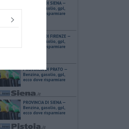
PROVINCIA DI SIENA — ​
Benzina, gasolio, gpl,
ecco dove risparmiare
PROVINCIA DI FIRENZE — ​
Benzina, gasolio, gpl,
ecco dove risparmiare
PROVINCIA DI PRATO — ​
Benzina, gasolio, gpl,
ecco dove risparmiare
PROVINCIA DI SIENA — ​
Benzina, gasolio, gpl,
ecco dove risparmiare