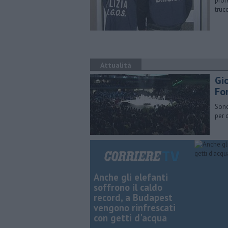
prof
trucc
Attualità
Gi
Fo
Sono
per 
Anche gli elefanti
soffrono il caldo
record, a Budapest
vengono rinfrescati
con getti d'acqua