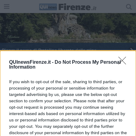
Riapre il parco di Pratolino liberato dalle mine
Meyer e Il Cuore si scioglie per bimbi di Aleppo
QUInewsFirenze.it -
Do Not Process My Personal
Information
Due milioni di euro per musei e sistemi museali
If you wish to opt-out of the sale, sharing to third parties, or
processing of your personal or sensitive information for
La colonna di Santa Felicita torna a splendere
targeted advertising by us, please use the below opt-out
section to confirm your selection. Please note that after your
Addio a Ilaria Occhini, dolce volto del cinema
opt-out request is processed you may continue seeing
interest-based ads based on personal information utilized by
Il 31 luglio c'erano le mine sui ponti di Firenze
us or personal information disclosed to third parties prior to
your opt-out. You may separately opt-out of the further
Il ricordo dei ponti fatti saltare dai tedeschi
disclosure of your personal information by third parties on the