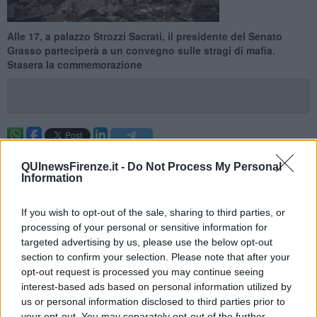
Alle 17, a palazzo Strozzi Sacrati, il presidente del Senato
Grasso parteciperà a un convegno sulle stragi di mafia.
Stasera la commemorazione
FIRENZE —
La bomba che uccise cinque persone scoppiò alle 1 di
QUInewsFirenze.it -
Do Not Process My Personal
notte il 27 maggio 1993. A pardere la vitta furono quattro membri
Information
della famiglia Nencioni e lo studente Dario Capolicchio. Altre 48
persone rimasero ferite e gravissimi danni furono inferti al
patrimonio artistico e architettonico della citta'.
If you wish to opt-out of the sale, sharing to third parties, or
processing of your personal or sensitive information for
Come avviene da 22 anni, il Comune e la Regione ricordano la
targeted advertising by us, please use the below opt-out
strage oggi e domani con una serie di iniziative promosse insieme
section to confirm your selection. Please note that after your
all'associazione dei familiari delle vittime.
opt-out request is processed you may continue seeing
interest-based ads based on personal information utilized by
us or personal information disclosed to third parties prior to
your opt-out. You may separately opt-out of the further