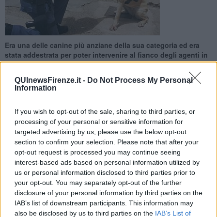
Era una delle canine più anziane della sua categoria ed era
stata addestrata per poter intervenire al fianco degli agenti in
caso di allarme bomba
QUInewsFirenze.it -
Do Not Process My Personal
Information
If you wish to opt-out of the sale, sharing to third parties, or
processing of your personal or sensitive information for
FIRENZE —
Aveva
16 anni e mezzo
una delle labrador poliziotte
targeted advertising by us, please use the below opt-out
più longeve d'Italia che è morta tra le braccia del suo amico e
section to confirm your selection. Please note that after your
conduttore. Dopo l’addestramento, nell'estate del 2006, Mexy era
opt-out request is processed you may continue seeing
stata assegnata alla Questura di Firenze. Il fiuto era stato affinato
interest-based ads based on personal information utilized by
in fase di addestramento per poter scovare armi ed esplosivi a
us or personal information disclosed to third parties prior to
fianco del suo compagno, agente del Reparto Cinofili.
your opt-out. You may separately opt-out of the further
disclosure of your personal information by third parties on the
Il pensionamento è sopraggiunto nel 2014 dopo diverse operazioni
di antisabotaggio ma era nota anche ai bambini che l'hanno
IAB’s list of downstream participants. This information may
ammirata durante alcuni eventi organizzati dalla Polizia di Stato.
also be disclosed by us to third parties on the
IAB’s List of