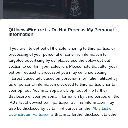
QUInewsFirenze.it -
Do Not Process My Personal
​I carabinieri sono intervenuti in un supermercato dove un
Information
ladro colto in flagrante ha simulato di avere una siringa infetta
per guadagnare la fuga
If you wish to opt-out of the sale, sharing to third parties, or
processing of your personal or sensitive information for
targeted advertising by us, please use the below opt-out
section to confirm your selection. Please note that after your
opt-out request is processed you may continue seeing
interest-based ads based on personal information utilized by
SESTO FIORENTINO —
Un marocchino di 30 anni, senza fissa
dimora, è stato sorpreso a rubare all'interno di un centro
us or personal information disclosed to third parties prior to
commerciale di Sesto Fiorentino. Il ladro è stato notato da un
your opt-out. You may separately opt-out of the further
addetto alla vigilanza mentre nascondeva sotto la giacca un paio di
disclosure of your personal information by third parties on the
tronchesi dopo aver staccato la placca anti-taccheggio.
IAB’s list of downstream participants. This information may
L'uomo ha aggredito con una spinta l'addetto alla vigilanza e poi ha
also be disclosed by us to third parties on the
IAB’s List of
tentato di intimidirlo millantando il possesso di un siringa infetta. I
Downstream Participants
that may further disclose it to other
carabinieri di Signa intervenuti sul posto hanno appurato che il
third parties.
30enne non aveva indosso siringhe, ma a seguito della spinta il