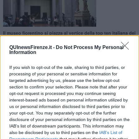
Il museo fiorentino si piazza al vertice della top ten italiana dei
musei più amati, seguito dagli Uffizi e dal Bargello
QUInewsFirenze.it -
Do Not Process My Personal
Information
If you wish to opt-out of the sale, sharing to third parties, or
processing of your personal or sensitive information for
FIRENZE —
Tre posizioni su dieci: tante ne conquista Firenze nella
targeted advertising by us, please use the below opt-out
classifica italiana di
Tripadvisor
dei musei più amati. Prima
section to confirm your selection. Please note that after your
assoluta in Italia è la
Galleria dell'Accademia
, mentre al terzo
opt-out request is processed you may continue seeing
posto si piazzano gli
Uffizi
e al decimo il
Bargello
. Stessi numeri,
interest-based ads based on personal information utilized by
per Torino, che si aggiudica quinto, sesto e nono posto con il
us or personal information disclosed to third parties prior to
Museo nazionale del cinema, il Museo egizio e il Museo
your opt-out. You may separately opt-out of the further
dell'automobile. Per il resto, i Musei Vaticani arrivano secondi e
disclosure of your personal information by third parties on the
ottava la Collezione Peggy Guggenheim a Venezia.
IAB’s list of downstream participants. This information may
Per un soffio l'Accademia manca un posto anche nella classifica
also be disclosed by us to third parties on the
IAB’s List of
europea, con un undicesimo posto che comunque resta un risultato