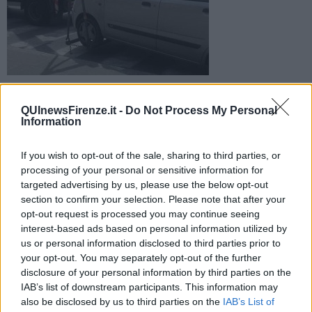
Con lo stratagemma un automobilista indisciplinato è entrato
e uscito dieci volte dalla zona a traffico limitato. Non aveva
QUInewsFirenze.it -
Do Not Process My Personal
nemmeno l'assicurazione
Information
If you wish to opt-out of the sale, sharing to third parties, or
processing of your personal or sensitive information for
targeted advertising by us, please use the below opt-out
section to confirm your selection. Please note that after your
FIRENZE —
Per almeno dieci volte ha fatto come se la
ztl
non
opt-out request is processed you may continue seeing
esistesse. Il tutto mettendo un semplice straccio sulla targa per
interest-based ads based on personal information utilized by
evitare che la telecamera potesse immortalarla.
us or personal information disclosed to third parties prior to
Gli accertamenti, però, sono comunque andati avanti e gli agenti
your opt-out. You may separately opt-out of the further
sono riusciti a isolare alcune immagini dell'auto. Alla fine la
disclosure of your personal information by third parties on the
macchina è stata individuata parcheggiata lungo l'Arno a poca
IAB’s list of downstream participants. This information may
distanza dalle
strisce pedonali
. Dai controlli è emerso anche che,
also be disclosed by us to third parties on the
IAB’s List of
oltretutto, la macchina era priva di assicurazione.