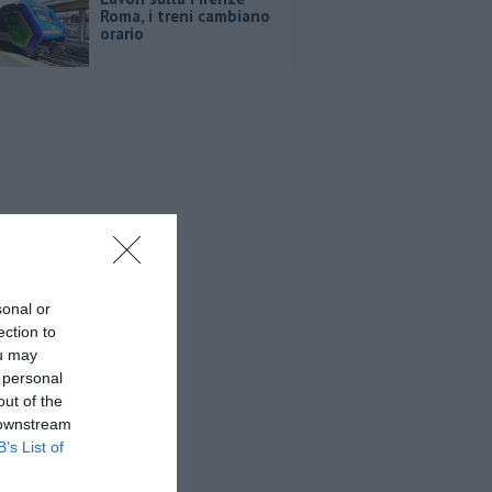
Roma, i treni cambiano
orario
sonal or
ection to
ou may
 personal
out of the
 downstream
B’s List of