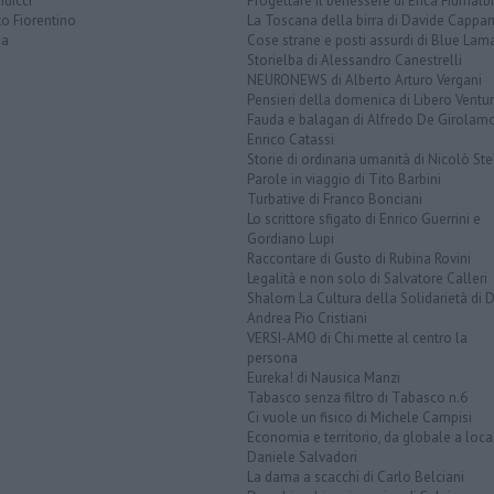
dicci
Progettare il benessere di Erica Fiumalbi
o Fiorentino
La Toscana della birra di Davide Cappan
na
Cose strane e posti assurdi di Blue Lam
Storielba di Alessandro Canestrelli
NEURONEWS di Alberto Arturo Vergani
Pensieri della domenica di Libero Ventur
Fauda e balagan di Alfredo De Girolam
Enrico Catassi
Storie di ordinaria umanità di Nicolò Ste
Parole in viaggio di Tito Barbini
Turbative di Franco Bonciani
Lo scrittore sfigato di Enrico Guerrini e
Gordiano Lupi
Raccontare di Gusto di Rubina Rovini
Legalità e non solo di Salvatore Calleri
Shalom La Cultura della Solidarietà di 
Andrea Pio Cristiani
VERSI-AMO di Chi mette al centro la
persona
Eureka! di Nausica Manzi
Tabasco senza filtro di Tabasco n.6
Ci vuole un fisico di Michele Campisi
Economia e territorio, da globale a loca
Daniele Salvadori
La dama a scacchi di Carlo Belciani