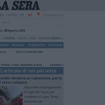
25°
36°
EO:
FIRENZE
QuiNews.net
ato
08 Agosto 2026
O
LIVORNO
LUCCA
PISA
MASSA CARRARA
rviste
Animali
Pubblicità
Contatti
DICCI
SESTO FIORENTINO
treni cambiano orario
Incendio devasta un capannone, parte del tetto c
L'articolo di ieri più letto
cendio devasta un capannone, parte
l tetto collassa
Imponente dispiegamento
di vigili del fuoco per
contenere il rogo. Terna
sul posto per