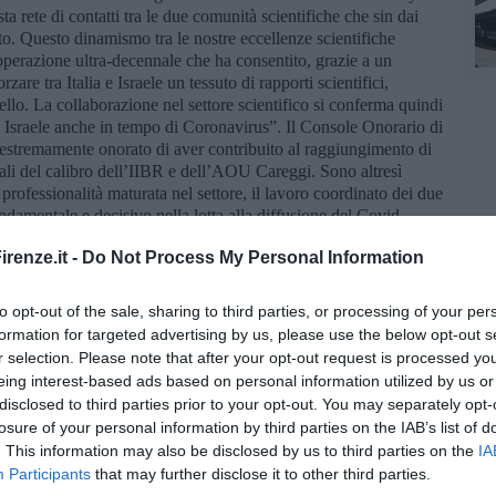
ta rete di contatti tra le due comunità scientifiche che sin dai
o. Questo dinamismo tra le nostre eccellenze scientifiche
cooperazione ultra-decennale che ha consentito, grazie a un
rzare tra Italia e Israele un tessuto di rapporti scientifici,
llo. La collaborazione nel settore scientifico si conferma quindi
ia e Israele anche in tempo di Coronavirus”. Il Console Onorario di
estremamente onorato di aver contribuito al raggiungimento di
ali del calibro dell’IIBR e dell’AOU Careggi. Sono altresì
professionalità maturata nel settore, il lavoro coordinato dei due
ndamentale e decisivo nella lotta alla diffusione del Covid-
ia Careggi e per il Sistema sanitario della Toscana di cui fa
renze.it -
Do Not Process My Personal Information
 Damone
- è un importante riconoscimento di competenze
ata chiamata a partecipare ad un progetto di ricerca di rilievo
 promettenti frontiere della biomedicina. Insieme all’orgoglio
to opt-out of the sale, sharing to third parties, or processing of your per
ande responsabilità di affrontare, insieme a istituzioni di
formation for targeted advertising by us, please use the below opt-out s
nza Coronavirus con il massimo impegno nella lotta al Covid-19”.
r selection. Please note that after your opt-out request is processed y
llo di intesa internazionale, con due realtà di questo calibro,
eing interest-based ads based on personal information utilized by us or
o della ricerca scientifica in risposta alla diffusione del
disclosed to third parties prior to your opt-out. You may separately opt-
, Presidente di Fondazione Toscana Life Sciences - La nostra
losure of your personal information by third parties on the IAB’s list of
collaborare con IIBR e Careggi partendo dalle competenze e
. This information may also be disclosed by us to third parties on the
IA
sviluppo di anticorpi monoclonali umani in risposta a importanti
Participants
that may further disclose it to other third parties.
anto riguarda malattie infettive come COVID-19”.