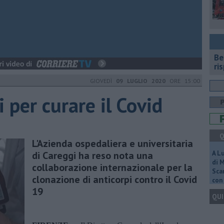
​B
ri
GIOVEDÌ
09 LUGLIO 2020
ORE 15:00
i per curare il Covid
Q
L'Azienda ospedaliera e universitaria
di Careggi ha reso nota una
A L
di 
collaborazione internazionale per la
Scar
clonazione di anticorpi contro il Covid
con 
19
QUI