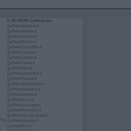
IL NETWORK QuiNews.net
QuiNewsAbetone.it
QuiNewsAmiata.it
QuiNewsAnimali.it
QuiNewsArezzo.it
QuiNewsCasentino.it
QuiNewsCecina.it
QuiNewsChianti.it
QuiNewsCuoio.it
QuiNewsElba.it
i
QuiNewsEmpolese.it
QuiNewsFirenze.it
QuiNewsGarfagnana.it
QuiNewsGrosseto.it
QuiNewsLivorno.it
QuiNewsLucca.it
QuiNewsLunigiana.it
QuiNewsMaremma.it
QuiNewsMassaCarrara.it
ATTE
QuiNewsMugello.it
QuiNewsPisa.it