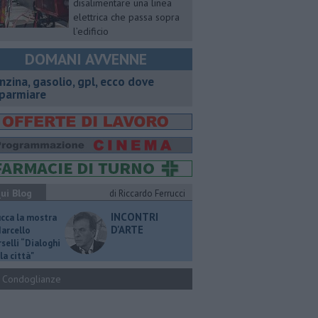
disalimentare una linea
elettrica che passa sopra
l’edificio
DOMANI AVVENNE
enzina, gasolio, gpl, ecco dove
sparmiare
ui Blog
di Riccardo Ferrucci
INCONTRI
ucca la mostra
D'ARTE
Marcello
selli “Dialoghi
la città"
Condoglianze