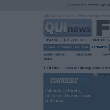
Questo sito contribuisce 
QUI
quotidiano online.
Percorso semplificat
TOSCANA
FIRENZE
EMPOLESE
CHIANTI
MUG
Home
Cronaca
Politica
Attualità
BAGNO A RIPOLI
CALENZANO
CAMP
SIGNA
e del tetto collassa
Il grande caldo non dà tregua, fine settimana rov
Tutti i titoli:
Calendario Pirelli,
diffuso il teaser: focus
sull'India