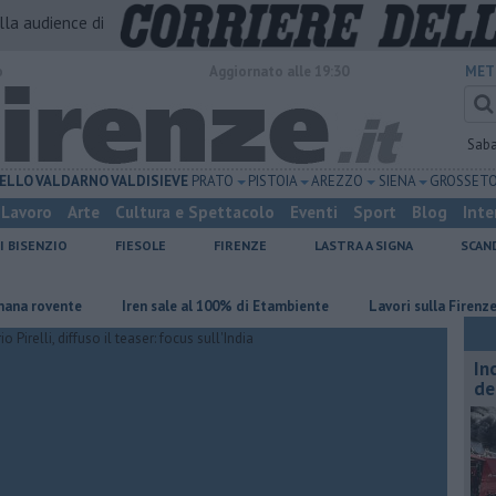
alla audience di
o
Aggiornato alle 19:30
MET
Sab
ELLO
VALDARNO
VALDISIEVE
PRATO
PISTOIA
AREZZO
SIENA
GROSSET
Lavoro
Arte
Cultura e Spettacolo
Eventi
Sport
Blog
Inte
I BISENZIO
FIESOLE
FIRENZE
LASTRA A SIGNA
SCAN
ente
Iren sale al 100% di Etambiente
Lavori sulla Firenze-Roma, i 
In
de