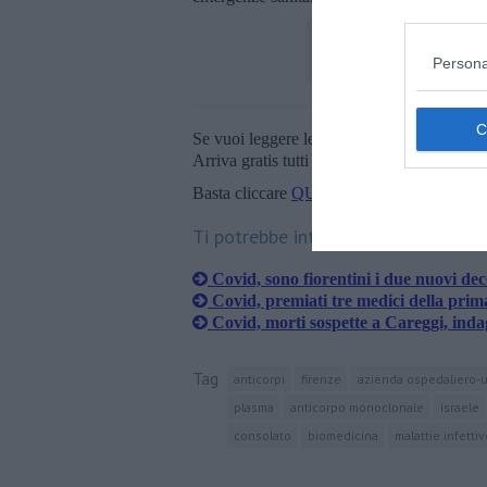
Persona
Se vuoi leggere le notizie principali della T
Arriva gratis tutti i giorni alle 20:00 dirett
Basta cliccare
QUI
Ti potrebbe interessare anche:
Covid, sono fiorentini i due nuovi dec
Covid, premiati tre medici della prim
Covid, morti sospette a Careggi, inda
Tag
anticorpi
firenze
azienda ospedaliero-un
plasma
anticorpo monoclonale
israele
consolato
biomedicina
malattie infettiv