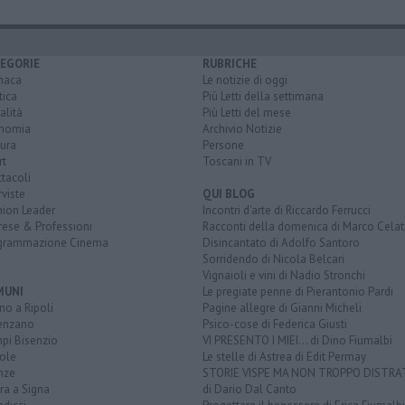
EGORIE
RUBRICHE
naca
Le notizie di oggi
tica
Più Letti della settimana
alità
Più Letti del mese
nomia
Archivio Notizie
ura
Persone
rt
Toscani in TV
tacoli
rviste
QUI BLOG
nion Leader
Incontri d'arte di Riccardo Ferrucci
rese & Professioni
Racconti della domenica di Marco Celat
grammazione Cinema
Disincantato di Adolfo Santoro
Sorridendo di Nicola Belcari
Vignaioli e vini di Nadio Stronchi
MUNI
Le pregiate penne di Pierantonio Pardi
o a Ripoli
Pagine allegre di Gianni Micheli
enzano
Psico-cose di Federica Giusti
pi Bisenzio
VI PRESENTO I MIEI... di Dino Fiumalbi
ole
Le stelle di Astrea di Edit Permay
nze
STORIE VISPE MA NON TROPPO DISTR
ra a Signa
di Dario Dal Canto