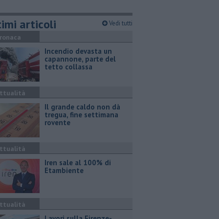
imi articoli
Vedi tutti
ronaca
Incendio devasta un
capannone, parte del
tetto collassa
ttualità
Il grande caldo non dà
tregua, fine settimana
rovente
ttualità
Iren sale al 100% di
Etambiente
ttualità
Lavori sulla Firenze-