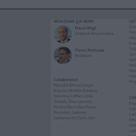
REDAZIONE QUI NEWS
CAT
Cro
Marco Migli
Poli
Direttore Responsabile
Attu
Eco
Cult
Pietro Mattonai
Spo
Redattore
Spet
Inte
Opi
Imp
Collaboratori
Pro
Marcella Bitozzi, Sergio
Braccini, Michele Bufalino,
Valentina Caffieri, Linda
CO
Giuliani, Dina Laurenzi,
Bagn
Monica Nocciolini, Paolo
Cal
Nocentini, Gabriele
Cam
Santarnecchi, Paola Silvi.
Fies
Fire
Last