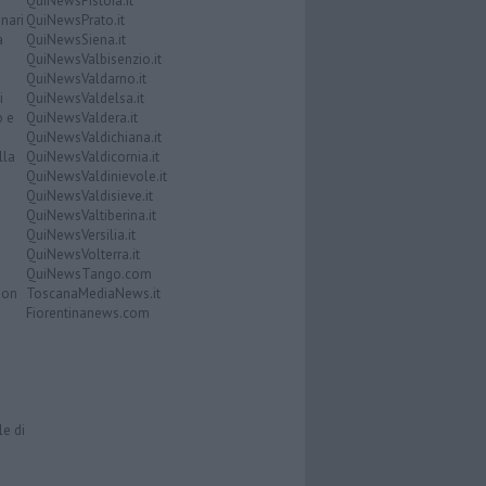
QuiNewsPistoia.it
nari
QuiNewsPrato.it
a
QuiNewsSiena.it
QuiNewsValbisenzio.it
QuiNewsValdarno.it
i
QuiNewsValdelsa.it
o e
QuiNewsValdera.it
QuiNewsValdichiana.it
lla
QuiNewsValdicornia.it
QuiNewsValdinievole.it
QuiNewsValdisieve.it
QuiNewsValtiberina.it
QuiNewsVersilia.it
QuiNewsVolterra.it
QuiNewsTango.com
Don
ToscanaMediaNews.it
Fiorentinanews.com
le di