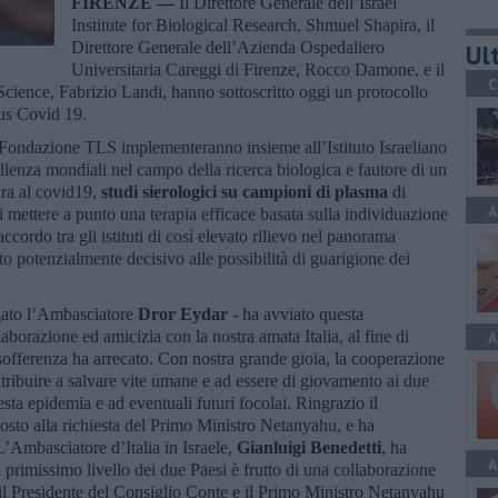
FIRENZE —
Il Direttore Generale dell’Israel
Institute for Biological Research, Shmuel Shapira, il
Direttore Generale dell’Azienda Ospedaliero
Ult
Universitaria Careggi di Firenze, Rocco Damone, e il
C
cience, Fabrizio Landi, hanno sottoscritto oggi un protocollo
irus Covid 19.
 Fondazione TLS implementeranno insieme all’Istituto Israeliano
ellenza mondiali nel campo della ricerca biologica e fautore di un
ura al covid19,
studi sierologici su campioni di plasma
di
A
di mettere a punto una terapia efficace basata sulla individuazione
accordo tra gli istituti di così elevato rilievo nel panorama
o potenzialmente decisivo alle possibilità di guarigione dei
egato l’Ambasciatore
Dror Eydar
- ha avviato questa
laborazione ed amicizia con la nostra amata Italia, al fine di
A
 sofferenza ha arrecato. Con nostra grande gioia, la cooperazione
tribuire a salvare vite umane e ad essere di giovamento ai due
uesta epidemia e ad eventuali futuri focolai. Ringrazio il
osto alla richiesta del Primo Ministro Netanyahu, e ha
’Ambasciatore d’Italia in Israele,
Gianluigi Benedetti
, ha
A
di primissimo livello dei due Paesi è frutto di una collaborazione
 il Presidente del Consiglio Conte e il Primo Ministro Netanyahu