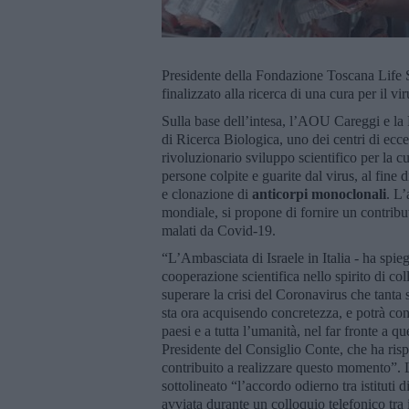
Presidente della Fondazione Toscana Life S
finalizzato alla ricerca di una cura per il v
Sulla base dell’intesa, l’AOU Careggi e la
di Ricerca Biologica, uno dei centri di ecc
rivoluzionario sviluppo scientifico per la c
persone colpite e guarite dal virus, al fine 
e clonazione di
anticorpi monoclonali
. L’
mondiale, si propone di fornire un contribut
malati da Covid-19.
“L’Ambasciata di Israele in Italia - ha spi
cooperazione scientifica nello spirito di col
superare la crisi del Coronavirus che tanta
sta ora acquisendo concretezza, e potrà con
paesi e a tutta l’umanità, nel far fronte a q
Presidente del Consiglio Conte, che ha risp
contribuito a realizzare questo momento”. L
sottolineato “l’accordo odierno tra istituti 
avviata durante un colloquio telefonico tra