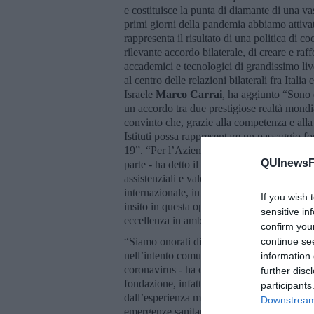
e costituisce la punta di diamante di una vas
primi giorni della pandemia abbiamo attivat
rappresenta il risultato di una politica di 
rilevante accordo bilaterale, di creare e raffo
accademici e tecnologici di grandissimo live
al centro delle relazioni bilaterali fra Ital
Israele
Marco Carrai
, ha aggiunto “Sono 
un accordo tra due prestigiose realtà mondi
convinto che, grazie alla competenza e alla 
Istituti possa rappresentare un passaggio fo
19”. “Per l’Azienda Ospedaliero Universitar
QUInewsFi
parte - ha detto il direttore generale
Rocco
assistenziali e valore scientifico l’essere st
internazionale, in una delle più ambiziose e
If you wish 
insito in questa opportunità vi è anche la gr
sensitive in
eccellenza in ambito scientifico, l’emerge
confirm you
“Siamo onorati di prender parte a un protoco
continue se
nell’intento comune di favorire l’avanzament
information 
coronavirus - ha concluso
Fabrizio Landi
further disc
fondazione, infatti, è molto interessata a 
participants
dall’esperienza maturate nell’ambito dello 
Downstream 
emergenze sanitarie, in particolare per qu