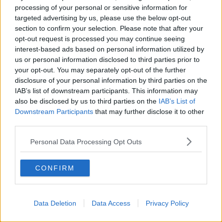
trio dei Giancattivi con Alessandro Benvenuti e Francesco Nuti. Ma
processing of your personal or sensitive information for
i suoi ruoli sul grande schermo sono stati tanti: "Speriamo che sia
targeted advertising by us, please use the below opt-out
femmina", "Compagni di scuola" ma anche "Benvenuti in casa Gori"
section to confirm your selection. Please note that after your
e "Ritorno in Gori" solo per citarne alcuni per non dimenticare il
opt-out request is processed you may continue seeing
surreale "Ad ovest di Paperino" ambientato in una sognante
interest-based ads based on personal information utilized by
Firenze di inizio anni Ottanta.
us or personal information disclosed to third parties prior to
your opt-out. You may separately opt-out of the further
La consegna ufficiale del premio è prevista per stasera a
Villa
disclosure of your personal information by third parties on the
Vogel
nell'ambito della rassegna cinematografica estiva
organizzata dal Quartiere Quattro di Firenze. Si tratta di una targa
IAB’s list of downstream participants. This information may
in argento che, non è certo un caso, raffigura la storica maschera
also be disclosed by us to third parties on the
IAB’s List of
fiorentina, emblema della genuina e schietta comicità locale.
Downstream Participants
that may further disclose it to other
Quella, per intendersi, che sprizza da qualsiasi discussione per le
third parties.
vie del centro storico e che resiste al tempo nelle botteghe, nelle
trattorie e nelle strade.
Personal Data Processing Opt Outs
CONFIRM
"Questa è la prima edizione del premio - ha detto il comico
Andrea
Muzzi
- Si tratta di un riconoscimento che va agli attori che hanno
Data Deletion
Data Access
Privacy Policy
portato in alto la comicità e che sono strettamente legati con il
territorio. Athina ha dato un contributo unico, ha creato una