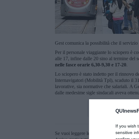
Gest comunica la possibilità che il servizio
Per il personale viaggiante lo sciopero è così
alle 17, infine dalle 20 sino al termine del 
nelle fasce orarie 6,30-9,30 e 17-20
.
Lo sciopero è stato indetto per il rinnovo d
Internavigatori (Mobilità Tpl), scaduto il 
lavorative, sia normative che salariali. A G
dalle medesime sigle sindacali aveva otte
QUInewsFi
If you wish 
sensitive in
Se vuoi leggere le notizie principali della T