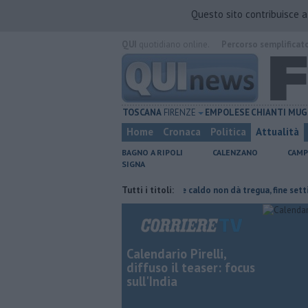
Questo sito contribuisce 
QUI
quotidiano online.
Percorso semplificat
TOSCANA
FIRENZE
EMPOLESE
CHIANTI
MUG
Home
Cronaca
Politica
Attualità
BAGNO A RIPOLI
CALENZANO
CAMP
SIGNA
arte del tetto collassa
Il grande caldo non dà tregua, fine settimana 
Tutti i titoli:
Calendario Pirelli,
diffuso il teaser: focus
sull'India