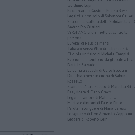
Gordiano Lupi
Raccontare di Gusto di Rubina Rovini
Legalità e non solo di Salvatore Calleri
Shalom La Cultura della Solidarietà di 
Andrea Pio Cristiani
VERSI-AMO di Chi mette al centro la
persona
Eureka! di Nausica Manzi
Tabasco senza filtro di Tabasco n.6
Ci vuole un fisico di Michele Campisi
Economia e territorio, da globale a loca
Daniele Salvadori
La dama a scacchi di Carlo Belciani
Due chiacchiere in cucina di Sabrina
Rossello
Storie dell'altro secolo di Marcella Bito
Easy ridere di Dario Greco
Legami d'amore di Malena ...
Musica e dintorni di Fausto Pirìto
Parole milonguere di Maria Caruso
Lo sguardo di Don Armando Zappolini
Leggere di Roberto Cerri