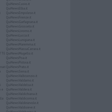
QuiNewsCuoio.it
QuiNewsElba.it
i
QuiNewsEmpolese.it
QuiNewsFirenze.it
QuiNewsGarfagnana.it
QuiNewsGrosseto.it
QuiNewsLivorno.it
QuiNewsLucca.it
QuiNewsLunigiana.it
QuiNewsMaremma.it
QuiNewsMassaCarrara.it
ATTE
QuiNewsMugello.it
QuiNewsPisa.it
QuiNewsPistoia.it
nari
QuiNewsPrato.it
a
QuiNewsSiena.it
QuiNewsValbisenzio.it
QuiNewsValdarno.it
i
QuiNewsValdelsa.it
o e
QuiNewsValdera.it
QuiNewsValdichiana.it
lla
QuiNewsValdicornia.it
QuiNewsValdinievole.it
QuiNewsValdisieve.it
QuiNewsValtiberina.it