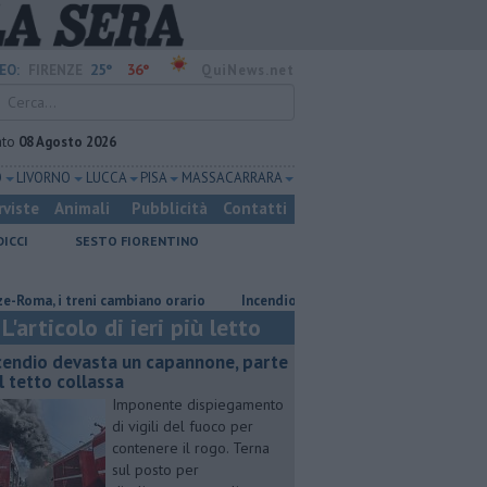
25°
36°
EO:
FIRENZE
QuiNews.net
ato
08 Agosto 2026
O
LIVORNO
LUCCA
PISA
MASSA CARRARA
rviste
Animali
Pubblicità
Contatti
DICCI
SESTO FIORENTINO
 i treni cambiano orario
Incendio devasta un capannone, parte del tett
L'articolo di ieri più letto
cendio devasta un capannone, parte
l tetto collassa
Imponente dispiegamento
di vigili del fuoco per
contenere il rogo. Terna
sul posto per