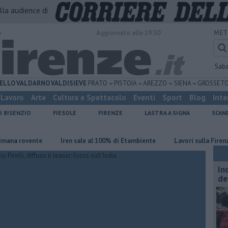
alla audience di
o
Aggiornato alle 19:30
MET
Sab
ELLO
VALDARNO
VALDISIEVE
PRATO
PISTOIA
AREZZO
SIENA
GROSSET
Lavoro
Arte
Cultura e Spettacolo
Eventi
Sport
Blog
Inte
I BISENZIO
FIESOLE
FIRENZE
LASTRA A SIGNA
SCAN
rovente
Iren sale al 100% di Etambiente
Lavori sulla Firenze-Roma,
In
de