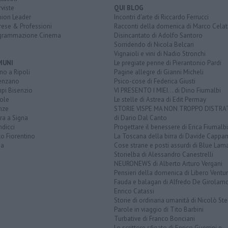
rviste
QUI BLOG
nion Leader
Incontri d'arte di Riccardo Ferrucci
rese & Professioni
Racconti della domenica di Marco Celat
grammazione Cinema
Disincantato di Adolfo Santoro
Sorridendo di Nicola Belcari
Vignaioli e vini di Nadio Stronchi
MUNI
Le pregiate penne di Pierantonio Pardi
o a Ripoli
Pagine allegre di Gianni Micheli
enzano
Psico-cose di Federica Giusti
pi Bisenzio
VI PRESENTO I MIEI... di Dino Fiumalbi
ole
Le stelle di Astrea di Edit Permay
nze
STORIE VISPE MA NON TROPPO DISTR
ra a Signa
di Dario Dal Canto
dicci
Progettare il benessere di Erica Fiumalbi
o Fiorentino
La Toscana della birra di Davide Cappan
na
Cose strane e posti assurdi di Blue Lam
Storielba di Alessandro Canestrelli
NEURONEWS di Alberto Arturo Vergani
Pensieri della domenica di Libero Ventur
Fauda e balagan di Alfredo De Girolam
Enrico Catassi
Storie di ordinaria umanità di Nicolò Ste
Parole in viaggio di Tito Barbini
Turbative di Franco Bonciani
Lo scrittore sfigato di Enrico Guerrini e