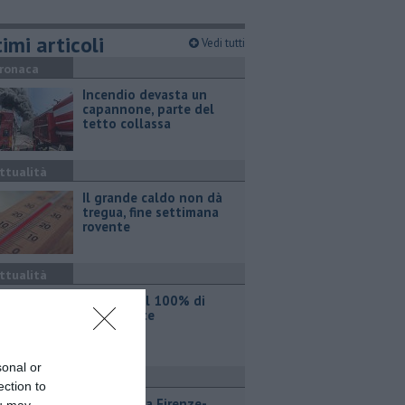
imi articoli
Vedi tutti
ronaca
Incendio devasta un
capannone, parte del
tetto collassa
ttualità
Il grande caldo non dà
tregua, fine settimana
rovente
ttualità
Iren sale al 100% di
Etambiente
sonal or
ttualità
ection to
Lavori sulla Firenze-