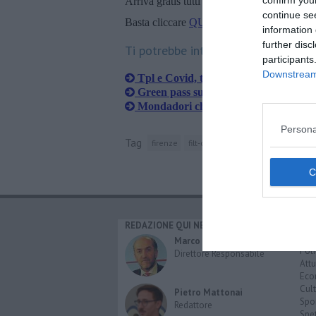
confirm you
Arriva gratis tutti i giorni alle 20:00 dirett
continue se
Basta cliccare
QUI
information 
further disc
Ti potrebbe interessare anche:
participants
Downstream 
Tpl e Covid, tutte le rimodulazioni de
Green pass su bus e tram, una carica d
Mondadori chiude, i dipendenti trasfe
Persona
Tag
firenze
filt-cgil
cisl
uil
cisal
cisna
REDAZIONE QUI NEWS
CAT
Cro
Marco Migli
Poli
Direttore Responsabile
Attu
Eco
Cult
Pietro Mattonai
Spo
Redattore
Spet