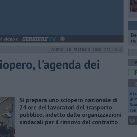
​B
ri
VENERDÌ
18 FEBBRAIO 2022
ORE 10:12
iopero, l'agenda dei
Q
A L
Si prepara uno sciopero nazionale di
di 
Scar
24 ore dei lavoratori del trasporto
con 
pubblico, indetto dalle organizzazioni
QUI
sindacali per il rinnovo del contratto