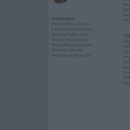
Inte
Opi
Imp
Collaboratori
Pro
Marcella Bitozzi, Sergio
Braccini, Michele Bufalino,
Valentina Caffieri, Linda
CO
Giuliani, Dina Laurenzi,
Bagn
Monica Nocciolini, Paolo
Cal
Nocentini, Gabriele
Cam
Santarnecchi, Paola Silvi.
Fies
Fire
Last
Scan
Sest
Sig