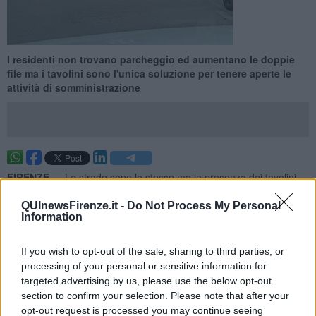
I residenti non trovano parcheggio ed aumentano le doppie
file ma i tavolini sono l'unica soluzione per tenere aperte le
attività di somministrazione
FIRENZE —
Le strade sono le stesse ma la presenza dei tavolini
ha ridotto i posti auto, nelle ultime ore alcune immagini pubblicate
sui social hanno scatenato una infuocata discussione nei quartieri.
QUInewsFirenze.it -
Do Not Process My Personal
Information
Gli automobilisti sono sul piede di guerra ma molti residenti
difendono i ristoratori che ringraziano per la comprensione e la
solidarietà.
If you wish to opt-out of the sale, sharing to third parties, or
processing of your personal or sensitive information for
Post accompagnati da immagini ma non tutti sono dello stesso
targeted advertising by us, please use the below opt-out
avviso e molti difendono le categorie economiche, in particolare le
attività di somministrazione che senza suolo pubblico non
section to confirm your selection. Please note that after your
potrebbero lavorare.
opt-out request is processed you may continue seeing