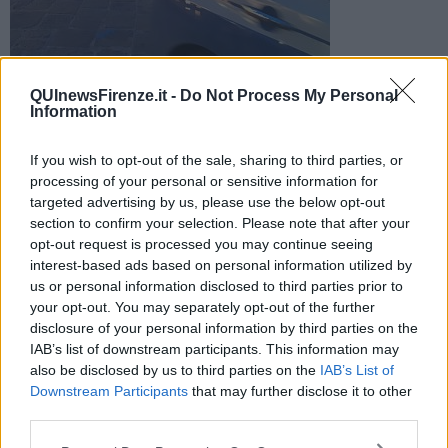
Nel locale sono entrati i poliziotti che hanno ravvisato la
QUInewsFirenze.it -
Do Not Process My Personal
presenza di numerose persone, non distanziate e prive dei
Information
dispositivi di protezione
If you wish to opt-out of the sale, sharing to third parties, or
processing of your personal or sensitive information for
targeted advertising by us, please use the below opt-out
section to confirm your selection. Please note that after your
opt-out request is processed you may continue seeing
FIRENZE —
Una sospensione di cinque giorni, è la sanzione
interest-based ads based on personal information utilized by
comminata ad un noto locale della movida, nel centro storico di
us or personal information disclosed to third parties prior to
Firenze.
your opt-out. You may separately opt-out of the further
Gli agenti stavano effettuando alcuni controlli nella notte tra venerdì
disclosure of your personal information by third parties on the
e sabato quando sono arrivati nel locale dove, al primo piano,
IAB’s list of downstream participants. This information may
sarebbe stato rilevato un numero eccessivo di persone,
also be disclosed by us to third parties on the
IAB’s List of
assembrate e prive di mascherina.
Downstream Participants
that may further disclose it to other
third parties.