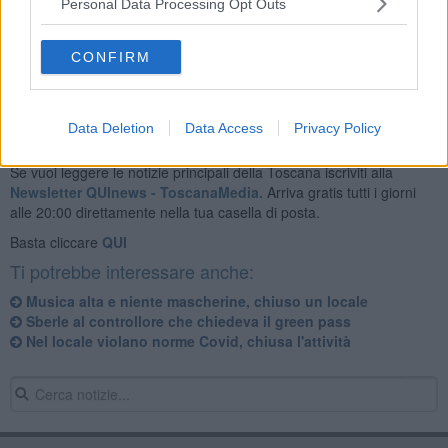
Personal Data Processing Opt Outs
La multa di 400 euro per violazione delle norme anti Covid è stata
notificata alla responsabile dell'evento.
CONFIRM
Data Deletion
Data Access
Privacy Policy
Se vuoi leggere le notizie principali della Toscana iscriviti alla
Newsletter QUInews - ToscanaMedia.
Arriva gratis tutti i giorni
alle 20:00 direttamente nella tua casella di posta.
Basta cliccare
QUI
Ti potrebbe interessare anche:
Musica alta e niente mascherine, chiuso un locale
Sberle al controllore che chiedeva il green pass
Nel locale violano norme Covid, chiusa l'attività