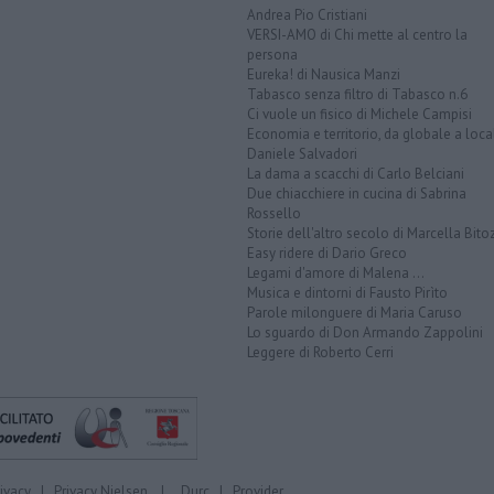
Andrea Pio Cristiani
VERSI-AMO di Chi mette al centro la
persona
Eureka! di Nausica Manzi
Tabasco senza filtro di Tabasco n.6
Ci vuole un fisico di Michele Campisi
Economia e territorio, da globale a loca
Daniele Salvadori
La dama a scacchi di Carlo Belciani
Due chiacchiere in cucina di Sabrina
Rossello
Storie dell'altro secolo di Marcella Bito
Easy ridere di Dario Greco
Legami d'amore di Malena ...
Musica e dintorni di Fausto Pirìto
Parole milonguere di Maria Caruso
Lo sguardo di Don Armando Zappolini
Leggere di Roberto Cerri
rivacy
|
Privacy Nielsen
|
Durc
|
Provider