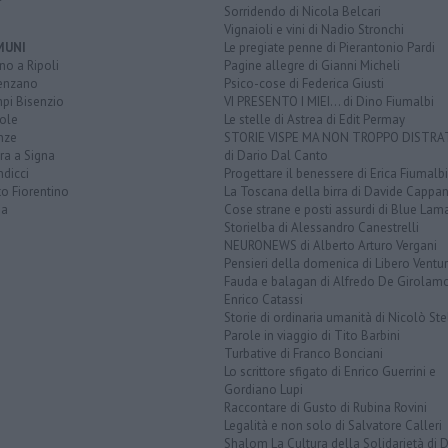
Sorridendo di Nicola Belcari
Vignaioli e vini di Nadio Stronchi
MUNI
Le pregiate penne di Pierantonio Pardi
o a Ripoli
Pagine allegre di Gianni Micheli
enzano
Psico-cose di Federica Giusti
pi Bisenzio
VI PRESENTO I MIEI... di Dino Fiumalbi
ole
Le stelle di Astrea di Edit Permay
nze
STORIE VISPE MA NON TROPPO DISTR
ra a Signa
di Dario Dal Canto
dicci
Progettare il benessere di Erica Fiumalbi
o Fiorentino
La Toscana della birra di Davide Cappan
na
Cose strane e posti assurdi di Blue Lam
Storielba di Alessandro Canestrelli
NEURONEWS di Alberto Arturo Vergani
Pensieri della domenica di Libero Ventur
Fauda e balagan di Alfredo De Girolam
Enrico Catassi
Storie di ordinaria umanità di Nicolò Ste
Parole in viaggio di Tito Barbini
Turbative di Franco Bonciani
Lo scrittore sfigato di Enrico Guerrini e
Gordiano Lupi
Raccontare di Gusto di Rubina Rovini
Legalità e non solo di Salvatore Calleri
Shalom La Cultura della Solidarietà di 