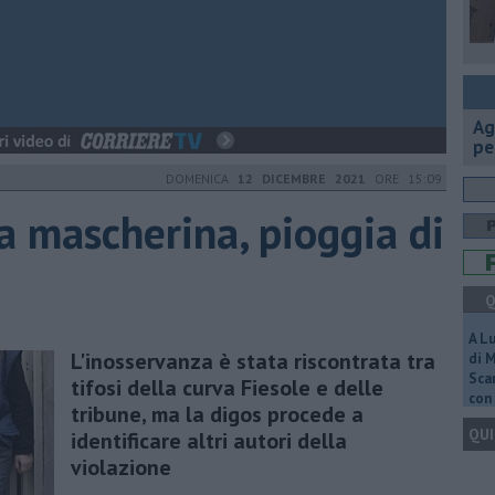
Ag
pe
DOMENICA
12 DICEMBRE 2021
ORE 15:09
a mascherina, pioggia di
Q
A L
L'inosservanza è stata riscontrata tra
di 
Scar
tifosi della curva Fiesole e delle
con 
tribune, ma la digos procede a
QUI
identificare altri autori della
violazione