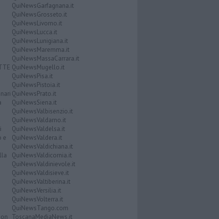
QuiNewsGarfagnana.it
QuiNewsGrosseto.it
QuiNewsLivorno.it
QuiNewsLucca.it
QuiNewsLunigiana.it
QuiNewsMaremma.it
QuiNewsMassaCarrara.it
ATTE
QuiNewsMugello.it
QuiNewsPisa.it
QuiNewsPistoia.it
nari
QuiNewsPrato.it
a
QuiNewsSiena.it
QuiNewsValbisenzio.it
QuiNewsValdarno.it
i
QuiNewsValdelsa.it
o e
QuiNewsValdera.it
QuiNewsValdichiana.it
lla
QuiNewsValdicornia.it
QuiNewsValdinievole.it
QuiNewsValdisieve.it
QuiNewsValtiberina.it
QuiNewsVersilia.it
QuiNewsVolterra.it
QuiNewsTango.com
Don
ToscanaMediaNews.it