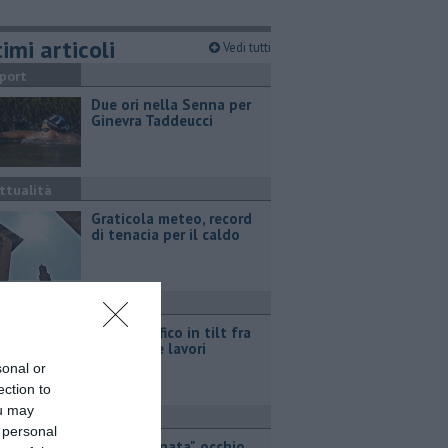
imi articoli
Vedi tutti
port
Due ori nella Senna per
Ginevra Taddeucci
ttualità
Graticola meteo, record
di tenacia per il caldo
ronaca
Fipili, traffico in tilt fra
incidenti e lavori
sonal or
ection to
ou may
ronaca
 personal
"Targa clonata", occhio