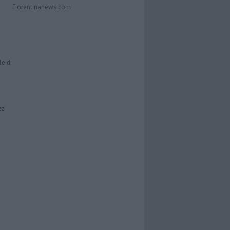
Fiorentinanews.com
le di
zzi