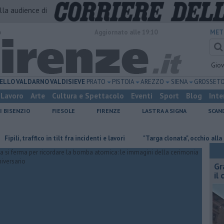
alla audience di
o
Aggiornato alle 19:10
MET
Gio
ELLO
VALDARNO
VALDISIEVE
PRATO
PISTOIA
AREZZO
SIENA
GROSSET
Lavoro
Arte
Cultura e Spettacolo
Eventi
Sport
Blog
Inte
I BISENZIO
FIESOLE
FIRENZE
LASTRA A SIGNA
SCAN
 traffico in tilt fra incidenti e lavori
"Targa clonata", occhio alla truffa de
Gr
il