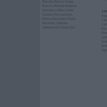
Marcella Bitozzi, Sergio
Braccini, Michele Bufalino,
Valentina Caffieri, Linda
CO
Giuliani, Dina Laurenzi,
Bagn
Monica Nocciolini, Paolo
Cal
Nocentini, Gabriele
Cam
Santarnecchi, Paola Silvi.
Fies
Fire
Last
Scan
Sest
Sig