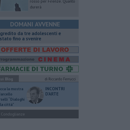
rosso per Firenze. Quanto
durerà
DOMANI AVVENNE
gredito da tre adolescenti e
stato fino a svenire
ui Blog
di Riccardo Ferrucci
INCONTRI
ucca la mostra
D'ARTE
Marcello
selli “Dialoghi
la città"
Condoglianze