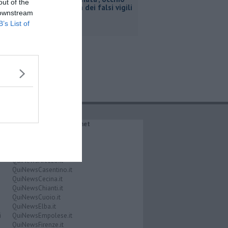
out of the
alla truffa dei falsi vigili
 downstream
B’s List of
IL NETWORK QuiNews.net
QuiNewsAbetone.it
QuiNewsAmiata.it
QuiNewsAnimali.it
QuiNewsArezzo.it
QuiNewsCasentino.it
QuiNewsCecina.it
QuiNewsChianti.it
QuiNewsCuoio.it
QuiNewsElba.it
i
QuiNewsEmpolese.it
QuiNewsFirenze.it