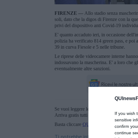
FIRENZE —
Allo stadio senza mascherin
soli, dato che la digos di Firenze con la qu
privi del dispositivo anti Covid-19 individua
E' quanto accaduto ieri, in occasione dell'i
polizia ha verificato 814 green pass, e poi 
39 in curva Fiesole e 5 nelle tribune.
Le riprese delle videocamere interne hanno p
indossavano la mascherina. E' a loro che gl
eventualmente altre sanzioni.
QUInewsFi
Se vuoi leggere le notizie principali della T
If you wish 
Arriva gratis tutti i giorni alle 20:00 dirett
sensitive in
Basta cliccare
QUI
confirm you
continue se
Ti potrebbe interessare anche: