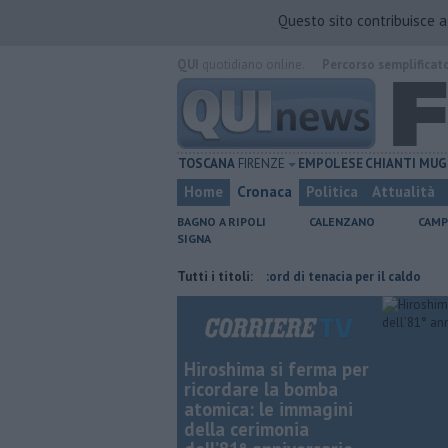
Questo sito contribuisce 
QUI
quotidiano online.
Percorso semplificat
TOSCANA
FIRENZE
EMPOLESE
CHIANTI
MUG
Home
Cronaca
Politica
Attualità
BAGNO A RIPOLI
CALENZANO
CAMP
SIGNA
a Taddeucci
Graticola meteo, record di tenacia per il caldo
Tutti i titoli:
Fipili,
Hiroshima si ferma per
ricordare la bomba
atomica: le immagini
della cerimonia