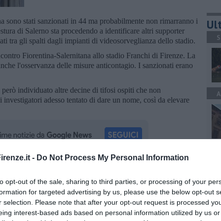
a sono stati sanzionati in 44 ma probabilmente non rimarranno i
Ult
estura di Salerno sta procedendo a identificare altri supporter
S
ti tra gli spalti dagli impianti di videosorveglianza dello stadio.
ncontro Fiorentina-Salernitana allo stadio Franchi di Firenze. La
anche l'osservanza delle misure anticontagio. I sanzionati erano
erò individuato altre decine di tifosi ospiti che non
A
i investigatori adesso tentato di dare un nome, così da elevare
C
renze.it -
Do Not Process My Personal Information
oscana iscriviti alla
Newsletter QUInews - ToscanaMedia.
to opt-out of the sale, sharing to third parties, or processing of your per
amente nella tua casella di posta.
formation for targeted advertising by us, please use the below opt-out s
r selection. Please note that after your opt-out request is processed y
C
eing interest-based ads based on personal information utilized by us or