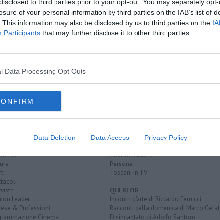
disclosed to third parties prior to your opt-out. You may separately opt-
losure of your personal information by third parties on the IAB’s list of
la
. This information may also be disclosed by us to third parties on the
IA
si al 100%
Participants
that may further disclose it to other third parties.
green pass
salerno
l Data Processing Opt Outs
CONFIRM
EGORIE
RUBRICHE
naca
Le notizie di oggi
tica
Più Letti della settimana
Data Deletion
Data Access
Privacy Policy
alità
Più Letti del mese
nomia
Archivio Notizie
ura
Persone
rt
Toscani in TV
tacoli
rviste
QUI BLOG
nion Leader
Incontri d'arte di Riccardo Ferrucci
rese & Professioni
Racconti della domenica di Marco Celat
grammazione Cinema
Disincantato di Adolfo Santoro