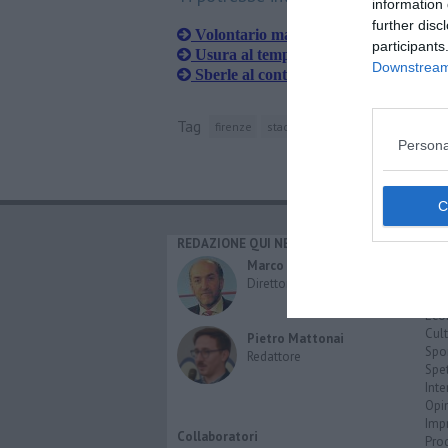
information 
further disc
Volontario malmenato davanti a scuo
participants
​Usura al tempo del Covid con interes
Downstream 
Sberle al controllore che chiedeva il 
Tag
firenze
stadio artemio franchi
digos
Persona
REDAZIONE QUI NEWS
CAT
Cro
Marco Migli
Poli
Direttore Responsabile
Attu
Eco
Cult
Pietro Mattonai
Spo
Redattore
Spet
Inte
Opi
Imp
Collaboratori
Pro