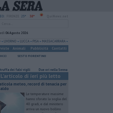
25°
38°
EO:
FIRENZE
QuiNews.net
vedì
06 Agosto 2026
O
LIVORNO
LUCCA
PISA
MASSA CARRARA
rviste
Animali
Pubblicità
Contatti
DICCI
SESTO FIORENTINO
i falsi vigili
Due ori nella Senna per Ginevra Taddeucci
Graticola
L'articolo di ieri più letto
aticola meteo, record di tenacia per
 caldo
Le temperature massime
hanno sforato la soglia del
40 gradi, e dal ministero
arriva un nuovo bollino