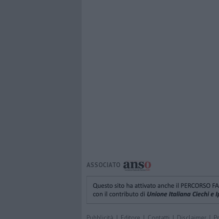
ASSOCIATO
Pubblicità
|
Editore
|
Contatti
|
Disclaimer
|
P