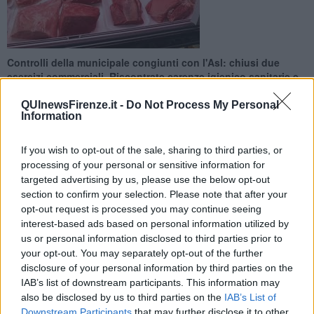
Controlli della municipale congiunti con l'Asl: chiusi due
esercizi commerciali. Riscontrate carenze igienico sanitarie e
irregolarità amministrative
QUInewsFirenze.it -
Do Not Process My Personal
Information
If you wish to opt-out of the sale, sharing to third parties, or
processing of your personal or sensitive information for
FIRENZE —
Un kebab e una macelleria sono stati chiusi per gravi
targeted advertising by us, please use the below opt-out
carenze igienico sanitarie. E’ il risultato dei controlli congiunti dalla
section to confirm your selection. Please note that after your
polizia municipale e dell’azienda sanitaria fiorentina fatti in zona
opt-out request is processed you may continue seeing
Stazione. Al primo esercizio commerciale controllato sono state
interest-based ads based on personal information utilized by
riscontrate anche violazioni amministrative e sono scattate sanzioni
us or personal information disclosed to third parties prior to
per mancanza della tabella dei prezzi e per mancanza della tabella
your opt-out. You may separately opt-out of the further
degli ingredienti.
disclosure of your personal information by third parties on the
IAB’s list of downstream participants. This information may
Inoltre è stato trovato un lavoratore straniero impiegato senza
also be disclosed by us to third parties on the
IAB’s List of
regolare contratto e non in regola con la permanenza in Italia. Per
questo è partita la segnalazione della notizia di reato.
Downstream Participants
that may further disclose it to other