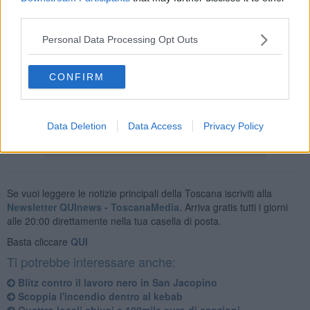
third parties.
Personal Data Processing Opt Outs
Nel secondo esercizio, anche questo chiuso dall’Asf per gravi
carenze igienico sanitarie, la polizia municipale ha elevato una
CONFIRM
sanzione ed ha sequestrato ottanta prodotti messi in vendita con
etichetta priva di traduzione in italiano.
Data Deletion
Data Access
Privacy Policy
Se vuoi leggere le notizie principali della Toscana iscriviti alla
Newsletter QUInews - ToscanaMedia.
Arriva gratis tutti i giorni
alle 20:00 direttamente nella tua casella di posta.
Basta cliccare
QUI
Ti potrebbe interessare anche:
Blitz contro il lavoro nero in San Jacopino
Scoppia l'incendio dentro al kebab
Quattro locali chiusi e 100mila euro di sanzioni