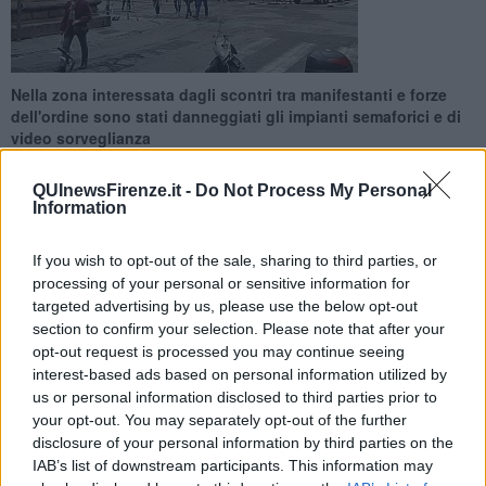
Nella zona interessata dagli scontri tra manifestanti e forze
dell'ordine sono stati danneggiati gli impianti semaforici e di
video sorveglianza
QUInewsFirenze.it -
Do Not Process My Personal
Information
If you wish to opt-out of the sale, sharing to third parties, or
FIRENZE —
Semafori vandalizzati e telecamere accecate fanno
processing of your personal or sensitive information for
parte dei danni registrati dopo la guerriglia urbana che ha
targeted advertising by us, please use the below opt-out
interessato la zona di piazza Strozzi, tra piazza della Repubblica e
section to confirm your selection. Please note that after your
via Tornabuoni.
opt-out request is processed you may continue seeing
Oltre alle fioriere spaccate ed i cestini dei rifiuti divelti nel conto dei
interest-based ads based on personal information utilized by
danni sono entrate anche le centraline di controllo dell'impianto
us or personal information disclosed to third parties prior to
semaforico di via Tornabuoni e delle telecamere di
your opt-out. You may separately opt-out of the further
videosorveglianza sul crocevia in direzione di piazza Santa Maria
disclosure of your personal information by third parties on the
Novella.
IAB’s list of downstream participants. This information may