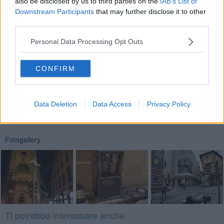
also be disclosed by us to third parties on the
IAB’s List of
Downstream Participants
that may further disclose it to other
third parties.
Personal Data Processing Opt Outs
CONFIRM
Se vuoi leggere le notizie principali della Toscana iscriviti alla
Newsletter QUInews - ToscanaMedia.
Arriva gratis tutti i giorni
alle 20:00 direttamente nella tua casella di posta.
Data Deletion
Data Access
Privacy Policy
Basta cliccare
QUI
Fotogallery
Ti potrebbe interessare anche: