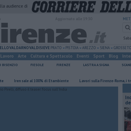
alla audience di
o
Aggiornato alle 19:30
MET
Sab
ELLO
VALDARNO
VALDISIEVE
PRATO
PISTOIA
AREZZO
SIENA
GROSSET
Lavoro
Arte
Cultura e Spettacolo
Eventi
Sport
Blog
Inte
I BISENZIO
FIESOLE
FIRENZE
LASTRA A SIGNA
SCAN
Iren sale al 100% di Etambiente
Lavori sulla Firenze-Roma, i treni cam
In
de