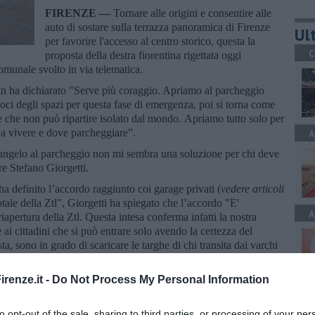
FIRENZE —
Tornare alle origini e consentire alle
auto di sostare sulla terrazza panoramica di Firenze
Ult
per favorire l'accesso al centro storico, questa la
C
proposta della destra fiorentina rigettata oggi
omunale svolto in via telematica.
in ha dichiarato "Serve più coraggio. Apriamo al parcheggio
ci degli spazi per questa fase di emergenza, poi si torna come
 che non può ripartire isolato dal mondo. Apriamo tutto solo per
da vivere e dove parcheggiare”.
A
elangelo al parcheggio non mi sembra una soluzione per chi deve
re Stefano Giorgetti.
ha definito l’accordo raggiunto coi garage privati (
vedere articoli
tale della Ztl", Giorgetti ha spiegato che l’accordo "E'
A
iapertura della Ztl. Questa intesa conferma infatti la nostra
ai cittadini che si può entrare solo avendo la certezza del
sta, sono in grado di scaricare le targhe di chi transita dai varchi
renze.it -
Do Not Process My Personal Information
A
to opt-out of the sale, sharing to third parties, or processing of your per