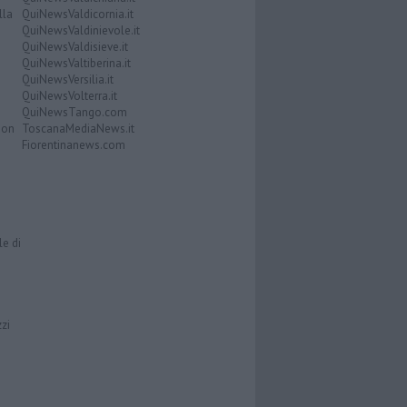
lla
QuiNewsValdicornia.it
QuiNewsValdinievole.it
QuiNewsValdisieve.it
QuiNewsValtiberina.it
QuiNewsVersilia.it
QuiNewsVolterra.it
QuiNewsTango.com
Don
ToscanaMediaNews.it
Fiorentinanews.com
le di
zzi