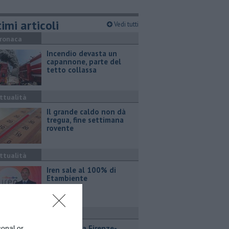
imi articoli
Vedi tutti
ronaca
Incendio devasta un
capannone, parte del
tetto collassa
ttualità
Il grande caldo non dà
tregua, fine settimana
rovente
ttualità
Iren sale al 100% di
Etambiente
ttualità
Lavori sulla Firenze-
sonal or