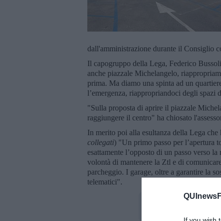
dall'amministrazione durante il Consiglio c
Il capogruppo della Lega, Federico Bussol
anche piazzale Michelangelo, riappropriamo
prima. Ma diamo una spinta ad un quartiere
l’emergenza, riappropriandoci degli spazi 
"Sulla proposta di aprire il piazzale Mich
raggiungere il centro" ha chiosato l'assesso
In merito poi alla esultanza della Lega che 
collegati
) "Un primo passo per l’apertura to
esattamente l’opposto di un passo verso la r
volontà di mantenere la Ztl e di comunicare 
parcheggio. I garage, oltre a garantire la so
telematici".
QUInewsFi
If you wish 