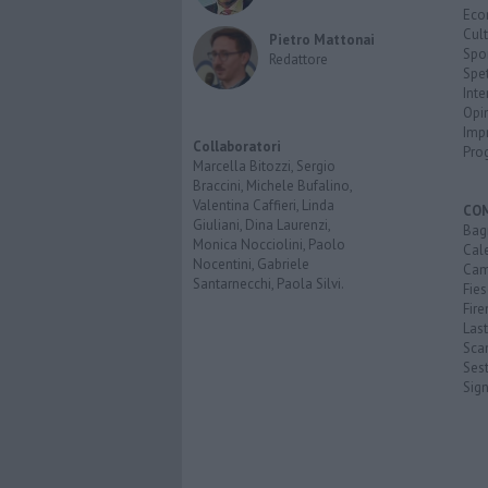
Eco
Cult
Pietro Mattonai
Spo
Redattore
Spet
Inte
Opi
Imp
Collaboratori
Pro
Marcella Bitozzi, Sergio
Braccini, Michele Bufalino,
Valentina Caffieri, Linda
CO
Giuliani, Dina Laurenzi,
Bagn
Monica Nocciolini, Paolo
Cal
Nocentini, Gabriele
Cam
Santarnecchi, Paola Silvi.
Fies
Fire
Last
Scan
Sest
Sig