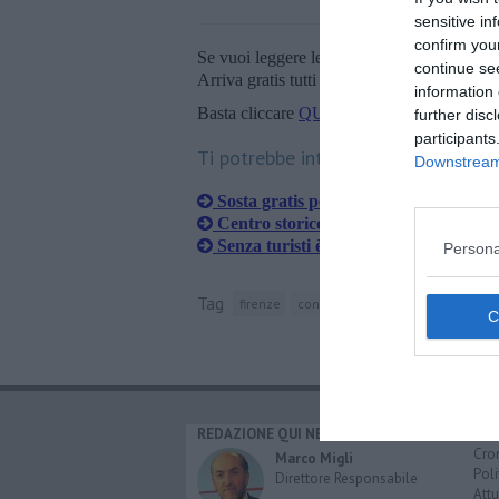
sensitive in
confirm you
Se vuoi leggere le notizie principali della T
continue se
Arriva gratis tutti i giorni alle 20:00 dirett
information 
Basta cliccare
QUI
further disc
participants
Ti potrebbe interessare anche:
Downstream 
Sosta gratis per due settimane in 14 
Centro storico in crisi con il rebus de
Senza turisti è scontro ai varchi della 
Persona
Tag
firenze
consiglio comunale
federico bu
REDAZIONE QUI NEWS
CAT
Cro
Marco Migli
Poli
Direttore Responsabile
Attu