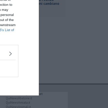
Roma, i treni cambiano
ection to
orario
ou may
 personal
out of the
 downstream
B’s List of
IL NETWORK QuiNews.net
QuiNewsAbetone.it
QuiNewsAmiata.it
QuiNewsAnimali.it