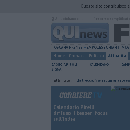
Questo sito contribuisce 
QUI
quotidiano online.
Percorso semplificat
TOSCANA
FIRENZE
EMPOLESE
CHIANTI
MUG
Home
Cronaca
Politica
Attualità
BAGNO A RIPOLI
CALENZANO
CAMP
SIGNA
to collassa
Il grande caldo non dà tregua, fine settimana rovente
Tutti i titoli:
Calendario Pirelli,
diffuso il teaser: focus
sull'India