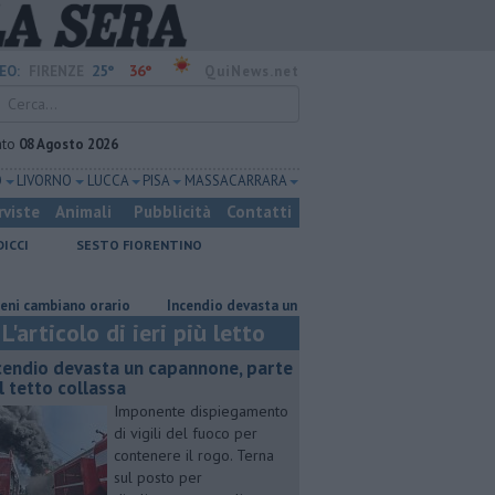
25°
36°
EO:
FIRENZE
QuiNews.net
ato
08 Agosto 2026
O
LIVORNO
LUCCA
PISA
MASSA CARRARA
rviste
Animali
Pubblicità
Contatti
DICCI
SESTO FIORENTINO
biano orario
Incendio devasta un capannone, parte del tetto collassa
L'articolo di ieri più letto
cendio devasta un capannone, parte
l tetto collassa
Imponente dispiegamento
di vigili del fuoco per
contenere il rogo. Terna
sul posto per