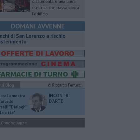
disalimentare una linea
elettrica che passa sopra
l’edificio
DOMANI AVVENNE
nchi di San Lorenzo a rischio
asferimento
ui Blog
di Riccardo Ferrucci
INCONTRI
ucca la mostra
D'ARTE
Marcello
selli “Dialoghi
la città"
Condoglianze