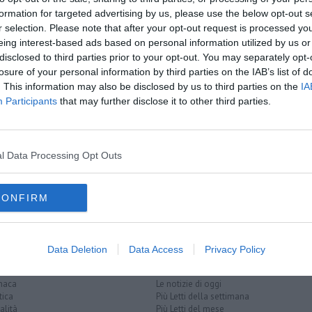
formation for targeted advertising by us, please use the below opt-out s
r selection. Please note that after your opt-out request is processed y
oscana iscriviti alla
Newsletter QUInews - ToscanaMedia.
eing interest-based ads based on personal information utilized by us or
amente nella tua casella di posta.
disclosed to third parties prior to your opt-out. You may separately opt-
losure of your personal information by third parties on the IAB’s list of
. This information may also be disclosed by us to third parties on the
IA
Participants
that may further disclose it to other third parties.
autorimesse
lla movida
Ztl
l Data Processing Opt Outs
ssolin
piazzale michelangelo
zona a traffico limitato
CONFIRM
Data Deletion
Data Access
Privacy Policy
EGORIE
RUBRICHE
naca
Le notizie di oggi
tica
Più Letti della settimana
alità
Più Letti del mese