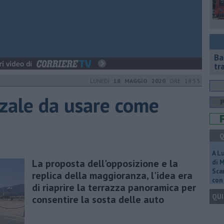
Ba
tr
LUNEDÌ
18 MAGGIO 2020
ORE 18:53
zzale da usare come
Q
A L
La proposta dell'opposizione e la
di 
Scar
replica della maggioranza, l'idea era
con 
di riaprire la terrazza panoramica per
QUI
consentire la sosta delle auto