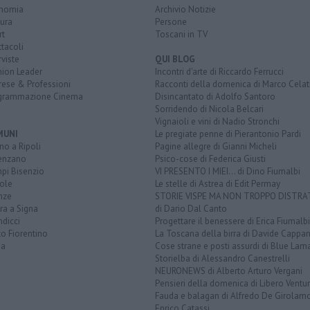
nomia
Archivio Notizie
ura
Persone
rt
Toscani in TV
tacoli
rviste
QUI BLOG
nion Leader
Incontri d'arte di Riccardo Ferrucci
rese & Professioni
Racconti della domenica di Marco Celat
grammazione Cinema
Disincantato di Adolfo Santoro
Sorridendo di Nicola Belcari
Vignaioli e vini di Nadio Stronchi
MUNI
Le pregiate penne di Pierantonio Pardi
o a Ripoli
Pagine allegre di Gianni Micheli
enzano
Psico-cose di Federica Giusti
pi Bisenzio
VI PRESENTO I MIEI... di Dino Fiumalbi
ole
Le stelle di Astrea di Edit Permay
nze
STORIE VISPE MA NON TROPPO DISTR
ra a Signa
di Dario Dal Canto
dicci
Progettare il benessere di Erica Fiumalbi
o Fiorentino
La Toscana della birra di Davide Cappan
na
Cose strane e posti assurdi di Blue Lam
Storielba di Alessandro Canestrelli
NEURONEWS di Alberto Arturo Vergani
Pensieri della domenica di Libero Ventur
Fauda e balagan di Alfredo De Girolam
Enrico Catassi