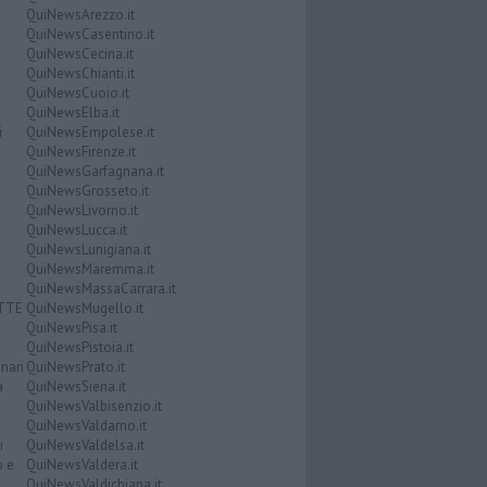
QuiNewsArezzo.it
QuiNewsCasentino.it
QuiNewsCecina.it
QuiNewsChianti.it
QuiNewsCuoio.it
QuiNewsElba.it
i
QuiNewsEmpolese.it
QuiNewsFirenze.it
QuiNewsGarfagnana.it
QuiNewsGrosseto.it
QuiNewsLivorno.it
QuiNewsLucca.it
QuiNewsLunigiana.it
QuiNewsMaremma.it
QuiNewsMassaCarrara.it
ATTE
QuiNewsMugello.it
QuiNewsPisa.it
QuiNewsPistoia.it
nari
QuiNewsPrato.it
a
QuiNewsSiena.it
QuiNewsValbisenzio.it
QuiNewsValdarno.it
i
QuiNewsValdelsa.it
o e
QuiNewsValdera.it
QuiNewsValdichiana.it