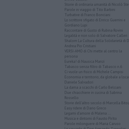
Storie di ordinaria umanità di Nicolò Ste
Parole in viaggio di Tito Barbini
Turbative di Franco Bonciani
Lo scrittore sfigato di Enrico Guerrini e
Gordiano Lupi
Raccontare di Gusto di Rubina Rovini
Legalità e non solo di Salvatore Calleri
Shalom La Cultura della Solidarietà di 
Andrea Pio Cristiani
VERSI-AMO di Chi mette al centro la
persona
Eureka! di Nausica Manzi
Tabasco senza filtro di Tabasco n.6
Ci vuole un fisico di Michele Campisi
Economia e territorio, da globale a loca
Daniele Salvadori
La dama a scacchi di Carlo Belciani
Due chiacchiere in cucina di Sabrina
Rossello
Storie dell'altro secolo di Marcella Bito
Easy ridere di Dario Greco
Legami d'amore di Malena ...
Musica e dintorni di Fausto Pirìto
Parole milonguere di Maria Caruso
Lo sguardo di Don Armando Zappolini