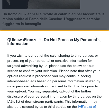
Un uomo di 52 anni si è rivolto ai carabinieri per raccontare la
rapina subita al Parco delle Cascine. L'aggressore sarebbe
fuggito tra la boscaglia
QUInewsFirenze.it -
Do Not Process My Personal
Information
FIRENZE —
Schiaffeggiato e rapinato da una persona incontrata al
If you wish to opt-out of the sale, sharing to third parties, or
Parco delle Cascine, è il racconto di un uomo ai carabinieri che
processing of your personal or sensitive information for
hanno avviato le indagini.
targeted advertising by us, please use the below opt-out
section to confirm your selection. Please note that after your
La rapina al Parco delle Cascine sarebbe avvenuta domenica sera
opt-out request is processed you may continue seeing
intorno alle 22, così ha raccontato un uomo di 52 anni che si è
presentato presso presso la Stazione Carabinieri di Firenze Santa
interest-based ads based on personal information utilized by
Maria Novella.
us or personal information disclosed to third parties prior to
your opt-out. You may separately opt-out of the further
disclosure of your personal information by third parties on the
IAB’s list of downstream participants. This information may
also be disclosed by us to third parties on the
IAB’s List of
Secondo una ricostruzione il fiorentino parlava con un cittadino