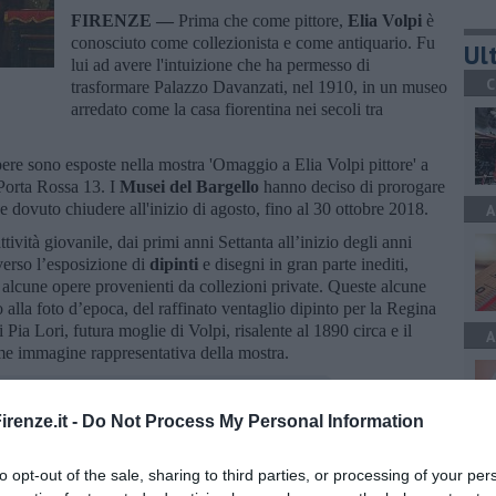
FIRENZE —
Prima che come pittore,
Elia Volpi
è
conosciuto come collezionista e come antiquario. Fu
Ult
lui ad avere l'intuizione che ha permesso di
C
trasformare Palazzo Davanzati, nel 1910, in un museo
arredato come la casa fiorentina nei secoli tra
pere sono esposte nella mostra 'Omaggio a Elia Volpi pittore' a
 Porta Rossa 13. I
Musei del Bargello
hanno deciso di prorogare
 dovuto chiudere all'inizio di agosto, fino al 30 ottobre 2018.
A
tività giovanile, dai primi anni Settanta all’inizio degli anni
verso l’esposizione di
dipinti
e disegni in gran parte inediti,
 alcune opere provenienti da collezioni private. Queste alcune
o alla foto d’epoca, del raffinato ventaglio dipinto per la Regina
 Pia Lori, futura moglie di Volpi, risalente al 1890 circa e il
A
come immagine rappresentativa della mostra.
renze.it -
Do Not Process My Personal Information
A
to opt-out of the sale, sharing to third parties, or processing of your per