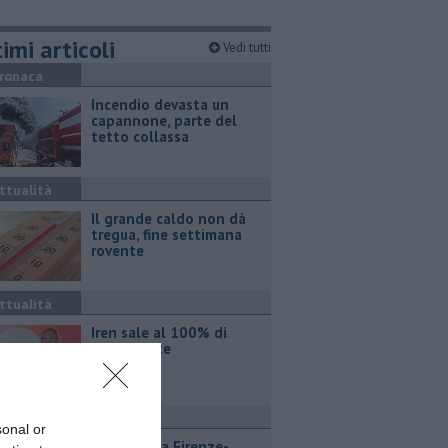
imi articoli
Vedi tutti
ronaca
Incendio devasta un
capannone, parte del
tetto collassa
ttualità
Il grande caldo non dà
tregua, fine settimana
rovente
ttualità
Iren sale al 100% di
Etambiente
ttualità
sonal or
Lavori sulla Firenze-