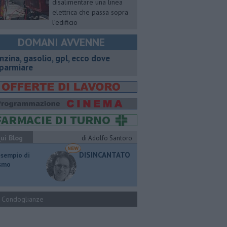
disalimentare una linea
elettrica che passa sopra
l’edificio
DOMANI AVVENNE
enzina, gasolio, gpl, ecco dove
sparmiare
ui Blog
di Adolfo Santoro
DISINCANTATO
esempio di
ismo
Condoglianze