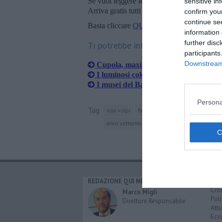
Se vuoi leggere le notizie principali della T
sensitive in
Arriva gratis tutti i giorni alle 20:00 dirett
confirm you
continue se
Basta cliccare
QUI
information 
further disc
Ti potrebbe interessare anche:
participants
Downstream 
Cupola, maxi controllo sui biglietti e 
I luminosi colori del Maestro di Seru
I musei del Bargello fanno gli straord
Persona
Tag
elia volpi
firenze
pittura
arte
palaz
anni settanta
anni novanta
xix secolo
REDAZIONE QUI NEWS
CAT
Cro
Marco Migli
Poli
Direttore Responsabile
Attu
Eco