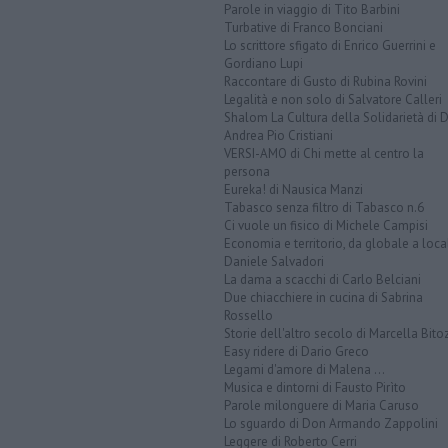
Parole in viaggio di Tito Barbini
Turbative di Franco Bonciani
Lo scrittore sfigato di Enrico Guerrini e
Gordiano Lupi
Raccontare di Gusto di Rubina Rovini
Legalità e non solo di Salvatore Calleri
Shalom La Cultura della Solidarietà di 
Andrea Pio Cristiani
VERSI-AMO di Chi mette al centro la
persona
Eureka! di Nausica Manzi
Tabasco senza filtro di Tabasco n.6
Ci vuole un fisico di Michele Campisi
Economia e territorio, da globale a loca
Daniele Salvadori
La dama a scacchi di Carlo Belciani
Due chiacchiere in cucina di Sabrina
Rossello
Storie dell'altro secolo di Marcella Bito
Easy ridere di Dario Greco
Legami d'amore di Malena ...
Musica e dintorni di Fausto Pirìto
Parole milonguere di Maria Caruso
Lo sguardo di Don Armando Zappolini
Leggere di Roberto Cerri