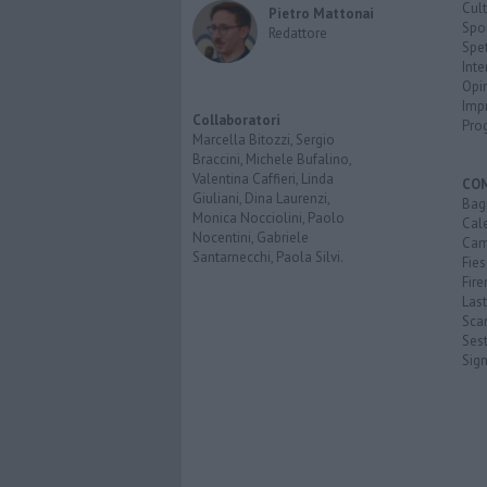
Cult
Pietro Mattonai
Spo
Redattore
Spet
Inte
Opi
Imp
Collaboratori
Pro
Marcella Bitozzi, Sergio
Braccini, Michele Bufalino,
Valentina Caffieri, Linda
CO
Giuliani, Dina Laurenzi,
Bagn
Monica Nocciolini, Paolo
Cal
Nocentini, Gabriele
Cam
Santarnecchi, Paola Silvi.
Fies
Fire
Last
Scan
Sest
Sig