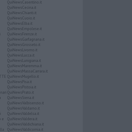
QuiNewsCasentino.it
QuiNewsCecina.it
QuiNewsChianti.it
QuiNewsCuoio.it
QuiNewsElba.it
QuiNewsEmpolese.it
i
QuiNewsFirenze.it
QuiNewsGarfagnana.it
QuiNewsGrosseto.it
QuiNewsLivorno.it
QuiNewsLucca.it
QuiNewsLunigiana.it
QuiNewsMaremma.it
QuiNewsMassaCarrara.it
ATTE
QuiNewsMugello.it
QuiNewsPisa.it
QuiNewsPistoia.it
nari
QuiNewsPrato.it
a
QuiNewsSiena.it
QuiNewsValbisenzio.it
QuiNewsValdarno.it
i
QuiNewsValdelsa.it
o e
QuiNewsValdera.it
QuiNewsValdichiana.it
lla
QuiNewsValdicornia.it