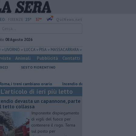
25°
37°
EO:
FIRENZE
QuiNews.net
ato
08 Agosto 2026
O
LIVORNO
LUCCA
PISA
MASSA CARRARA
rviste
Animali
Pubblicità
Contatti
DICCI
SESTO FIORENTINO
i treni cambiano orario
Incendio devasta un capannone, parte del tetto 
L'articolo di ieri più letto
cendio devasta un capannone, parte
l tetto collassa
Imponente dispiegamento
di vigili del fuoco per
contenere il rogo. Terna
sul posto per