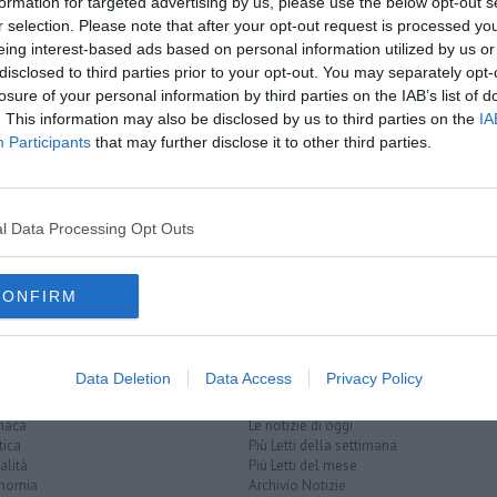
oscana iscriviti alla
Newsletter QUInews - ToscanaMedia.
formation for targeted advertising by us, please use the below opt-out s
amente nella tua casella di posta.
r selection. Please note that after your opt-out request is processed y
eing interest-based ads based on personal information utilized by us or
disclosed to third parties prior to your opt-out. You may separately opt-
losure of your personal information by third parties on the IAB’s list of
. This information may also be disclosed by us to third parties on the
IA
Participants
that may further disclose it to other third parties.
fuggi fuggi
mido
inari
l Data Processing Opt Outs
zo davanzati
medioevo
rinascimento
loggia
via porta rossa
museo
ritratto di fanciulla
CONFIRM
Data Deletion
Data Access
Privacy Policy
EGORIE
RUBRICHE
naca
Le notizie di oggi
tica
Più Letti della settimana
alità
Più Letti del mese
nomia
Archivio Notizie