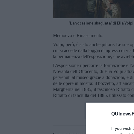
"La vocazione sbagliata" di Elia Volpi
Medioevo e Rinascimento.
Volpi, però, è stato anche pittore. Le sue o
cui si accede dalla loggia d'ingresso di via
la permanenza dell'esposizione, che avrebbe
L'esposizione ripercorre la formazione e l’at
Novanta dell’Ottocento, di Elia Volpi attra
pervenuti al museo grazie a donazioni, e di
delle opere in mostra: il bozzetto, affiancat
Margherita nel 1885, il fascinoso Ritratto di
Ritratto di fanciulla del 1885, utilizzato 
QUInewsFi
If you wish 