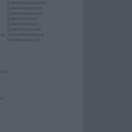
QuiNewsValdinievole.it
QuiNewsValdisieve.it
QuiNewsValtiberina.it
QuiNewsVersilia.it
QuiNewsVolterra.it
QuiNewsTango.com
Don
ToscanaMediaNews.it
Fiorentinanews.com
le di
zzi