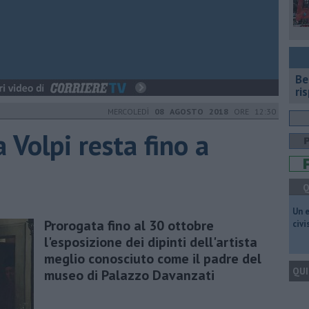
​B
ri
MERCOLEDÌ
08 AGOSTO 2018
ORE 12:30
a Volpi resta fino a
Q
​Un 
Prorogata fino al 30 ottobre
civ
l'esposizione dei dipinti dell'artista
meglio conosciuto come il padre del
QUI
museo di Palazzo Davanzati