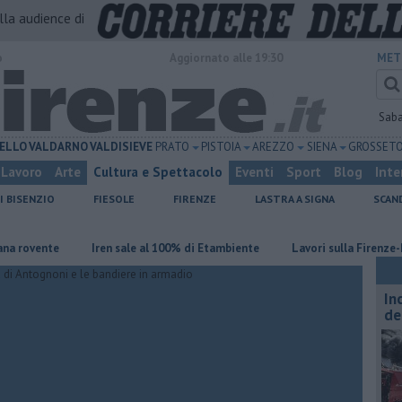
alla audience di
o
Aggiornato alle 19:30
MET
Sab
ELLO
VALDARNO
VALDISIEVE
PRATO
PISTOIA
AREZZO
SIENA
GROSSET
Lavoro
Arte
Cultura e Spettacolo
Eventi
Sport
Blog
Inte
I BISENZIO
FIESOLE
FIRENZE
LASTRA A SIGNA
SCAN
vente
Iren sale al 100% di Etambiente
Lavori sulla Firenze-Roma, 
In
de