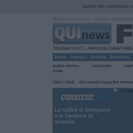
Questo sito contribuisce 
QUI
quotidiano online.
Percorso semplificat
TOSCANA
FIRENZE
EMPOLESE
CHIANTI
MUG
Home
Cronaca
Politica
Attualità
BAGNO A RIPOLI
CALENZANO
CAMP
SIGNA
te del tetto collassa
Il grande caldo non dà tregua, fine settimana ro
Tutti i titoli:
La rabbia di Antognoni
e le bandiere in
armadio