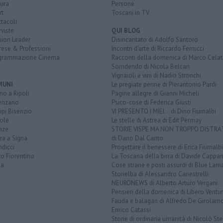
ura
Persone
rt
Toscani in TV
tacoli
rviste
QUI BLOG
nion Leader
Disincantato di Adolfo Santoro
rese & Professioni
Incontri d'arte di Riccardo Ferrucci
grammazione Cinema
Racconti della domenica di Marco Celat
Sorridendo di Nicola Belcari
Vignaioli e vini di Nadio Stronchi
MUNI
Le pregiate penne di Pierantonio Pardi
o a Ripoli
Pagine allegre di Gianni Micheli
enzano
Psico-cose di Federica Giusti
pi Bisenzio
VI PRESENTO I MIEI... di Dino Fiumalbi
ole
Le stelle di Astrea di Edit Permay
nze
STORIE VISPE MA NON TROPPO DISTR
ra a Signa
di Dario Dal Canto
dicci
Progettare il benessere di Erica Fiumalbi
o Fiorentino
La Toscana della birra di Davide Cappan
na
Cose strane e posti assurdi di Blue Lam
Storielba di Alessandro Canestrelli
NEURONEWS di Alberto Arturo Vergani
Pensieri della domenica di Libero Ventur
Fauda e balagan di Alfredo De Girolam
Enrico Catassi
Storie di ordinaria umanità di Nicolò Ste