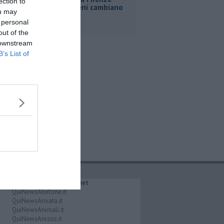
ection to
Roma, i treni cambiano
ou may
orario
 personal
out of the
 downstream
B’s List of
IL NETWORK QuiNews.net
QuiNewsAbetone.it
QuiNewsAmiata.it
QuiNewsAnimali.it
QuiNewsArezzo.it