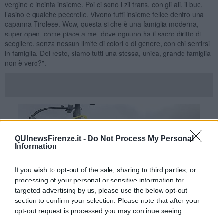
vergine e incinta insieme. Poi ci sono i zii trans, con gli ali, il bue,
l’asino e qualche pecorelle. Vivono tutti insieme felice dentro una
capanna Tirolese. Wow, questa si che è una famiglia moderna,
super open, come piace a me, dove ognuno ha il sacro diritto di
scegliere, senza nessun limite di colori o di genere, con chi sentirsi
in famiglia. Del resto, siamo tutti una stessa, unica, grande famiglia
non è vero?".
QUInewsFirenze.it -
Do Not Process My Personal
Information
If you wish to opt-out of the sale, sharing to third parties, or
processing of your personal or sensitive information for
targeted advertising by us, please use the below opt-out
section to confirm your selection. Please note that after your
opt-out request is processed you may continue seeing