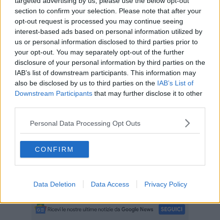
targeted advertising by us, please use the below opt-out
Mazzei.
section to confirm your selection. Please note that after your
Dall’Orchestra Trasversale di San Frediano e Santo Spirito, al
opt-out request is processed you may continue seeing
calcio e alla danzo afro in collaborazione con il Centro Storico
interest-based ads based on personal information utilized by
Lebowski, fino alle letture in lingua madre in collaborazione con la
us or personal information disclosed to third parties prior to
biblioteca Tohuar, musicoterapia e altre iniziative in collaborazione
your opt-out. You may separately opt-out of the further
con la cooperativa Cat: i progetti creati dai cittadini ora quindi
disclosure of your personal information by third parties on the
possono usufruire della sala polivalente realizzata al posto della
IAB’s list of downstream participants. This information may
vecchia limonaia con materiali ecologici e completamente integrata
also be disclosed by us to third parties on the
IAB’s List of
nel contesto monumentale del giardino.
Downstream Participants
that may further disclose it to other
third parties.
Personal Data Processing Opt Outs
“Anche questo è un tassello dell’impegno dell’amministrazione per
dare sempre più centralità a questo luogo, dalla grande valenza
CONFIRM
sociale per l’Oltrarno”, hanno sottolineato la vicesindaca Alessia
Bettini, e le assessore a welfare e istruzione Sara Funaro, e ad
ambiente e urbanistica Cecilia Del Re incontrando i volontari
dell’associazione.
Data Deletion
Data Access
Privacy Policy