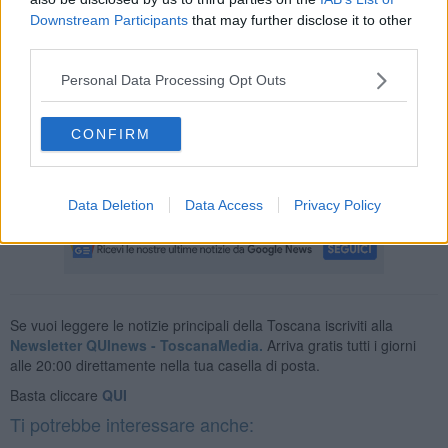
picnic) e di 36 bottiglie di birra.
Downstream Participants
that may further disclose it to other
third parties.
Personal Data Processing Opt Outs
Sequestrata anche una cassa di amplificazione con multa per il
proprietario (100 euro) sulla base del regolamento di polizia urbana
che vieta di fare merende e feste al di fuori dei casi e dei luoghi
CONFIRM
autorizzati. Le pattuglie hanno effettuato anche controlli su un altri
piccoli gruppi presenti sul prato della Tinaia non rilevando
violazioni. Il servizio è terminato dopo le 22,30.
Data Deletion
Data Access
Privacy Policy
Se vuoi leggere le notizie principali della Toscana iscriviti alla
Newsletter QUInews - ToscanaMedia.
Arriva gratis tutti i giorni
alle 20:00 direttamente nella tua casella di posta.
Basta cliccare
QUI
Ti potrebbe interessare anche: