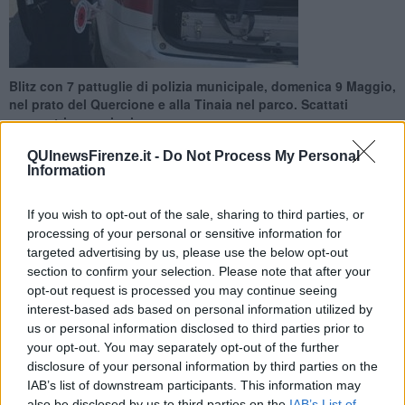
Blitz con 7 pattuglie di polizia municipale, domenica 9 Maggio,
nel prato del Quercione e alla Tinaia nel parco. Scattati
sequestri e sanzioni
QUInewsFirenze.it -
Do Not Process My Personal
Information
If you wish to opt-out of the sale, sharing to third parties, or
processing of your personal or sensitive information for
FIRENZE —
Musica e vendita abusiva di cibo e bevande nel
targeted advertising by us, please use the below opt-out
pomeriggio per 300 persone radunate nel parco delle Cascine. E' la
section to confirm your selection. Please note that after your
situazione trovata dalla polizia municipale in un servizio mirato
effettuato domenica scorsa 8 Maggio nel prato del Quercione.
opt-out request is processed you may continue seeing
interest-based ads based on personal information utilized by
Sono state 7 le pattuglie intervenute. Erano presenti circa 300
us or personal information disclosed to third parties prior to
persone distribuite in vari gruppi. Gli agenti hanno multato una
your opt-out. You may separately opt-out of the further
persona per vendita abusiva di cibo e bevande (sanzione da 5.000
disclosure of your personal information by third parties on the
euro come previsto dalla legge regionale sul commercio) con
IAB’s list of downstream participants. This information may
sequestro dell’attrezzatura (una borsa termica e un tavolo da
also be disclosed by us to third parties on the
IAB’s List of