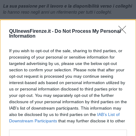
La sua passione per il lavoro e la disponibilità verso i colleghi
lo hanno reso negli anni un riferimento per tutti i colleghi.
A nome di tutti i colleghi un sentito ringraziamento e i migliori auguri
di tutto cuore per una serena pensione o per meglio dire per
QUInewsFirenze.it -
Do Not Process My Personal
essere un vigile del fuoco non più operativo perché i pompieri
Information
rimangono tali anche in pensione".
If you wish to opt-out of the sale, sharing to third parties, or
processing of your personal or sensitive information for
targeted advertising by us, please use the below opt-out
section to confirm your selection. Please note that after your
opt-out request is processed you may continue seeing
interest-based ads based on personal information utilized by
us or personal information disclosed to third parties prior to
your opt-out. You may separately opt-out of the further
disclosure of your personal information by third parties on the
IAB’s list of downstream participants. This information may
also be disclosed by us to third parties on the
IAB’s List of
Downstream Participants
that may further disclose it to other
third parties.