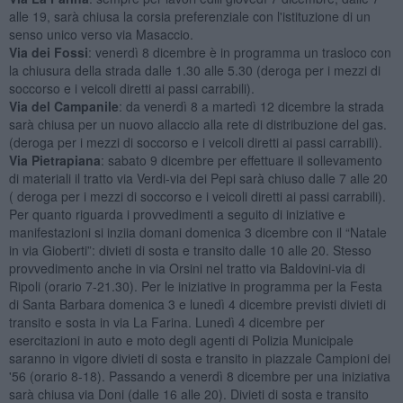
alle 19, sarà chiusa la corsia preferenziale con l'istituzione di un
senso unico verso via Masaccio.
Via dei Fossi
: venerdì 8 dicembre è in programma un trasloco con
la chiusura della strada dalle 1.30 alle 5.30 (deroga per i mezzi di
soccorso e i veicoli diretti ai passi carrabili).
Via del Campanile
: da venerdì 8 a martedì 12 dicembre la strada
sarà chiusa per un nuovo allaccio alla rete di distribuzione del gas.
(deroga per i mezzi di soccorso e i veicoli diretti ai passi carrabili).
Via Pietrapiana
: sabato 9 dicembre per effettuare il sollevamento
di materiali il tratto via Verdi-via dei Pepi sarà chiuso dalle 7 alle 20
( deroga per i mezzi di soccorso e i veicoli diretti ai passi carrabili).
Per quanto riguarda i provvedimenti a seguito di iniziative e
manifestazioni si inziia domani domenica 3 dicembre con il “Natale
in via Gioberti”: divieti di sosta e transito dalle 10 alle 20. Stesso
provvedimento anche in via Orsini nel tratto via Baldovini-via di
Ripoli (orario 7-21.30). Per le iniziative in programma per la Festa
di Santa Barbara domenica 3 e lunedì 4 dicembre previsti divieti di
transito e sosta in via La Farina. Lunedì 4 dicembre per
esercitazioni in auto e moto degli agenti di Polizia Municipale
saranno in vigore divieti di sosta e transito in piazzale Campioni dei
'56 (orario 8-18). Passando a venerdì 8 dicembre per una iniziativa
sarà chiusa via Doni (dalle 16 alle 20). Divieti di sosta e transito