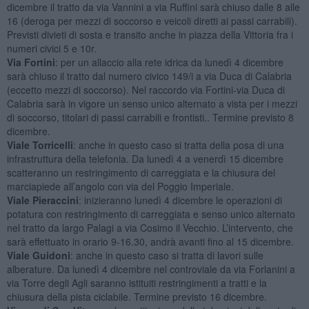
dicembre il tratto da via Vannini a via Ruffini sarà chiuso dalle 8 alle
16 (deroga per mezzi di soccorso e veicoli diretti ai passi carrabili).
Previsti divieti di sosta e transito anche in piazza della Vittoria fra i
numeri civici 5 e 10r.
Via Fortini
: per un allaccio alla rete idrica da lunedì 4 dicembre
sarà chiuso il tratto dal numero civico 149/i a via Duca di Calabria
(eccetto mezzi di soccorso). Nel raccordo via Fortini-via Duca di
Calabria sarà in vigore un senso unico alternato a vista per i mezzi
di soccorso, titolari di passi carrabili e frontisti.. Termine previsto 8
dicembre.
Viale Torricelli
: anche in questo caso si tratta della posa di una
infrastruttura della telefonia. Da lunedì 4 a venerdì 15 dicembre
scatteranno un restringimento di carreggiata e la chiusura del
marciapiede all’angolo con via del Poggio Imperiale.
Viale Pieraccini
: inizieranno lunedì 4 dicembre le operazioni di
potatura con restringimento di carreggiata e senso unico alternato
nel tratto da largo Palagi a via Cosimo il Vecchio. L’intervento, che
sarà effettuato in orario 9-16.30, andrà avanti fino al 15 dicembre.
Viale Guidoni
: anche in questo caso si tratta di lavori sulle
alberature. Da lunedì 4 dicembre nel controviale da via Forlanini a
via Torre degli Agli saranno istituiti restringimenti a tratti e la
chiusura della pista ciclabile. Termine previsto 16 dicembre.