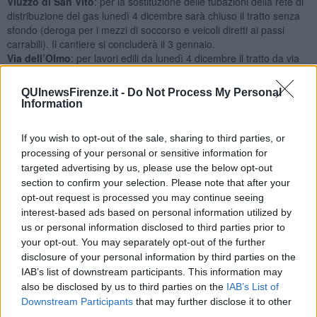
Viuzzo di San Vito
: per la sostituzione delle tubazioni della rete di
distribuzione del gas lunedì 4 dicembre sarà chiuso il tratto senza
sfondo (deroga per i mezzi di soccorso e veicoli diretti ai passi
carrabili). Il cantiere si concluderà il 3 gennaio.
Via dell’Olmo
: per lavori edili da lunedì 4 dicembre il tratto da via
dei Renai a via San Niccolò sarà chiuso (deroga per i mezzi di
soccorso e veicoli diretti ai passi carrabili). Termine previsto 7
QUInewsFirenze.it -
Do Not Process My Personal
dicembre.
Information
Via Cassia
: inizieranno lunedì 7 dicembre i lavori di posa di una
caditoia con chiusura da via Landini a via Cristofori (deroga per i
If you wish to opt-out of the sale, sharing to third parties, or
mezzi di soccorso e veicoli diretti ai passi carrabili). L’intervento si
processing of your personal or sensitive information for
concluderà il 7 dicembre.
targeted advertising by us, please use the below opt-out
Via Villani
: inizierà lunedì 4 dicembre la posa di una infrastruttura
section to confirm your selection. Please note that after your
della telefonia all’altezza del numero civico 20. Fino al 15 dicembre
opt-out request is processed you may continue seeing
sarà in vigore un restringimento di carreggiata con pedoni sul lato
interest-based ads based on personal information utilized by
opposto.
Via San Leonardo
: ancora per la posa di una infrastruttura lunedì
us or personal information disclosed to third parties prior to
4 dicembre sarò istituito un restringimento di carreggiata all’altezza
your opt-out. You may separately opt-out of the further
del numero civico 61 con percorso pedonale alternativo. Termine
disclosure of your personal information by third parties on the
previsto 15 dicembre.
IAB’s list of downstream participants. This information may
Via del Giglio
: per il sollevamento di materiali lunedì 4 dicembre
also be disclosed by us to third parties on the
IAB’s List of
dalle 16.30 alle 19.30 sarà chiuso il tratto via dell’Alloro e via del
Downstream Participants
that may further disclose it to other
Melarancio (deroga per i mezzi di soccorso e veicoli diretti ai passi
third parties.