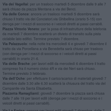
Via dei Vagellai
: per un trasloco martedì 5 dicembre dalle 9 alle 7
sarà chiuso da piazza Mentana a via dei Benci.
Via delle Conce
: ancora un trasloco martedì 5 dicembre sarà
chiuso il tratto via dei Conciatori.via Ghibellina (orario 5-15) con
deroga per i mezzi di soccorso e i veicoli diretti ai passi carrabili.
Piazza Vittorio Veneto
: per la posa di infrastrutture della telefonia
da martedì 7 dicembre scatterà un divieto di transito sulla pista
ciclabile lato edifici. Termine previsto 7 dicembre.
Via Palazzuolo
: nella notte tra mercoledì 6 e giovedì 7 dicembre il
tratto da via Porcellana a via Benedetta sarà chiuso per trasloco
(con deroga per i mezzi di soccorso e i veicoli diretti ai passi
carrabili) in orario 21-6.
Via delle Brache
: per lavori edili da mercoledì 6 dicembre il tratto
compreso fra il numero civico 4R e via dei Neri sarà chiuso.
Termine previsto 3 febbraio.
Via dell’Oche
: per effettuare il carico/scarico di materiali giovedì 7
dicembre dalle 3.30 alle 6.30 scatterà la chiusura del tratto via del
Campanile-via Santa Elisabetta.
Piazzetta Ramaglianti
: giovedì 7 dicembre la piazza sarà chiusa
dalle 7 alle 19 per lavori edili (deroga per i mezzi di soccorso e i
veicoli diretti ai passi carrabili).
Via La Farina
: sempre per lavori edili giovedì 7 dicembre, dalle 7