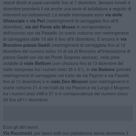
veicoli diretti ai passi carrabili) fino al 7 dicembre. Sempre lunedì 4
dicembre prenderà il via anche una serie di asfaltature a seguito di
interventi sui sottoservizi. Le strade interessate sono
via delle
Ghiacciaie
e
via Peri
(restringimenti di carreggiata fino all'8
dicembre),
via del Ponte alle Mosse
in corrispondenza
dell'incrocio con via Paisiello (in orario notturno con restringimenti
di carreggiata dalle 19 alle 6 fino all'8 dicembre). E ancora in
via
Bronzino-piazza Gaddi
(restringimenti di carreggiata fino al 12
dicembre dal numero civico 10 di via di Bronzino all'intersezione di
piazza Gaddi con via del Ponte Sospeso esclusa), nella pista
ciclabile di
viale Belfiore
(con chiusura fino al 13 dicembre del
tratto compreso tra i numeri civici 35 e 51), in
via Barbera
(previsti
restringimenti di carreggiate nel tratto da via Pagnini a via Paoletti
fino al 13 dicembre) e in
viale Don Minzoni
(con restringimenti in
orario notturno 21-6 nei tratti da via Pascoli a via Lungo il Mugnon,
tra i numeri civici 49B e 57 e in corrispondenza del numero civico
59 fino all'11 dicembre).
Ecco gli altri lavori.
Via Puccinotti
: per lavori edili con piattaforma aerea domenica 3