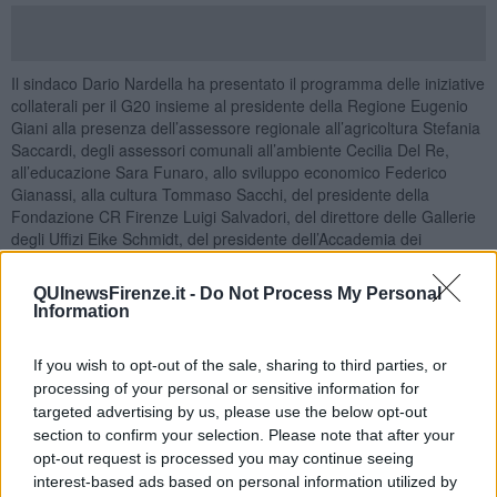
Il sindaco Dario Nardella ha presentato il programma delle iniziative
collaterali per il G20 insieme al presidente della Regione Eugenio
Giani alla presenza dell’assessore regionale all’agricoltura Stefania
Saccardi, degli assessori comunali all’ambiente Cecilia Del Re,
all’educazione Sara Funaro, allo sviluppo economico Federico
Gianassi, alla cultura Tommaso Sacchi, del presidente della
Fondazione CR Firenze Luigi Salvadori, del direttore delle Gallerie
degli Uffizi Eike Schmidt, del presidente dell’Accademia dei
Georgofili Massimo Vincenzini.
QUInewsFirenze.it -
Do Not Process My Personal
Information
If you wish to opt-out of the sale, sharing to third parties, or
processing of your personal or sensitive information for
targeted advertising by us, please use the below opt-out
section to confirm your selection. Please note that after your
opt-out request is processed you may continue seeing
interest-based ads based on personal information utilized by