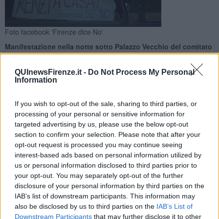
Foto facebook 'Firenze dice No'
Manifestazione nella notte sotto Palazzo Vecchio del comitato
'Firenze dice No' che annuncia un nuovo presidio sotto la
Prefettura
QUInewsFirenze.it -
Do Not Process My Personal
Information
If you wish to opt-out of the sale, sharing to third parties, or
processing of your personal or sensitive information for
targeted advertising by us, please use the below opt-out
FIRENZE —
Sono arrivati subito dopo la mezzanotte i componenti
section to confirm your selection. Please note that after your
del comitato '
Firenze dice No
' e hanno srotolato i loro striscioni
opt-out request is processed you may continue seeing
sotto il Biancone per ribadire la richiesta di dimissioni del premier
interest-based ads based on personal information utilized by
Matteo Renzi dopo la vittoria del No al referendum costituzionale.
us or personal information disclosed to third parties prior to
Una scelta non casuale quella di
piazza Signoria
, proprio lì dove
your opt-out. You may separately opt-out of the further
venerdì sera il premier Matteo Renzi ha chiuso la sua campagna
disclosure of your personal information by third parties on the
elettorale. La chiamata all'appello è scattata subito dopo le prime
IAB’s list of downstream participants. This information may
percentuali e la prima proiezione che dava il No in netto vantaggio.
also be disclosed by us to third parties on the
IAB’s List of
Un tam tam scattato su facebook con l'evento: "Daje in piazza della
Downstream Participants
that may further disclose it to other