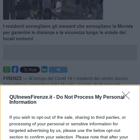
I residenti sorvegliano gli steward che sorvegliano la Movida
per garantire le distanze e la sicurezza lungo le strade dei
locali notturni
FIRENZE —
Al tempo del Covid 19 i residenti del centro storico
sorvegliano i controllori della Movida, si tratta degli steward
impegnati nel monitoraggio degli avventori affinché rispettino
distanze e norme di sicurezza.
QUInewsFirenze.it -
Do Not Process My Personal
Information
Nel primo fine settimana con la nuova normativa su sedie e tavolini
all'aperto i locali di somministrazione sono alla prova pratica nella
If you wish to opt-out of the sale, sharing to third parties, or
gestione delle strade per quanto attiene al rispetto delle norme anti
processing of your personal or sensitive information for
contagio.
targeted advertising by us, please use the below opt-out
section to confirm your selection. Please note that after your