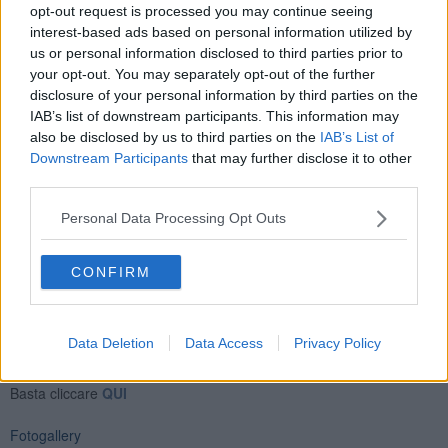
opt-out request is processed you may continue seeing
interest-based ads based on personal information utilized by
Sono grandi le aspettative sui controllori dai quali i residenti si
us or personal information disclosed to third parties prior to
aspettano una rigida gestione del fenomeno della Movida. La
your opt-out. You may separately opt-out of the further
decisione di affidarsi alle pettorine gialle è nata in seno al Comitato
disclosure of your personal information by third parties on the
per l'ordine e la sicurezza pubblica su proposta delle categorie
IAB’s list of downstream participants. This information may
economiche guidate da Confcommercio e Confesercenti.
also be disclosed by us to third parties on the
IAB’s List of
Gli steward sono in contatto costante con le forze dell'ordine alle
Downstream Participants
that may further disclose it to other
quali possono segnalare episodi che richiedano il pronto
third parties.
intervento.
Personal Data Processing Opt Outs
CONFIRM
Se vuoi leggere le notizie principali della Toscana iscriviti alla
Newsletter QUInews - ToscanaMedia.
Arriva gratis tutti i giorni
Data Deletion
Data Access
Privacy Policy
alle 20:00 direttamente nella tua casella di posta.
Basta cliccare
QUI
Fotogallery