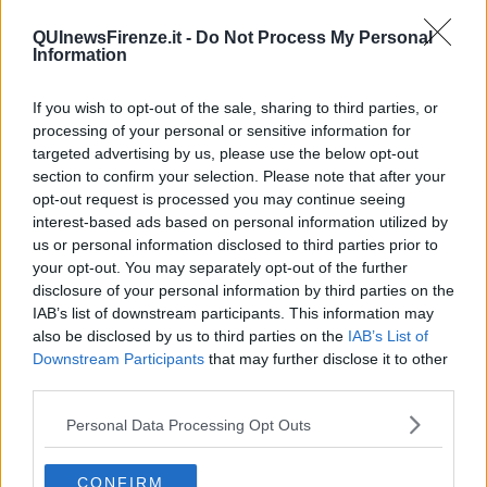
Il progetto è stato illustrato nella sede del Consiglio Regionale della
Toscana di palazzo Panciatichi alla presenza del presidente del
QUInewsFirenze.it -
Do Not Process My Personal
Information
Consiglio regionale Eugenio Giani , della vicepresidente Lucia De
Robertis, del presidente nazionale dell’Ais, Antonello Maietta, del
presidente della Federazione italiana cuochi Rocco Pozzulo, del
If you wish to opt-out of the sale, sharing to third parties, or
vicepresidente vicario di Fipe Confcommercio e presidente Fipe-
processing of your personal or sensitive information for
Confcommercio Toscana Aldo Cursano oltre che del vicepresidente
targeted advertising by us, please use the below opt-out
di Coldiretti Firenze/Prato Andrea Landini.
section to confirm your selection. Please note that after your
opt-out request is processed you may continue seeing
interest-based ads based on personal information utilized by
us or personal information disclosed to third parties prior to
L'idea di fondo è quella di promuovere e mettere insieme le
your opt-out. You may separately opt-out of the further
eccellenze toscane
nel campo dell'enogastronomia. I produttori
disclosure of your personal information by third parties on the
potranno così parlare di produzioni agricole, di vino, di alimenti, di
IAB’s list of downstream participants. This information may
qualità e di innovazioni.
also be disclosed by us to third parties on the
IAB’s List of
Downstream Participants
that may further disclose it to other
Un progetto ambizioso che punta, in due giorni, ad attrarre 5mila
third parties.
visitatori che potranno incontrare centinaia di cuochi, tra i quali
anche chef rinomati, oltre 140 aziende vitivinicole in esposizione e
Personal Data Processing Opt Outs
altrettante legate ai settori del cosiddetto 'beverage e food'.
"Sosteniamo con convinzione questa iniziativa perché mette al
centro la parola chiave delle nostre produzioni agroalimentari e
CONFIRM