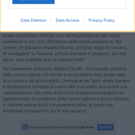
enologiche: la qualità, e permette di valorizzarla grazie alla
presenza sinergica degli ambasciatori nel mondo dei nostri prodotti:
i grandi chef – ha detto l’assessore all’agricoltura della Regione
Data Deletion
Data Access
Privacy Policy
Toscana,
Marco Remaschi
- è una manifestazione nata da poco
ma che ha avuto un esordio brillante: quest'anno, ci auguriamo
possa consolidarsi offrendo una vetrina prestigiosa alle nostre
eccellenze e, con loro, all'insieme della nostra produzione. Nel
mondo, ne abbiamo costanti riscontri, c'è tanta voglia di Toscana,
di 'assaggiare' la Toscana: a Food and wine in progress, per due
giorni, sarà possibile farlo ai massimi livelli".
Per l'assessore al turismo Stefano Ciuoffo, "La capacità attrattiva
della nostra regione nel mondo è senza dubbio data anche dalla
sua cucina e dai suoi prodotti. L’immagine del ‘buon vivere toscano’
è strettamente correlata al nostro cibo e al nostro vino quindi una
manifestazione che metta al centro le produzioni enologiche ed
agroalimentari di eccellenza della nostra regione è sicuro richiamo
e ulteriore vetrina di ciò che possiamo offrire al turista che
decidesse di trascorrere qui le sue vacanze".