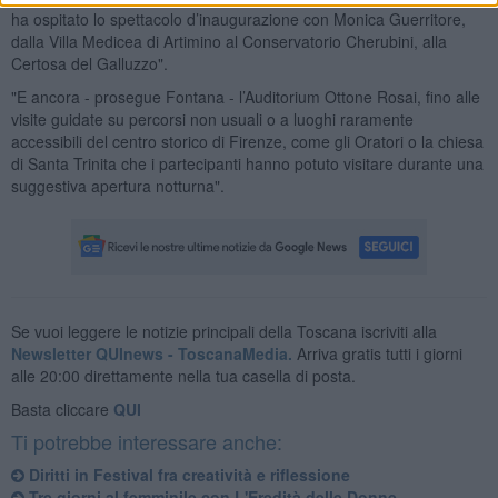
ha ospitato lo spettacolo d’inaugurazione con Monica Guerritore,
dalla Villa Medicea di Artimino al Conservatorio Cherubini, alla
Certosa del Galluzzo".
"E ancora - prosegue Fontana - l’Auditorium Ottone Rosai, fino alle
visite guidate su percorsi non usuali o a luoghi raramente
accessibili del centro storico di Firenze, come gli Oratori o la chiesa
di Santa Trinita che i partecipanti hanno potuto visitare durante una
suggestiva apertura notturna".
Se vuoi leggere le notizie principali della Toscana iscriviti alla
Newsletter QUInews - ToscanaMedia.
Arriva gratis tutti i giorni
alle 20:00 direttamente nella tua casella di posta.
Basta cliccare
QUI
Ti potrebbe interessare anche:
Diritti in Festival fra creatività e riflessione
Tre giorni al femminile con L'Eredità delle Donne