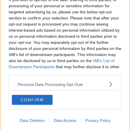
Inserita nel cartellone dell'Estate fiorentina, la manifestazione è
processing of your personal or sensitive information for
stata organizzata con il sostegno della Fondazione Cassa di
targeted advertising by us, please use the below opt-out
Risparmio di Firenze, di Unicoop Firenze e del Cesvot. Cuore
section to confirm your selection. Please note that after your
dell’evento, le
36
associazioni che fanno parte del Centro, attive nei
settori della letteratura, della musica, dell’arte e della storia.
opt-out request is processed you may continue seeing
interest-based ads based on personal information utilized by
us or personal information disclosed to third parties prior to
your opt-out. You may separately opt-out of the further
disclosure of your personal information by third parties on the
Si tratta di realtà diverse fra loro ma unite, oltre che dalla voglia di
IAB’s list of downstream participants. This information may
‘diffondere’ cultura, anche dal lavoro del Centro Associazioni
also be disclosed by us to third parties on the
IAB’s List of
Culturali Fiorentine che da 25 anni punta a far conoscere ai cittadini
Downstream Participants
that may further disclose it to other
il volontariato e a favorire le sinergie fra le associazioni, nella
third parties.
convinzione che il ruolo della cultura sia anche quello di migliorare
la salute e il benessere di tutti i cittadini. Un ventaglio di proposte
Personal Data Processing Opt Outs
reso manifesto dal
Glossario
pubblicato per accompagnare questa
edizione della manifestazione in cuivengono definite le 36
associazioni aderenti.
CONFIRM
"Un’edizione allargata non solo nei tempi ma anche negli spazi –
spiega la presidente del Centro Associazioni Culturali Fiorentine,
Antonia Ida Fontana
- per celebrare i 25 anni di vita della realtà che
Data Deletion
Data Access
Privacy Policy
mette in rete 36 realtà del territorio. Sono state tante le sedi toccate
quest’anno: dalla Biblioteca delle Oblate al Teatro della Pergola che