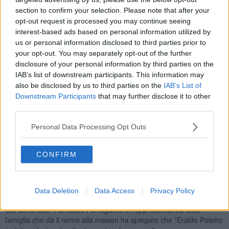
ha detto Poletto, che ha fatto presente come l'azienda stia
section to confirm your selection. Please note that after your
"cambiando marcia a tutti i livelli operativi", grazie anche al nuovo
opt-out request is processed you may continue seeing
team manageriale.
interest-based ads based on personal information utilized by
us or personal information disclosed to third parties prior to
your opt-out. You may separately opt-out of the further
disclosure of your personal information by third parties on the
IAB’s list of downstream participants. This information may
Il 2017, insomma, sarà l'anno di
internet
per Ferragamo che
also be disclosed by us to third parties on the
IAB’s List of
all'inizio dell'estate presenterà il nuovo sito web e, in generale,
Downstream Participants
that may further disclose it to other
potenzierà la visibilità del brand. La metafora usata da Poletto è
vocale: "Dobbiamo aumentare il tono della voce - ha detto - a volte
third parties.
siamo un po' timidi, ma dobbiamo far sapere alle persone cosa
facciamo".
Personal Data Processing Opt Outs
"Stiamo avendo un forte approccio al merchandising, partendo dai
negozi", ha aggiunto l'amministratore delegato che ha anche
CONFIRM
spiegato come sul fronte dei negozi esistenti ci saranno
ristrutturazioni e ampliamenti di negozi già aperti e un numero
minimo di aperture ex novo. Investimento complessivo: 85 milioni di
Data Deletion
Data Access
Privacy Policy
euro solo nell'ultimo triennio.
Dal canto suo, Ferruccio Ferragamo in rappresentanza della
famiglia che dà il nome alla maison ha spiegato che "Eraldo Poletto