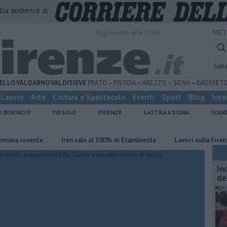
alla audience di
o
Aggiornato alle 19:30
MET
Sab
ELLO
VALDARNO
VALDISIEVE
PRATO
PISTOIA
AREZZO
SIENA
GROSSET
Lavoro
Arte
Cultura e Spettacolo
Eventi
Sport
Blog
Inte
I BISENZIO
FIESOLE
FIRENZE
LASTRA A SIGNA
SCAN
rovente
Iren sale al 100% di Etambiente
Lavori sulla Firenze-Roma,
In
de