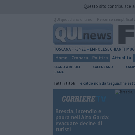
Questo sito contribuisce 
QUI
quotidiano online.
Percorso semplificat
TOSCANA
FIRENZE
EMPOLESE
CHIANTI
MUG
Home
Cronaca
Politica
Attualità
BAGNO A RIPOLI
CALENZANO
CAMP
SIGNA
arte del tetto collassa
Il grande caldo non dà tregua, fine settimana 
Tutti i titoli:
Brescia, incendio e
paura nell'Alto Garda:
evacuate decine di
turisti