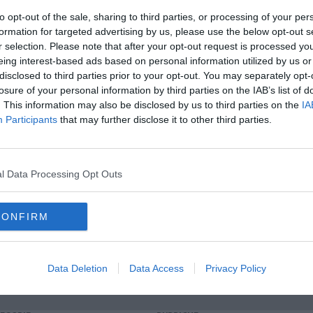
to opt-out of the sale, sharing to third parties, or processing of your per
formation for targeted advertising by us, please use the below opt-out s
oscana iscriviti alla
Newsletter QUInews - ToscanaMedia.
r selection. Please note that after your opt-out request is processed y
amente nella tua casella di posta.
eing interest-based ads based on personal information utilized by us or
disclosed to third parties prior to your opt-out. You may separately opt-
losure of your personal information by third parties on the IAB’s list of
. This information may also be disclosed by us to third parties on the
IA
Participants
that may further disclose it to other third parties.
ogan
to curdo
arte
l Data Processing Opt Outs
scana
turchi
afrin
siria
palazzo vecchio
turchia
kobanê
fascismo
fondamentalismo islamico
governo italiano
CONFIRM
Data Deletion
Data Access
Privacy Policy