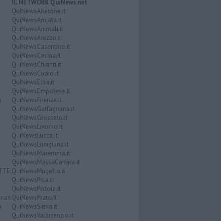
IL NETWORK QuiNews.net
QuiNewsAbetone.it
QuiNewsAmiata.it
QuiNewsAnimali.it
QuiNewsArezzo.it
QuiNewsCasentino.it
QuiNewsCecina.it
QuiNewsChianti.it
QuiNewsCuoio.it
QuiNewsElba.it
QuiNewsEmpolese.it
i
QuiNewsFirenze.it
QuiNewsGarfagnana.it
QuiNewsGrosseto.it
QuiNewsLivorno.it
QuiNewsLucca.it
QuiNewsLunigiana.it
QuiNewsMaremma.it
QuiNewsMassaCarrara.it
ATTE
QuiNewsMugello.it
QuiNewsPisa.it
QuiNewsPistoia.it
nari
QuiNewsPrato.it
a
QuiNewsSiena.it
QuiNewsValbisenzio.it