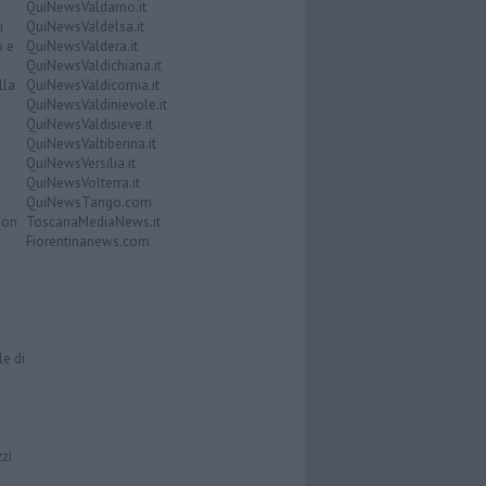
QuiNewsValdarno.it
i
QuiNewsValdelsa.it
o e
QuiNewsValdera.it
QuiNewsValdichiana.it
lla
QuiNewsValdicornia.it
QuiNewsValdinievole.it
QuiNewsValdisieve.it
QuiNewsValtiberina.it
QuiNewsVersilia.it
QuiNewsVolterra.it
QuiNewsTango.com
Don
ToscanaMediaNews.it
Fiorentinanews.com
le di
zzi