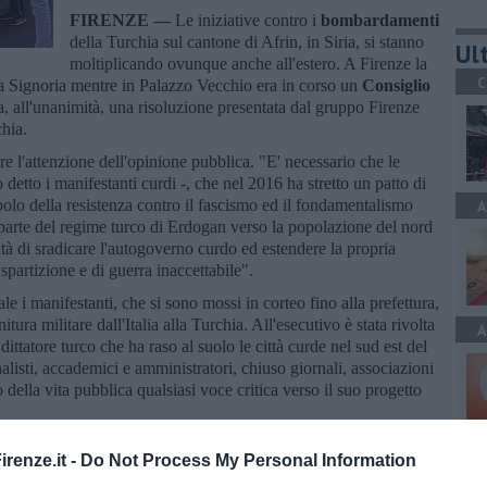
FIRENZE —
Le iniziative contro i
bombardamenti
della Turchia sul cantone di Afrin, in Siria, si stanno
Ult
moltiplicando ovunque anche all'estero. A Firenze la
C
za Signoria mentre in Palazzo Vecchio era in corso un
Consiglio
a, all'unanimità, una risoluzione presentata dal gruppo Firenze
chia.
re l'attenzione dell'opinione pubblica. "E' necessario che le
o detto i manifestanti curdi -, che nel 2016 ha stretto un patto di
bolo della resistenza contro il fascismo ed il fondamentalismo
A
 parte del regime turco di Erdogan verso la popolazione del nord
ntà di sradicare l'autogoverno curdo ed estendere la propria
i spartizione e di guerra inaccettabile".
le i manifestanti, che si sono mossi in corteo fino alla prefettura,
ura militare dall'Italia alla Turchia. All'esecutivo è stata rivolta
A
"dittatore turco che ha raso al suolo le città curde nel sud est del
rnalisti, accademici e amministratori, chiuso giornali, associazioni
 della vita pubblica qualsiasi voce critica verso il suo progetto
A
renze.it -
Do Not Process My Personal Information