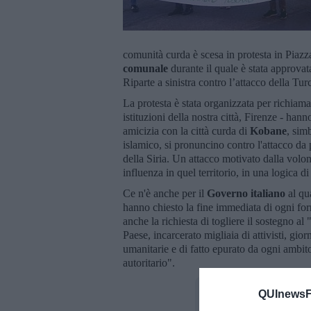
comunità curda è scesa in protesta in Piaz
comunale
durante il quale è stata approvat
Riparte a sinistra contro l’attacco della Tur
La protesta è stata organizzata per richiama
istituzioni della nostra città, Firenze - hann
amicizia con la città curda di
Kobane
, sim
islamico, si pronuncino contro l'attacco da
della Siria. Un attacco motivato dalla volo
influenza in quel territorio, in una logica d
Ce n'è anche per il
Governo italiano
al qua
hanno chiesto la fine immediata di ogni fornit
anche la richiesta di togliere il sostegno al 
Paese, incarcerato migliaia di attivisti, gio
umanitarie e di fatto epurato da ogni ambito
autoritario".
QUInewsFi