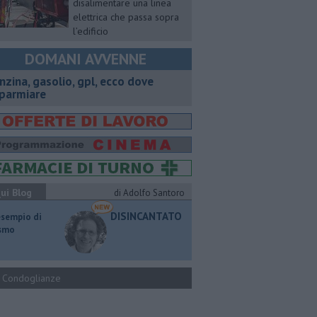
disalimentare una linea
elettrica che passa sopra
l’edificio
DOMANI AVVENNE
enzina, gasolio, gpl, ecco dove
sparmiare
ui Blog
di Adolfo Santoro
DISINCANTATO
esempio di
ismo
Condoglianze