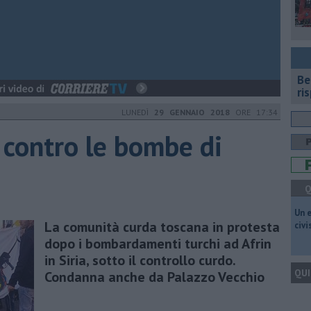
​B
ri
LUNEDÌ
29 GENNAIO 2018
ORE 17:34
a contro le bombe di
Q
​Un 
La comunità curda toscana in protesta
civ
dopo i bombardamenti turchi ad Afrin
in Siria, sotto il controllo curdo.
QUI
Condanna anche da Palazzo Vecchio