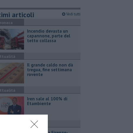
imi articoli
Vedi tutti
ronaca
Incendio devasta un
capannone, parte del
tetto collassa
ttualità
Il grande caldo non dà
tregua, fine settimana
rovente
ttualità
Iren sale al 100% di
Etambiente
ttualità
Lavori sulla Firenze-