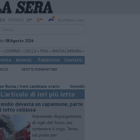
25°
37°
EO:
FIRENZE
QuiNews.net
ato
08 Agosto 2026
O
LIVORNO
LUCCA
PISA
MASSA CARRARA
rviste
Animali
Pubblicità
Contatti
DICCI
SESTO FIORENTINO
 i treni cambiano orario
Incendio devasta un capannone, parte del tett
L'articolo di ieri più letto
cendio devasta un capannone, parte
l tetto collassa
Imponente dispiegamento
di vigili del fuoco per
contenere il rogo. Terna
sul posto per