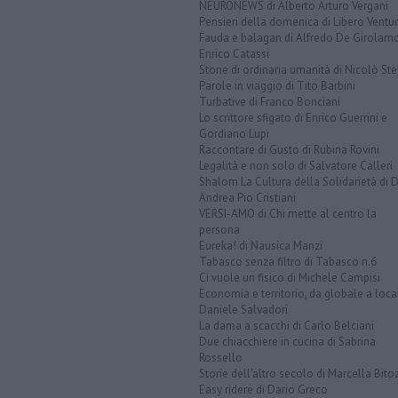
NEURONEWS di Alberto Arturo Vergani
Pensieri della domenica di Libero Ventur
Fauda e balagan di Alfredo De Girolam
Enrico Catassi
Storie di ordinaria umanità di Nicolò Ste
Parole in viaggio di Tito Barbini
Turbative di Franco Bonciani
Lo scrittore sfigato di Enrico Guerrini e
Gordiano Lupi
Raccontare di Gusto di Rubina Rovini
Legalità e non solo di Salvatore Calleri
Shalom La Cultura della Solidarietà di 
Andrea Pio Cristiani
VERSI-AMO di Chi mette al centro la
persona
Eureka! di Nausica Manzi
Tabasco senza filtro di Tabasco n.6
Ci vuole un fisico di Michele Campisi
Economia e territorio, da globale a loca
Daniele Salvadori
La dama a scacchi di Carlo Belciani
Due chiacchiere in cucina di Sabrina
Rossello
Storie dell'altro secolo di Marcella Bito
Easy ridere di Dario Greco