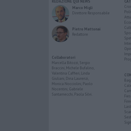
REDAZIONE QUI NEWS
CAT
Cro
Marco Migli
Poli
Direttore Responsabile
Attu
Eco
Cult
Pietro Mattonai
Spo
Redattore
Spet
Inte
Opi
Imp
Collaboratori
Pro
Marcella Bitozzi, Sergio
Braccini, Michele Bufalino,
Valentina Caffieri, Linda
CO
Giuliani, Dina Laurenzi,
Bagn
Monica Nocciolini, Paolo
Cal
Nocentini, Gabriele
Cam
Santarnecchi, Paola Silvi.
Fies
Fire
Last
Scan
Sest
Sig