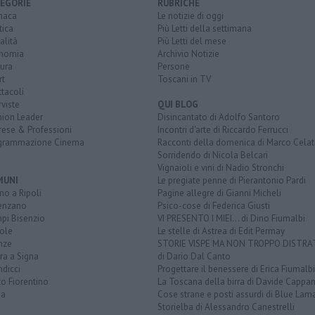
EGORIE
RUBRICHE
naca
Le notizie di oggi
tica
Più Letti della settimana
alità
Più Letti del mese
nomia
Archivio Notizie
ura
Persone
rt
Toscani in TV
tacoli
rviste
QUI BLOG
nion Leader
Disincantato di Adolfo Santoro
rese & Professioni
Incontri d'arte di Riccardo Ferrucci
grammazione Cinema
Racconti della domenica di Marco Celat
Sorridendo di Nicola Belcari
Vignaioli e vini di Nadio Stronchi
MUNI
Le pregiate penne di Pierantonio Pardi
o a Ripoli
Pagine allegre di Gianni Micheli
enzano
Psico-cose di Federica Giusti
pi Bisenzio
VI PRESENTO I MIEI... di Dino Fiumalbi
ole
Le stelle di Astrea di Edit Permay
nze
STORIE VISPE MA NON TROPPO DISTR
ra a Signa
di Dario Dal Canto
dicci
Progettare il benessere di Erica Fiumalbi
o Fiorentino
La Toscana della birra di Davide Cappan
na
Cose strane e posti assurdi di Blue Lam
Storielba di Alessandro Canestrelli