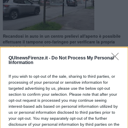
Recandosi in auto in un centro prelievi all'aperto è possibile
effettuare il tampone oro-faringeo per verificare la propria
positività al coronavirus
QUInewsFirenze.it -
Do Not Process My Personal
Information
If you wish to opt-out of the sale, sharing to third parties, or
processing of your personal or sensitive information for
FIRENZE —
Mentre la prima parte della Fase 2 si avvia al termine
targeted advertising by us, please use the below opt-out
con l’ultimo weekend prima delle riaperture del 18 Maggio, lo sforzo
section to confirm your selection. Please note that after your
maggiore della protezione civile resta quello dell'assistenza a
quanti sono in quarantena. Firenze è passata da circa duemila
opt-out request is processed you may continue seeing
persone a 646. La Protezione civile comunale ha allestito, insieme
interest-based ads based on personal information utilized by
all’asl, le strutture campali in lungarno Santarosa per l’effettuazione
us or personal information disclosed to third parties prior to
dei tamponi ‘drive through’, il sistema che permette di effettuare il
your opt-out. You may separately opt-out of the further
tampone oro-faringeo per verificare la propria positività o meno al
disclosure of your personal information by third parties on the