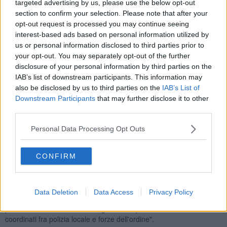
targeted advertising by us, please use the below opt-out
Prefettura, il parroco e i cittadini, in risposta a comportamenti di
section to confirm your selection. Please note that after your
inciviltà rispetto a continui appelli da parte nostra che sono stati
opt-out request is processed you may continue seeing
purtroppo sistematicamente inascoltati. Si tratta di un
interest-based ads based on personal information utilized by
provvedimento sperimentale, provvisorio e removibile".
us or personal information disclosed to third parties prior to
your opt-out. You may separately opt-out of the further
disclosure of your personal information by third parties on the
IAB’s list of downstream participants. This information may
"A chi in questi giorni ha espresso critiche sull’aspetto estetico
also be disclosed by us to third parties on the
IAB’s List of
vogliamo chiedere di avanzare anche proposte. Da parte nostra
Downstream Participants
that may further disclose it to other
rilanceremo il concorso di idee per una piazza da vivere in modo
third parties.
civile, aperto e nel rispetto di un sagrato che è un luogo di culto e
uno dei luoghi più belli della nostra città”.
Personal Data Processing Opt Outs
Alla condanna dell’accaduto si è unita l’assessore alla sicurezza
Benedetta Albanese che ha posto anche l’accento sulle misure
CONFIRM
prese per la vivibilità della piazza: “Questi atti di inciviltà e
vandalismo vanno isolati e condannati - ha detto -, perché
sicurezza urbana significa riuscire a vivere in maniera rispettosa le
piazze. Per questo, in piazza Santo Spirito abbiamo potenziato
Data Deletion
Data Access
Privacy Policy
l’illuminazione, installato quattro nuove telecamere e preso
provvedimenti a tutela di tutti, gestendo queste zone con controlli
coordinati fra polizia locale e forze dell'ordine".