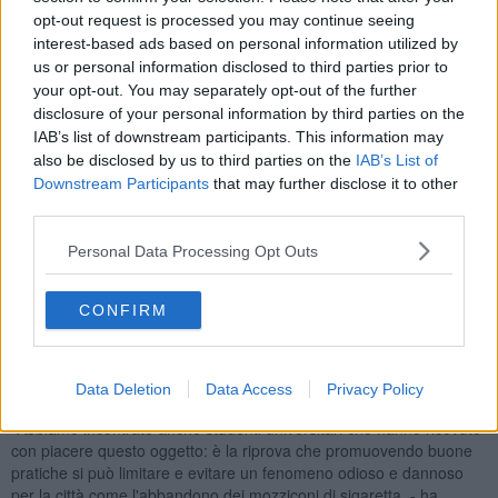
opt-out request is processed you may continue seeing
interest-based ads based on personal information utilized by
"Un bell'impegno da parte di tanti cittadini attivi che hanno deciso di
us or personal information disclosed to third parties prior to
rimboccarsi le maniche per il quartiere di San Donato, unendosi alla
your opt-out. You may separately opt-out of the further
squadra degli Angeli del Bello a cui rinnoviamo il nostro grazie per il
disclosure of your personal information by third parties on the
grande lavoro che da tempo svolgono per la nostra città - ha detto
Bettini - Non possiamo che essere soddisfatti di questo gruppo a
IAB’s list of downstream participants. This information may
cui speriamo si aggiungano sempre di più persone, giovani e meno
also be disclosed by us to third parties on the
IAB’s List of
giovani, disponibili a fare la propria parte per la cura dei beni
Downstream Participants
that may further disclose it to other
comuni. La cittadinanza attiva per noi è fondamentale e teniamo
third parties.
molto a collaborare con queste realtà".
Personal Data Processing Opt Outs
L'incontro con la vice sindaca è stata anche l'occasione per avviare
l’azione di distribuzione di alcuni posacenere portatili ecosostenibili
che la Fondazione Angeli del Bello di Firenze diffonde durante varie
CONFIRM
occasioni in città, disponibili anche presso la Casa del Bello, uno
spazio aperto e gratuito di cultura, aggregazione, partecipazione
rivolto alla comunità locale e a chi crede in un patto tra persone che
Data Deletion
Data Access
Privacy Policy
decidono di prendersi cura di un territorio.
"Abbiamo incontrato anche studenti universitari che hanno ricevuto
con piacere questo oggetto: è la riprova che promuovendo buone
pratiche si può limitare e evitare un fenomeno odioso e dannoso
per la città come l'abbandono dei mozziconi di sigaretta. - ha