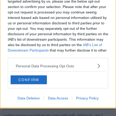
proprietario del fondo per aver realizzato manufatti senza
targeted advertising by us, please use the below opt-out
permesso di costruire.
section to confirm your selection. Please note that after your
opt-out request is processed you may continue seeing
Dall'area recintata e chiusa fuoriuscivano fumo scuro di odore acre
interest-based ads based on personal information utilized by
e colpi di martello così i militari hanno deciso di intervenire e una
us or personal information disclosed to third parties prior to
volta entrati hanno identificato un uomo di origini rumene, intento
your opt-out. You may separately opt-out of the further
ad effettuare uno smaltimento di rifiuti speciali tramite
disclosure of your personal information by third parties on the
abbruciamento, finalizzato ad estrarre rame da vecchi motori
IAB’s list of downstream participants. This information may
elettrici. Sul posto è sopraggiunto un uomo di origini albanesi, che
ha dichiarato di avere la disponibilità dei luoghi per un accordo
also be disclosed by us to third parties on the
IAB’s List of
verbale con il proprietario. All’interno dell’area è stata accertata una
Downstream Participants
that may further disclose it to other
attività di gestione di rifiuti speciali pericolosi e non pericolosi,
third parties.
consistente nel deposito e successive lavorazioni di separazione e
cernita dei materiali, con lo scopo di ricavarne rame, ottone,
Personal Data Processing Opt Outs
alluminio e ferro. In particolare erano depositati, in parte sul suolo
in parte all’interno di capannoni prefabbricati, motori elettrici,
CONFIRM
batterie esauste, elettrodomestici, cavi elettrici e altri materiali
metallici di varia natura oltre i cassoni dove erano stati stoccati i
materiali estratti.
Data Deletion
Data Access
Privacy Policy
I militari hanno poi individuato manufatti edili, fabbricati, che il