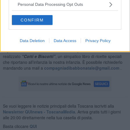
Mani bianche
che “segneranno” il suono con le mani (lingua
Personal Data Processing Opt Outs
italiana dei segni);
-
22 dicembre
, ore 20.45, stadio Artemio Franchi: 90 Babbi
CONFIRM
scenderanno in campo per festeggiare il 90° anniversario della
Fiorentina e per raccogliere fondi per i bambini bisognosi prima
della partita Fiorentina - Napoli
.
Data Deletion
Data Access
Privacy Policy
Ogni anno la Compagnia promuove la raccolta dei fondi anche con
la pubblicazione di volumi da collezione: per il Natale 2016 è stato
realizzato
“Cotti e Biscotti”
, un simpatico libro di ricette speciali
che riportano all’infanzia la nostra infanzia. È possibile richiederlo
mandando una mail a
compagniadibabbonatale@gmail.com
.
Se vuoi leggere le notizie principali della Toscana iscriviti alla
Newsletter QUInews - ToscanaMedia.
Arriva gratis tutti i giorni
alle 20:00 direttamente nella tua casella di posta.
Basta cliccare
QUI