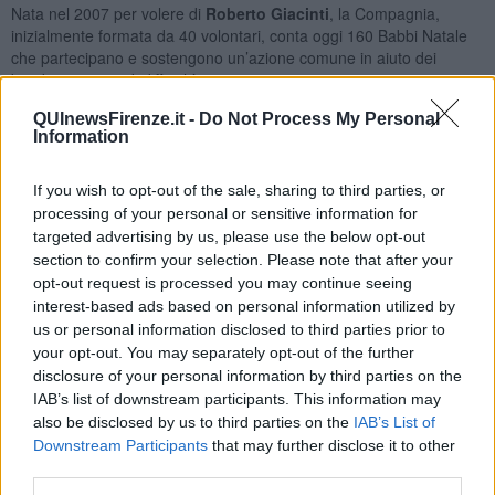
Nata nel 2007 per volere di
Roberto Giacinti
, la Compagnia,
inizialmente formata da 40 volontari, conta oggi 160 Babbi Natale
che partecipano e sostengono un’azione comune in aiuto dei
bambini in stato di difficoltà.
QUInewsFirenze.it -
Do Not Process My Personal
Information
Ecco gli appuntamenti di dicembre della Compagnia di Babbo
If you wish to opt-out of the sale, sharing to third parties, or
Natale:
processing of your personal or sensitive information for
-
15 dicembre
, serata di gala (su invito) nel Salone dei
targeted advertising by us, please use the below opt-out
Cinquecento di Palazzo Vecchio per raccogliere fondi destinati alle
section to confirm your selection. Please note that after your
famiglie bisognose individuate dai Servizi Sociali e dalla Caritas (su
opt-out request is processed you may continue seeing
invito);
interest-based ads based on personal information utilized by
us or personal information disclosed to third parties prior to
-
16 dicembre
, ore 11,30 – 12: d
onazione di tre apparecchi
your opt-out. You may separately opt-out of the further
acustici agli ospiti di Montedomini, con il presidente Luigi Paccosi e
disclosure of your personal information by third parties on the
l’assessore Sara Funaro;
IAB’s list of downstream participants. This information may
-
17 dicembre
, ore 10 - 12:
visita ai disabili ospitati dalla
also be disclosed by us to third parties on the
IAB’s List of
Cooperativa CTE a Rignano per festeggiare insieme il Natale;
Downstream Participants
that may further disclose it to other
-
18 dicembre
, ore 10 - 13, giardino della Gherardesca:
esibizione
third parties.
del
coro dei Babbi che canteranno insieme ai bambini del coro