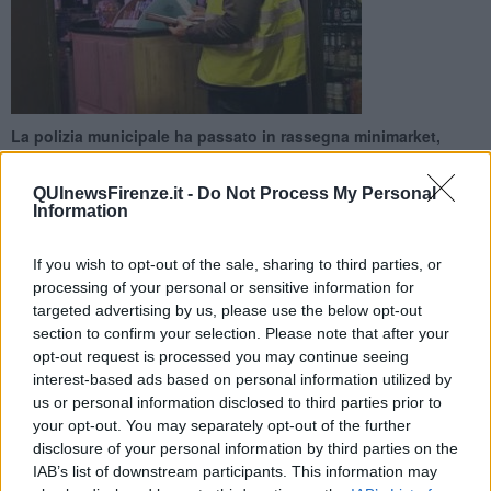
La polizia municipale ha passato in rassegna minimarket,
kebab, pizzerie, bar e ristoranti. Venti multe, un negozio
costretto a chiudere
QUInewsFirenze.it -
Do Not Process My Personal
Information
If you wish to opt-out of the sale, sharing to third parties, or
processing of your personal or sensitive information for
targeted advertising by us, please use the below opt-out
FIRENZE —
Gli agenti della polizia municipale sono entrati in
section to confirm your selection. Please note that after your
azione insieme agli uomini dell'Ispettorato del Lavoro. La strada
opt-out request is processed you may continue seeing
rientra tra le zone sensibili della città sul fronte del rispetto delle
interest-based ads based on personal information utilized by
regole, in particolare quelle sul lavoro. Per questo i 25 vigili e i 18
us or personal information disclosed to third parties prior to
operatori dell'Ispettorato del lavoro coinvolti hanno chiesto ai locali
your opt-out. You may separately opt-out of the further
che hanno ispezionato di mostrare la loro documentazione.
disclosure of your personal information by third parties on the
E le irregolarità non hanno tardato a venire a galla tanto che le
IAB’s list of downstream participants. This information may
multe elevate sono già venti e un negozio è stato costretto,