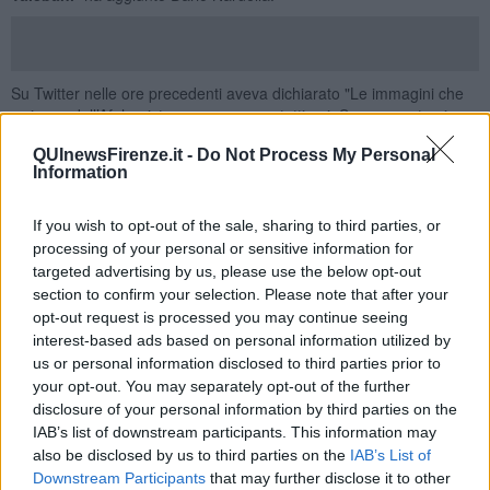
Su Twitter nelle ore precedenti aveva dichiarato "Le immagini che
arrivano dall’Afghanistan preoccupano tutti noi. Sono uno strazio.
L’occidente non può permettere che così tante persone perdano la
QUInewsFirenze.it -
Do Not Process My Personal
libertà e la vita. È necessario garantire corridoi umanitari e
Information
protezione a donne e minoranze. Bisogna fare qualcosa, subito".
Fa eco dal Comune di Bagno a Ripoli il sindaco Francesco Casini
If you wish to opt-out of the sale, sharing to third parties, or
"Fanno male le immagini terribili che arrivano dall’Afghanistan: un
processing of your personal or sensitive information for
tuffo al cuore, la vittoria di un regime pericoloso e oscurantista. A
targeted advertising by us, please use the below opt-out
pagarne il prezzo più alto, già da adesso, come possiamo vedere
section to confirm your selection. Please note that after your
sono le donne, i bambini. E chi per 20 anni ha creduto nella
opt-out request is processed you may continue seeing
battaglia per la democrazia. L’Europa e l’Occidente non possono
interest-based ads based on personal information utilized by
chiudere gli occhi o mostrarsi indifferenti di fronte a quanto sta
us or personal information disclosed to third parties prior to
accadendo. Come Comune siamo pronti a fare la nostra parte per
your opt-out. You may separately opt-out of the further
fronteggiare questa drammatica emergenza umanitaria aprendo
percorsi di ospitalità con la Rete Sai attraverso il Ministero
disclosure of your personal information by third parties on the
dell'Interno ed Anci".
IAB’s list of downstream participants. This information may
also be disclosed by us to third parties on the
IAB’s List of
Downstream Participants
that may further disclose it to other