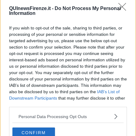
QUInewsFirenze.it -
Do Not Process My Personal
Information
La presenza di un ordigno nella sede di viale Matteotti è stata
segnalata alla polizia con una telefonata anomima. E sono
If you wish to opt-out of the sale, sharing to third parties, or
scattati i controlli
processing of your personal or sensitive information for
targeted advertising by us, please use the below opt-out
section to confirm your selection. Please note that after your
opt-out request is processed you may continue seeing
interest-based ads based on personal information utilized by
us or personal information disclosed to third parties prior to
FIRENZE —
La telefonata è arrivata prima dell'orario di apertura
your opt-out. You may separately opt-out of the further
degli uffici e l'intero edificio è stato perlustrato da Digos e artificieri,
disclosure of your personal information by third parties on the
intervenuti sul posto. Della bomba annunciata però non è stata
IAB’s list of downstream participants. This information may
trovata alcuna traccia e gli impiegati hanno potuto tornare negli
also be disclosed by us to third parties on the
IAB’s List of
uffici e riprendere il lavoro.
Downstream Participants
that may further disclose it to other
Per sicurezza sono state controllate anche le altre sedi fiorentine di
third parties.
Equitalia.
Personal Data Processing Opt Outs
CONFIRM