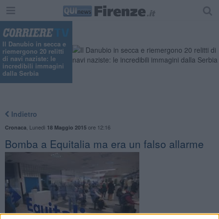
Il Danubio in secca e
riemergono 20 relitti
di navi naziste: le
incredibili immagini
dalla Serbia
Indietro
,
Lunedì
ore 12:16
Cronaca
18 Maggio 2015
Bomba a Equitalia ma era un falso allarme