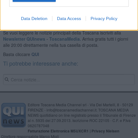
Data Deletion
Data Access
Privacy Policy
Se vuoi leggere le notizie principali della Toscana iscriviti alla
Newsletter QUInews - ToscanaMedia.
Arriva gratis tutti i giorni
alle 20:00 direttamente nella tua casella di posta.
Basta cliccare
QUI
Ti potrebbe interessare anche:
Editore Toscana Media Channel srl - Via Dei Martelli, 8 - 50129
FIRENZE - info@toscanamediachannel.it. TOSCANA MEDIA
NEWS quotidiano on line registrato presso il Tribunale di Firenze
al n. 5935 del 27.09.2013. Iscrizione ROC 22105 - C.F. e P.Iva
0620787048
Fatturazione Elettronica M5UXCR1 |
Privacy Nielsen
Direttore responsabile Marco Migli