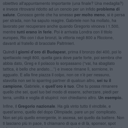
obiettivo all'appuntamento importante (una finale? Una medaglia?)
e invece ritrovarsi ridotto ad un cencio per un infido
problema di
salute
. Conosco gente che ha smesso
per molto meno
, si è persa
per strada, non ha saputo reagire. Gabriele non ha mollato, ha
lavorato per recuperare anche quando Gregorio vinceva i 1.500,
mentre
tutti erano in ferie
. Poi è arrivata Londra con il titolo
europeo, Rio con i due bronzi, la vittoria negli 800 a Riccione,
davanti al fratello di bracciate Paltrinieri.
Quindi
i giorni d’oro di Budapest
, prima il bronzo dei 400, poi lo
spettacolo negli 800, quella gara dove parte forte, poi sembra che
abbia dato, Greg e il polacco lo sorpassano (“vai, ha sbagliato
tattica, è bello che andato…”) e invece rimane lì, sornione, in
agguato. E alla fine piazza il colpo, non ce n’è per nessuno,
stavolta non sei lo sparring partner di qualcun altro,
sei tu il
campione
, Gabriele, e
quell’oro è tuo
. Che tu possa rimanere
quello che sei, quel tuo bel modo di essere, scherzare, piedi per
terra, umiltà e voglia di stupirci: non chiediamo altro.
Un esempio.
Infine, il
Gregorio nazionale
. Ha già vinto tutto il vincibile, e
quest’anno, quello del dopo Olimpiade, pare un po’ complicato.
Non sei più quello emergente, in ascesa, sei quello da battere. Non
ti lasciano più in pace, ti chiamano di qua e di là, sponsor, spot