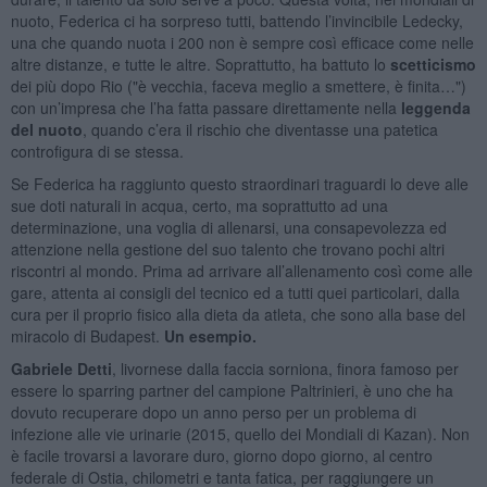
nuoto, Federica ci ha sorpreso tutti, battendo l’invincibile Ledecky,
una che quando nuota i 200 non è sempre così efficace come nelle
altre distanze, e tutte le altre. Soprattutto, ha battuto lo
scetticismo
dei più dopo Rio ("è vecchia, faceva meglio a smettere, è finita…")
con un’impresa che l’ha fatta passare direttamente nella
leggenda
del nuoto
, quando c’era il rischio che diventasse una patetica
controfigura di se stessa.
Se Federica ha raggiunto questo straordinari traguardi lo deve alle
sue doti naturali in acqua, certo, ma soprattutto ad una
determinazione, una voglia di allenarsi, una consapevolezza ed
attenzione nella gestione del suo talento che trovano pochi altri
riscontri al mondo. Prima ad arrivare all’allenamento così come alle
gare, attenta ai consigli del tecnico ed a tutti quei particolari, dalla
cura per il proprio fisico alla dieta da atleta, che sono alla base del
miracolo di Budapest.
Un esempio.
Gabriele Detti
, livornese dalla faccia sorniona, finora famoso per
essere lo sparring partner del campione Paltrinieri, è uno che ha
dovuto recuperare dopo un anno perso per un problema di
infezione alle vie urinarie (2015, quello dei Mondiali di Kazan). Non
è facile trovarsi a lavorare duro, giorno dopo giorno, al centro
federale di Ostia, chilometri e tanta fatica, per raggiungere un