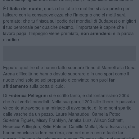
È
l’Italia del nuoto
, quella che tutte le mattine si alza presto per
faticare con la consapevolezza che l’impegno che ci metti sarà
premiato: che tu finisca sul podio dei mondiali di Budapest o migliori
il tuo personale per qualche decimo, l’importante è capire che il
lavoro paga, l’impegno viene premiato,
non arrendersi
è la parola
d’ordine.
Eppure, quei tre che hanno fatto suonare l’inno di Mameli alla Duna
Arena difficoltà ne hanno dovute superare e in uno sport come il
nuoto vinci solo se sei preparato e convinto: non puoi
far
affidamento
sulla botta di culo.
Di
Federica Pellegrini
si è scritto tanto, è dal lontanissimo 2004
che è ai vertici mondiali. Nella sua gara, i 200 stile libero, è passata
vincente attraverso una miriade di avversarie, di fenomeni sparite
dalle vasche da un pezzo. Laure Manaudou, Camelia Potec,
Solenne Figués, Missy Franklyn, Annika Lurz, Allison Schmitt,
Rebecca Adlington, Kylie Palmer, Camille Muffat, Sara Isakovic, che
hanno concluso la loro carriera, che nel nuoto non è facile far
durare, il talento da solo serve a poco. Questa volta, nei mondiali di