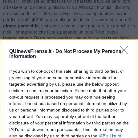
televisivi, interviste ed attese: se vinci hai fatto il tuo, se perdi torni
ad essere un bischero qualsiasi. Già a Windsor, mondiali di corta,
arrivi secondo nei 1.500, poi a Riccione, ai campionati primaverili,
perdi da Detti gli 800, gara nella quale detieni il record europeo.
Ti
girano parecchio
, e si vede, la condizione non pare un granché, in
molti immaginano che tu stia pagando un post Rio di troppi
festeggiamenti. Basta poco per farci capire di che pasta sei fatto:
pochi giorni dopo nei 1.500 piazzi una prestazione che lascia tutti a
bocca aperta, nessuno può avere dubbi sulla tua tenuta mentale, la
QUInewsFirenze.it -
Do Not Process My Personal
tua determinazione.
Information
Che poi è quanto succede a Budapest nella finale dei 1.500. In
batteria ti sei trovato accanto il giovane ucraino Romanchuck, che
If you wish to opt-out of the sale, sharing to third parties, or
la federazione ha ospitato per quasi un anno ad Ostia per allenarsi
processing of your personal or sensitive information for
con i nostri guidati da Stefano Morini (oh, ma non si dovevano
targeted advertising by us, please use the below opt-out
aiutare a casa loro?). L’irrispettoso pischello si prende il lusso di
section to confirm your selection. Please note that after your
batterti per 20 centesimi, sfoderando un finale che non possiedi,
opt-out request is processed you may continue seeing
riprendendoti metri ad ogni virata, l’impressione è quella di trovarsi
interest-based ads based on personal information utilized by
di fronte ad un talentuoso succhiaruote che sfrutta le scie e poi
us or personal information disclosed to third parties prior to
piazza lo scatto vincente. La finale sarà una gara complicata.
your opt-out. You may separately opt-out of the further
disclosure of your personal information by third parties on the
Gregorio l’affronta a modo suo, da protagonista, la imposta
IAB’s list of downstream participants. This information may
all’attacco ma non basta. Attacca ancora ma non basta, l’ucraino è
sempre lì,
non molla
. Credo che un qualsiasi nuotatore con minori
also be disclosed by us to third parties on the
IAB’s List of