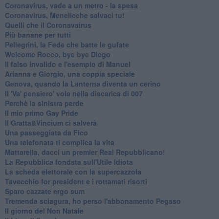
Coronavirus, vade a un metro - la spesa
Coronavirus, Menelicche salvaci tu!
Quelli che il Coronavairus
Più banane per tutti
Pellegrini, la Fede che batte le gufate
Welcome Rocco, bye bye Diego
Il falso invalido e l'esempio di Manuel
Arianna e Giorgio, una coppia speciale
Genova, quando la Lanterna diventa un cerino
Il 'Va' pensiero' vola nella discarica di 007
Perchè la sinistra perde
Il mio primo Gay Pride
Il Gratta&Vincium ci salverà
Una passeggiata da Fico
Una telefonata ti complica la vita
Mattarella, dacci un premier Real Repubblicano!
La Repubblica fondata sull'Utile Idiota
La scheda elettorale con la supercazzola
Tavecchio for president e i rottamati risorti
Sparo cazzate ergo sum
Tremenda sciagura, ho perso l'abbonamento Pegaso
Il giorno del Non Natale