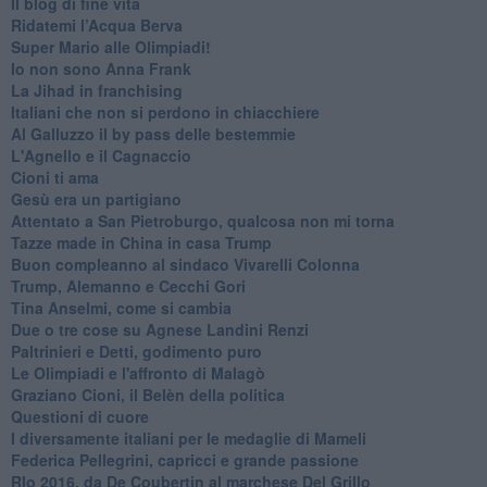
Il blog di fine vita
​Ridatemi l’Acqua Berva
Super Mario alle Olimpiadi!
Io non sono Anna Frank
​La Jihad in franchising
Italiani che non si perdono in chiacchiere
Al Galluzzo il by pass delle bestemmie
L'Agnello e il Cagnaccio
Cioni ti ama
​Gesù era un partigiano
Attentato a San Pietroburgo, qualcosa non mi torna
Tazze made in China in casa Trump
Buon compleanno al sindaco Vivarelli Colonna
Trump, Alemanno e Cecchi Gori
Tina Anselmi, come si cambia
Due o tre cose su Agnese Landini Renzi
Paltrinieri e Detti, godimento puro
Le Olimpiadi e l'affronto di Malagò
Graziano Cioni, il Belèn della politica
Questioni di cuore
I diversamente italiani per le medaglie di Mameli
Federica Pellegrini, capricci e grande passione
RIo 2016, da De Coubertin al marchese Del Grillo