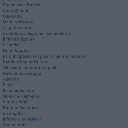
Duchessa e Romeo
Coco Chanel
Cleopatra
Marylin Monroe
La gatta morta
La vedova allegra nell'era moderna
​Il Nastro Azzurro
La verità
Mary Poppins
La principessa sul pisello nell'era moderna
Barbie e i quindici Ken
Gli amanti sono tutti uguali
Neve sulla spiaggia
Amanda
Elena
Il concepimento
Quel che sembra è
Virginia Wolf
Rodolfo Valentino
Lo sfigato
Inferno o paradiso ?
Cenerentola