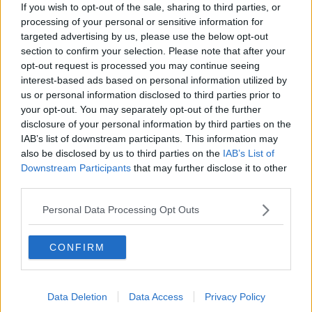
Aveva difatti lasciato la moglie prima di morire per una ragazzina di
If you wish to opt-out of the sale, sharing to third parties, or
vent’anni ed era già andato via di casa al momento della morte
processing of your personal or sensitive information for
della moglie. Insomma, uno sputtanamento generale, in cui il
targeted advertising by us, please use the below opt-out
castello costruito con grande fatica, crolla miseramente. Jude e
section to confirm your selection. Please note that after your
Natacha si fanno un selfie e il tutto viene spedito su WhatsAp al
opt-out request is processed you may continue seeing
nostro Rudy. Quando Jude va a ritrovare il nostro bugiardo
interest-based ads based on personal information utilized by
patologico per chiedere spiegazioni, lui con aria innocente,
us or personal information disclosed to third parties prior to
risponde: “Non è come sembra…!” ma si guarda bene dal chiarire.
your opt-out. You may separately opt-out of the further
Fa pure l’offeso fino il giorno dopo quando, durante l’ora del passo,
disclosure of your personal information by third parties on the
Jude va di nuovo a trovare l’uomo, perché indipendentemente dalla
IAB’s list of downstream participants. This information may
sorte della relazione, non si sente di abbandonare una persona in
also be disclosed by us to third parties on the
IAB’s List of
un letto di ospedale.
Downstream Participants
that may further disclose it to other
Trova al suo capezzale
Fiore
una donna che fa gli occhi dolci a
third parties.
Rudy che evidentemente, pur non essendo di una bellezza
straordinaria, è un gran tombeur de femme. Gli occhi di June
Personal Data Processing Opt Outs
cascano sulla borsa di Fiore uguale spiccicata alla sua a conferma
dei suoi sospetti e impavida tende la mano alla rivale: “Piacere io
CONFIRM
sono la fidanzata di Rudy!”. La new entry della storia guarda di
sfuggita in nostro
Valentino
e con il sorriso a mezza bocca, dopo
altri due convenevoli, toglie le tende. June a quel punto esplode e
coinvolge nella vicenda i compagni di letto di Rudy che si difende
Data Deletion
Data Access
Privacy Policy
come può e cioè, male. Il tempo a seguire non è degno di nota