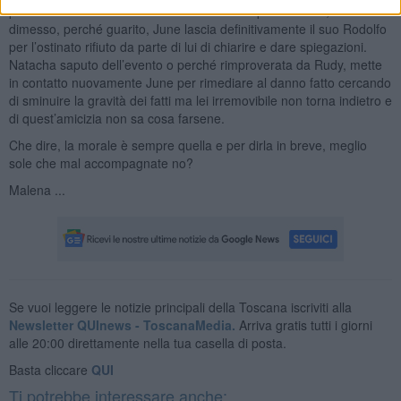
poiché di donne in nero non se ne sono scoperte altre e, una volta
dimesso, perché guarito, June lascia definitivamente il suo Rodolfo
per l’ostinato rifiuto da parte di lui di chiarire e dare spiegazioni.
Natacha saputo dell’evento o perché rimproverata da Rudy, mette
in contatto nuovamente June per rimediare al danno fatto cercando
di sminuire la gravità dei fatti ma lei irremovibile non torna indietro e
di quest’amicizia non sa cosa farsene.
Che dire, la morale è sempre quella e per dirla in breve, meglio
sole che mal accompagnate no?
Malena ...
Se vuoi leggere le notizie principali della Toscana iscriviti alla
Newsletter QUInews - ToscanaMedia.
Arriva gratis tutti i giorni
alle 20:00 direttamente nella tua casella di posta.
Basta cliccare
QUI
Ti potrebbe interessare anche: