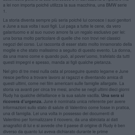
a lei non importa poiché utilizza la sua macchina, una BMW serie
1.
La storia diventa sempre più seria poiché lui conosce i suoi genitori
e June a sua volta i suoi figli. Lui paga a tutte le cene, da vero
galantuomo e al suo nuovo amore fa un regalo esclusivo per lei:
una borsa molto particolare di quelle che non trovi nei classici
negozi del corso. Lui racconta di esser stato molto innamorato della
moglie e che stato malissimo a seguito di questo evento. La donna,
da una mano come e quando può, al pover’uomo, trafelato da tutti
questi impegni e spesso, manda ai figli qualche pietanza.
Nel giro di tre mesi nulla osta al proseguire questo legame e June
riesce perfino a trovare lavoro ai ragazzi e diventando amica di
questi ultimi, come nei film americani sulle famiglie allargate. La
storia va avanti per circa tre mesi, anche se negli ultimi dieci giorni
Rudy ha qualche défaillance e la sua salute vacilla.
Una sera si
ricovera d’urgenza.
June è nominata unica referente per avere
informazioni sullo stato di salute di Valentino come fosse in pratica,
una di famiglia. Lei una volta in possesso dei documenti di
Valentino per formalizzare il ricovero, da una sbirciata ai dati
anagrafici di lui e si avvede che il paese di origine di Rudy è ben
diverso da quanto lui aveva dichiarato durante le prime