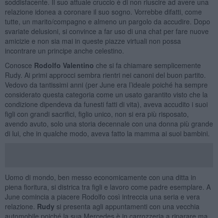
soddisfacente. Il suo attuale cruccio è di non riuscire ad avere una
relazione idonea a coronare il suo sogno. Vorrebbe difatti, come
tutte, un marito/compagno e almeno un pargolo da accudire. Dopo
svariate delusioni, si convince a far uso di una chat per fare nuove
amicizie e non sia mai in queste piazze virtuali non possa
incontrare un principe anche celestino.
Conosce
Rodolfo Valentino
che si fa chiamare semplicemente
Rudy. Ai primi approcci sembra rientri nei canoni del buon partito.
Vedovo da tantissimi anni (per June era l’ideale poiché ha sempre
considerato questa categoria come un usato garantito visto che la
condizione dipendeva da funesti fatti di vita), aveva accudito i suoi
figli con grandi sacrifici, figlio unico, non si era più risposato,
avendo avuto, solo una storia decennale con una donna più grande
di lui, che in qualche modo, aveva fatto la mamma ai suoi bambini.
Uomo di mondo, ben messo economicamente con una ditta in
piena fioritura, si districa tra figli e lavoro come padre esemplare. A
June comincia a piacere Rodolfo così intreccia una seria e vera
relazione.
Rudy
si presenta agli appuntamenti con una vecchia
automobile poiché la sua Mercedes è in carrozzeria a riparare ma