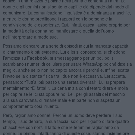
codice in una relazione poiché nella prima è contenuta l’altra. Le
donne e gli uomini non si sentono capiti e ciò dipende dal modo di
comunicare. La comunicazione linguistica è a dominanza maschile,
mentre le donne prediligono i rapporti con le persone e la
condivisione delle esperienze. Qui, infatti, casca l’asino proprio per
la modalità della donna nel manifestare e quella dell’uomo
nell’interpretare a modo suo.
Possiamo elencare una serie di episodi in cui la mancata capacità
di chiarimento è più evidente. Lui e lei si conoscono, si chiedono
l’amicizia su
Facebook
, si smessaggiano per un po’, poi si
scambiano i numeri di cellulare per usare WhatsApp poiché dice sia
meglio, anche se io non ho capito ancora il perché e, infine, scatta
l’invito se la distanza fisica tra i due non è eccessiva. Lei accetta,
pensando: “Tutt’al più passo una serata diversa!”. Lui si prepara
mentalmente: “E’ fatta!!”. La cena inizia con il teatro di tira e molla
per capire se lei ci sta oppure no. Lei, per gli assalti del maschio
alla sua carovana, ci rimane male e in parte non si aspetta un
comportamento così irruento.
Però, ragioniamo donne!. Perché un uomo deve perdere il suo
tempo, il suo denaro, la sua faccia, solo per il gusto di fare quattro
chiacchiere con noi?. Il fatto è che le femmine ragioniamo da
donne. Le bimbe, infatti, fanno di queste cose, stanno insieme ore