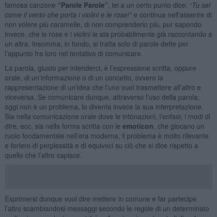
famosa canzone
“Parole Parole”
, lei a un certo punto dice:
“Tu sei
come il vento che porta i violini e le rose!”
e continua nell’asserire di
non volere più caramelle, di non comprenderlo più, pur sapendo
invece, che le rose e i violini le sta probabilmente già raccontando a
un altra. Insomma, in fondo, si tratta solo di parole dette per
l’appunto fra loro nel tentativo di comunicare.
La parola, giusto per intenderci, è l’espressione scritta, oppure
orale, di un’informazione o di un concetto, ovvero la
rappresentazione di un’idea che l’uno vuol trasmettere all’altro e
viceversa. Se comunicare dunque, attraverso l’uso della parola,
oggi non è un problema, lo diventa invece la sua interpretazione.
Sia nella comunicazione orale dove le intonazioni, l’enfasi, i modi di
dire, ecc, sia nella forma scritta con le
emoticon
, che giocano un
ruolo fondamentale nell’era moderna, il problema è molto rilevante
e foriero di perplessità e di equivoci su ciò che si dice rispetto a
quello che l’altro capisce.
Esprimersi dunque vuol dire mettere in comune e far partecipe
l’altro scambiandosi messaggi secondo le regole di un determinato