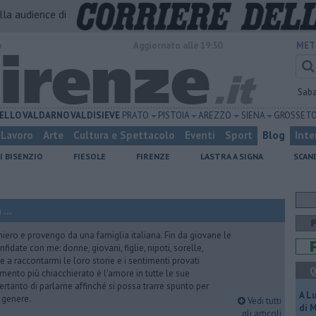
alla audience di
o
Aggiornato alle 19:30
MET
Sab
ELLO
VALDARNO
VALDISIEVE
PRATO
PISTOIA
AREZZO
SIENA
GROSSET
Lavoro
Arte
Cultura e Spettacolo
Eventi
Sport
Blog
Inte
I BISENZIO
FIESOLE
FIRENZE
LASTRA A SIGNA
SCAN
...
iero e provengo da una famiglia italiana. Fin da giovane le
idate con me: donne, giovani, figlie, nipoti, sorelle,
e a raccontarmi le loro storie e i sentimenti provati
Q
gomento più chiacchierato è l'amore in tutte le sue
ertanto di parlarne affinché si possa trarre spunto per
A L
i genere.
Vedi tutti
di 
gli articoli