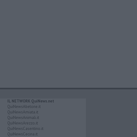
IL NETWORK QuiNews.net
QuiNewsAbetone.it
QuiNewsAmiata.it
QuiNewsAnimali.it
QuiNewsArezzo.it
QuiNewsCasentino.it
QuiNewsCecina.it