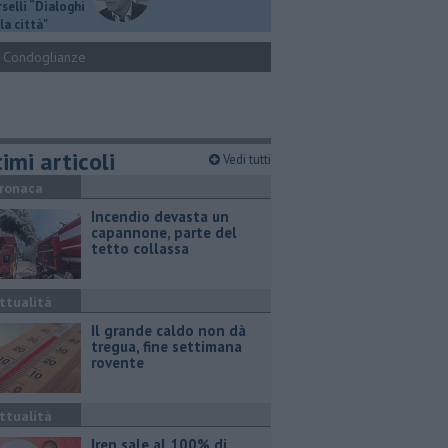
selli “Dialoghi
la città"
Condoglianze
imi articoli
Vedi tutti
ronaca
Incendio devasta un
capannone, parte del
tetto collassa
ttualità
Il grande caldo non dà
tregua, fine settimana
rovente
ttualità
Iren sale al 100% di