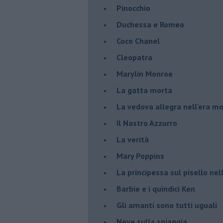
Pinocchio
Duchessa e Romeo
Coco Chanel
Cleopatra
Marylin Monroe
La gatta morta
La vedova allegra nell'era m
​Il Nastro Azzurro
La verità
Mary Poppins
La principessa sul pisello ne
Barbie e i quindici Ken
Gli amanti sono tutti uguali
Neve sulla spiaggia