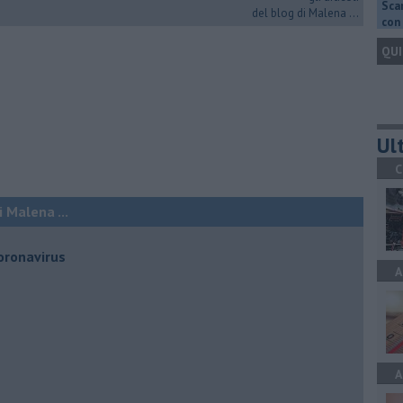
Scar
del blog di Malena ...
con 
QUI
Ult
C
 Malena ...
oronavirus
A
A