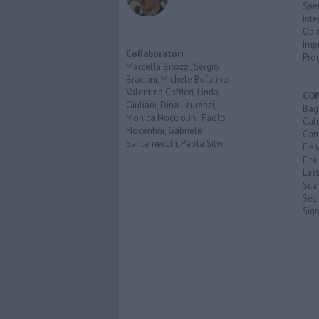
Spet
Inte
Opi
Imp
Collaboratori
Pro
Marcella Bitozzi, Sergio
Braccini, Michele Bufalino,
Valentina Caffieri, Linda
CO
Giuliani, Dina Laurenzi,
Bagn
Monica Nocciolini, Paolo
Cal
Nocentini, Gabriele
Cam
Santarnecchi, Paola Silvi.
Fies
Fire
Last
Scan
Sest
Sig