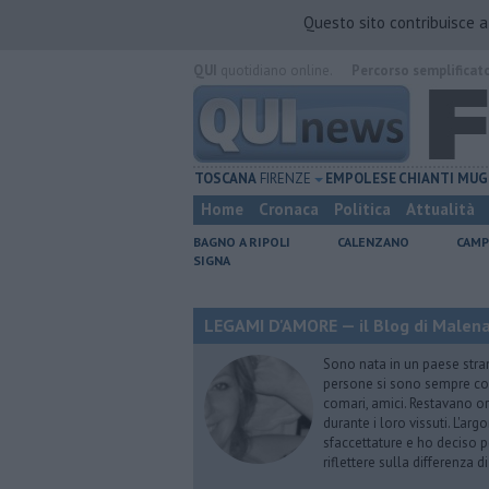
Questo sito contribuisce 
QUI
quotidiano online.
Percorso semplificat
TOSCANA
FIRENZE
EMPOLESE
CHIANTI
MUG
Home
Cronaca
Politica
Attualità
BAGNO A RIPOLI
CALENZANO
CAMP
SIGNA
LEGAMI D'AMORE — il Blog di Malena 
Sono nata in un paese stran
persone si sono sempre conf
comari, amici. Restavano or
durante i loro vissuti. L'ar
sfaccettature e ho deciso p
riflettere sulla differenza d