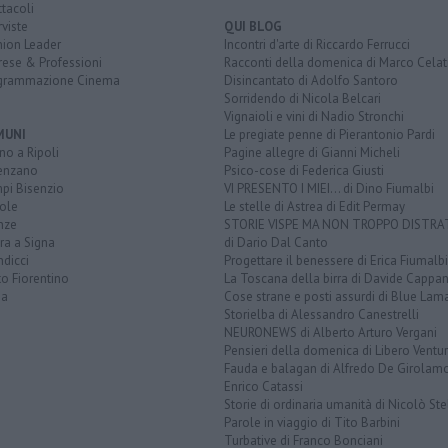
tacoli
rviste
QUI BLOG
nion Leader
Incontri d'arte di Riccardo Ferrucci
rese & Professioni
Racconti della domenica di Marco Celat
grammazione Cinema
Disincantato di Adolfo Santoro
Sorridendo di Nicola Belcari
Vignaioli e vini di Nadio Stronchi
MUNI
Le pregiate penne di Pierantonio Pardi
o a Ripoli
Pagine allegre di Gianni Micheli
enzano
Psico-cose di Federica Giusti
pi Bisenzio
VI PRESENTO I MIEI... di Dino Fiumalbi
ole
Le stelle di Astrea di Edit Permay
nze
STORIE VISPE MA NON TROPPO DISTR
ra a Signa
di Dario Dal Canto
dicci
Progettare il benessere di Erica Fiumalbi
o Fiorentino
La Toscana della birra di Davide Cappan
na
Cose strane e posti assurdi di Blue Lam
Storielba di Alessandro Canestrelli
NEURONEWS di Alberto Arturo Vergani
Pensieri della domenica di Libero Ventur
Fauda e balagan di Alfredo De Girolam
Enrico Catassi
Storie di ordinaria umanità di Nicolò Ste
Parole in viaggio di Tito Barbini
Turbative di Franco Bonciani