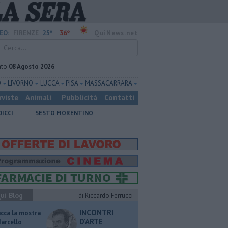
25°
36°
EO:
FIRENZE
QuiNews.net
ato
08 Agosto 2026
O
LIVORNO
LUCCA
PISA
MASSA CARRARA
rviste
Animali
Pubblicità
Contatti
DICCI
SESTO FIORENTINO
ui Blog
di Riccardo Ferrucci
INCONTRI
ucca la mostra
D'ARTE
Marcello