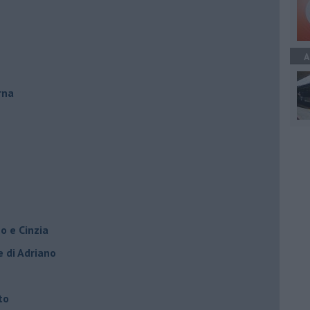
A
rna
o e Cinzia
e di Adriano
to