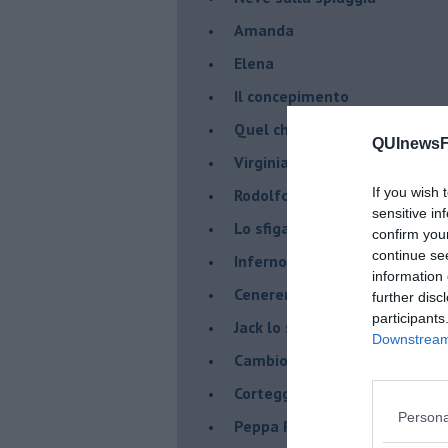
Amanda
Elena
Il concepimento
Quel che sembra è
QUInewsFi
Virginia Wolf
If you wish 
Rodolfo Valentino
sensitive in
Lo sfigato
confirm you
continue se
Inferno o paradiso ?
information 
Cenerentola
further disc
participants
Jack lo sciupafemmine
Downstream 
Cambio
Corteggiatori moderni
Persona
Peppa Pig