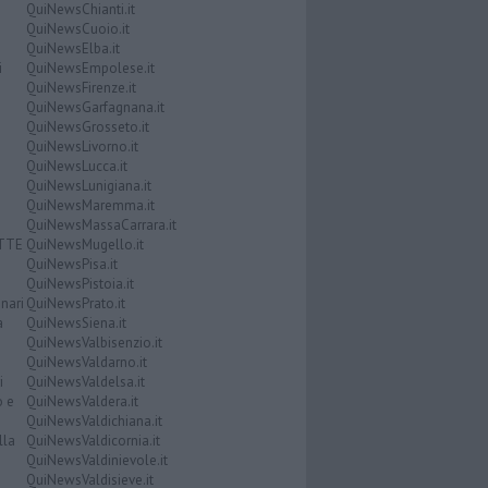
QuiNewsChianti.it
QuiNewsCuoio.it
QuiNewsElba.it
i
QuiNewsEmpolese.it
QuiNewsFirenze.it
QuiNewsGarfagnana.it
QuiNewsGrosseto.it
QuiNewsLivorno.it
QuiNewsLucca.it
QuiNewsLunigiana.it
QuiNewsMaremma.it
QuiNewsMassaCarrara.it
ATTE
QuiNewsMugello.it
QuiNewsPisa.it
QuiNewsPistoia.it
nari
QuiNewsPrato.it
a
QuiNewsSiena.it
QuiNewsValbisenzio.it
QuiNewsValdarno.it
i
QuiNewsValdelsa.it
o e
QuiNewsValdera.it
QuiNewsValdichiana.it
lla
QuiNewsValdicornia.it
QuiNewsValdinievole.it
QuiNewsValdisieve.it