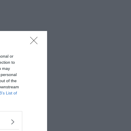
sonal or
ection to
ou may
 personal
out of the
 downstream
B’s List of