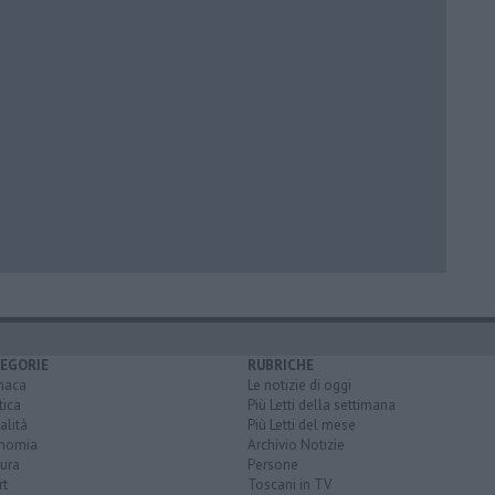
EGORIE
RUBRICHE
naca
Le notizie di oggi
tica
Più Letti della settimana
alità
Più Letti del mese
nomia
Archivio Notizie
ura
Persone
rt
Toscani in TV