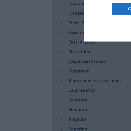
Testa di moro: mai tradire una
Il segreto di Pulcinella
Peter Pan
Alice nel paese delle meravig
Fatti di letto
Miss Italia
Cappucceto rosso
Tommaso
Biancaneve e i tanti nani
La sirenetta
Concetta
Eleonora
Angelica
Peperina